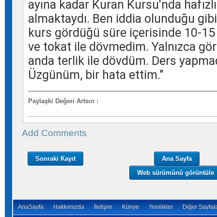
ayına kadar
Kuran
Kursu'nda hafızlı
almaktaydı. Ben iddia olunduğu gi
kurs gördüğü süre içerisinde 10-15 
ve
tokat
ile dövmedim. Yalnızca görü
anda terlik ile dövdüm. Ders yapma
Üzgünüm, bir hata ettim."
Paylaşki Değeri Artsın
:
Add Comments
Sonraki Kayıt
Ana Sayfa
Web sürümünü görüntüle
AnaSayfa
Hakkımızda
İletişim
Künye
Yenilikler
Diğer Sayfal