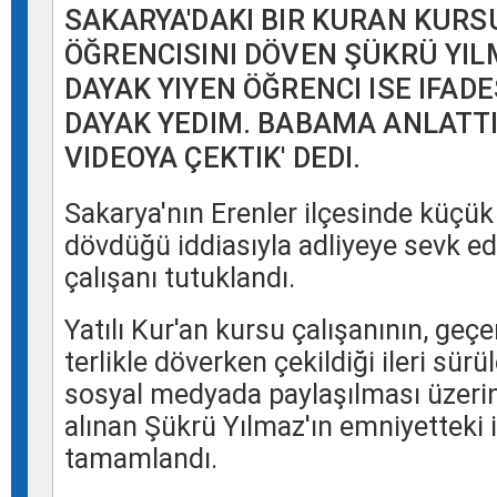
SAKARYA'DAKI BIR KURAN KURS
ÖĞRENCISINI DÖVEN ŞÜKRÜ YIL
DAYAK YIYEN ÖĞRENCI ISE IFADE
DAYAK YEDIM. BABAMA ANLATT
VIDEOYA ÇEKTIK' DEDI.
Sakarya
'nın
Erenler
ilçesinde küçük 
dövdüğü iddiasıyla adliyeye sevk ed
çalışanı tutuklandı.
Yatılı Kur'an kursu çalışanının, geçe
terlikle döverken çekildiği ileri sür
sosyal medyada paylaşılması üzerin
alınan
Şükrü Yılmaz
'ın emniyetteki 
tamamlandı.