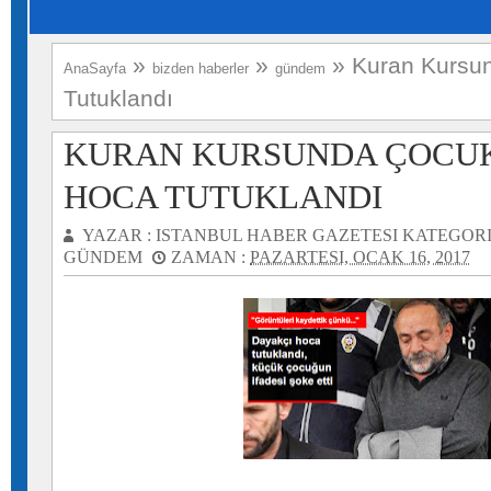
»
»
»
Kuran Kursu
AnaSayfa
bizden haberler
gündem
Tutuklandı
KURAN KURSUNDA ÇOCU
HOCA TUTUKLANDI
YAZAR :
ISTANBUL HABER GAZETESI
KATEGORI
GÜNDEM
ZAMAN :
PAZARTESI, OCAK 16, 2017