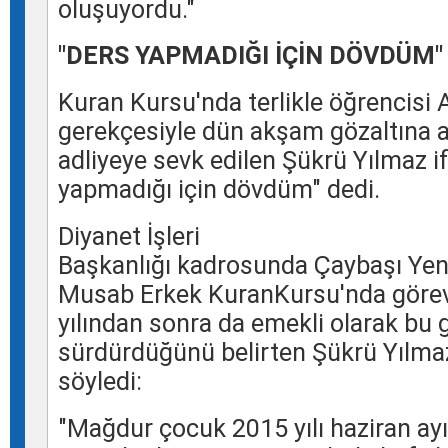
oluşuyordu."
"DERS YAPMADIĞI İÇİN DÖVDÜM"
Kuran
Kursu'nda terlikle öğrencisi 
gerekçesiyle dün akşam gözaltına 
adliyeye sevk edilen
Şükrü Yılmaz
i
yapmadığı için dövdüm" dedi.
Diyanet İşleri
Başkanlığı
kadrosunda
Çaybaşı
Yen
Musab Erkek
Kuran
Kursu'nda görev
yılından sonra da emekli olarak bu 
sürdürdüğünü belirten
Şükrü Yılma
söyledi:
"Mağdur çocuk 2015 yılı haziran a