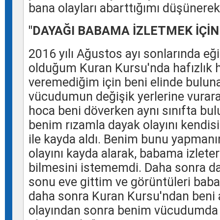
bana olayları abarttığımı düşünere
"DAYAĞI BABAMA İZLETMEK İÇİN
2016 yılı Ağustos ayı sonlarında e
olduğum
Kuran
Kursu'nda hafızlık
veremediğim için beni elinde buluna
vücudumun değişik yerlerine vurar
hoca beni döverken aynı sınıfta bu
benim rızamla dayak olayını kendisi
ile kayda aldı. Benim bunu yapmanı
olayını kayda alarak, babama izlete
bilmesini istememdi. Daha sonra da
sonu eve gittim ve görüntüleri bab
daha sonra
Kuran
Kursu'ndan beni a
olayından sonra benim vücudumda d