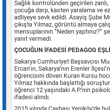
Sağlık kontrolünden geçirilen zanlı
çocuğa darp, kasten yaralama ve ez
adliyeye sevk edildi. Asayiş Şube
çıkışta Yılmaz, görüntü almaya çalı
mensuplarının "Neden yaptınız?" şe
yanıt vermedi.
ÇOCUĞUN İFADESİ PEDAGOG EŞLİ
Sakarya
Cumhuriyet Başsavcısı
Mu
Ercan
'ın,
Sakarya
'nın
Erenler
İlçesi'n
öğrencisini döven
Kuran
Kursu hoc
Yılmaz
hakkında başlattığı soruştu
öğrenci 12 yaşındaki A.P.'nin psiko
ifadesi alındı.
2015 yılında
Çaybaşı
Yeniköy
'de b