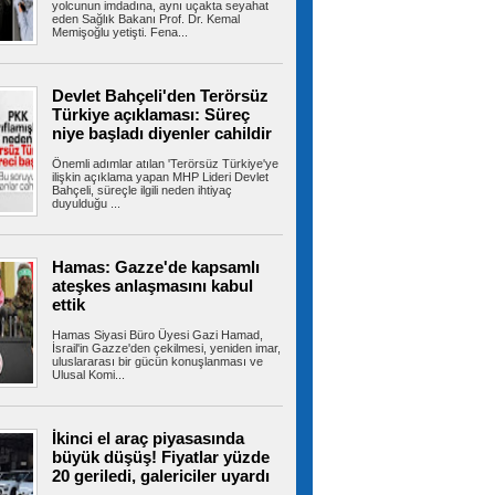
yolcunun imdadına, aynı uçakta seyahat
eden Sağlık Bakanı Prof. Dr. Kemal
Memişoğlu yetişti. Fena...
İstanbul-İzmir Otoyolu tünelinde
kaza: 2 yaralı
İstanbul- İzmir Otoyolu Orhangazi Tüneli'nde
Devlet Bahçeli'den Terörsüz
TIR'ın kamyona arkadan çarptığı...
Türkiye açıklaması: Süreç
niye başladı diyenler cahildir
Önemli adımlar atılan 'Terörsüz Türkiye'ye
ilişkin açıklama yapan MHP Lideri Devlet
Ümraniye Belediyesi'nden
Bahçeli, süreçle ilgili neden ihtiyaç
gençlere yönelik projeler
duyulduğu ...
ÜMRANİYE Belediyesi, gençlerin üniversite
hayallerini gerçeğe dönüştürmek ve...
Hamas: Gazze'de kapsamlı
ateşkes anlaşmasını kabul
ettik
ABD, İran Devrim Muhafızları
bağlantılı Irak'a ait hava yolu şirketini yaptırım
Hamas Siyasi Büro Üyesi Gazi Hamad,
listesinden çıkardı
İsrail'in Gazze'den çekilmesi, yeniden imar,
uluslararası bir gücün konuşlanması ve
ABD-İran müzakereleri Hürmüz Boğazı'na
Ulusal Komi...
ilişkin görüşmelerle devam ederken...
İkinci el araç piyasasında
büyük düşüş! Fiyatlar yüzde
TBMM'deki teklifte kritik detay!
20 geriledi, galericiler uyardı
Örgüt yöneticilerine kapı kapandı
TBMM Başkanlığı'na sunulan "Millî Dayanışma