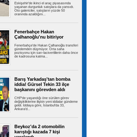
Eskişehir'de ikinci el araç piyasasında
ve Toplumsal Bütünleşmenin...
yaşanan durgunluk satışlara da yansıdı.
Oto galericiler, satışların yüzde 50
oranında azaldığını...
Fenerbahçe ArsaVev geri döndü!
Tur için avantajı kaptı
Fenerbahçe Hakan
Fenerbahçe ArsaVev, UEFA Kadınlar
Çalhanoğlu'nu bitiriyor
Şampiyonlar Ligi 2. Ön Eleme Turu yarı...
Fenerbahçe'de Hakan Çalhanoğlu transferi
gündemden düşmüyor. Orta saha
pozisyonu için sarı-lacivertlilerin daha önce
de kadrosuna katma...
Esenler yaz okulları coşkulu bir
şenlikle sona erdi
Esenler Belediyesi koordinasyonunda
düzenlenen Esenler Yaz Okulları, 6 hafta...
Barış Yarkadaş'tan bomba
iddia! Gürsel Tekin 33 ilçe
başkanını görevden aldı
İran'dan Hürmüz açıklaması:
CHP'de yaşandığı öne sürülen görev
değişikliklerine ilişkin yeni iddialar gündeme
'Umman ile ulaşım güzergahına ilişkin
geldi. İddiaya göre, İstanbul'da 33,
mutabakata varıldı'
Ankara'd...
İran Dışişleri Bakanlığı Sözcüsü İsmail Bekayi,
İran ile Umman'ın Hürmüz...
Beykoz'da 2 otomobilin
karıştığı kazada 7 kişi
yaralandı