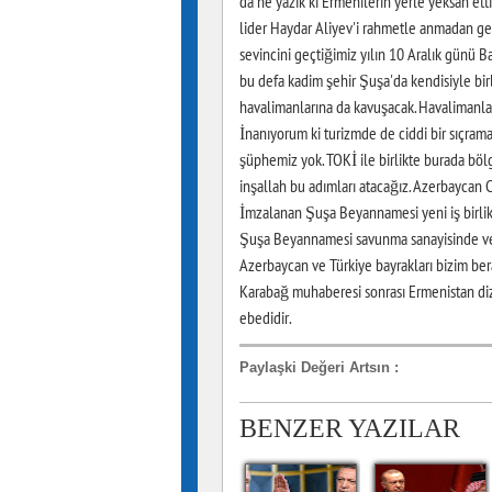
da ne yazık ki Ermenilerin yerle yeksan etti
lider Haydar Aliyev'i rahmetle anmadan 
sevincini geçtiğimiz yılın 10 Aralık günü B
bu defa kadim şehir Şuşa'da kendisiyle b
havalimanlarına da kavuşacak. Havalimanlar
İnanıyorum ki turizmde de ciddi bir sıçrama
şüphemiz yok. TOKİ ile birlikte burada böl
inşallah bu adımları atacağız. Azerbaycan 
İmzalanan Şuşa Beyannamesi yeni iş birlikl
Şuşa Beyannamesi savunma sanayisinde ve n
Azerbaycan ve Türkiye bayrakları bizim ber
Karabağ muhaberesi sonrası Ermenistan diz 
ebedidir.
Paylaşki Değeri Artsın
:
BENZER YAZILAR