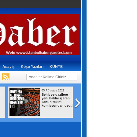
Asayiş
Köşe Yazıları
KÜNYE
05 Ağustos 2026
05 Ağustos 2026
Şehit ve gazilere
Fenerbahçe, Stu
yeni haklar içeren
Graz'ı iki golle yık
kanun teklifi
komisyondan geçti