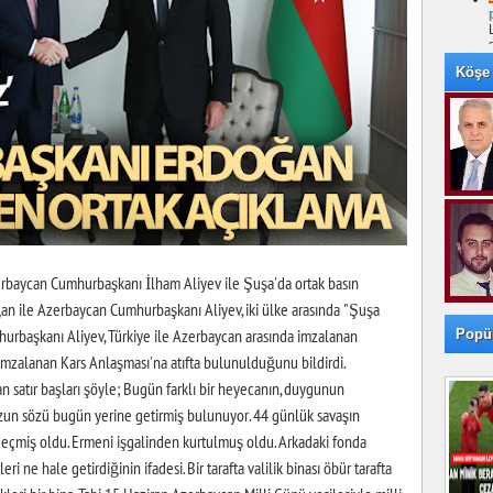
Köşe 
baycan Cumhurbaşkanı İlham Aliyev ile Şuşa'da ortak basın
an ile Azerbaycan Cumhurbaşkanı Aliyev, iki ülke arasında "Şuşa
rbaşkanı Aliyev, Türkiye ile Azerbaycan arasında imzalanan
Popü
imzalanan Kars Anlaşması'na atıfta bulunulduğunu bildirdi.
 satır başları şöyle; Bugün farklı bir heyecanın, duygunun
zun sözü bugün yerine getirmiş bulunuyor. 44 günlük savaşın
eçmiş oldu. Ermeni işgalinden kurtulmuş oldu. Arkadaki fonda
ri ne hale getirdiğinin ifadesi. Bir tarafta valilik binası öbür tarafta