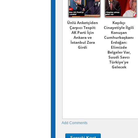
Ünlü Anketçiden
Kaşıkçı
Çarpıcı Tespit:
Cinayetiyle İlgili
AK Parti İçin
Konuşan
Ankara ve
Cumhurbaşkanı
İstanbul Zora
Erdoğan:
Girdi
Elimizde
Belgeler Var,
Suudi Savcı
Türkiye'ye
Gelecek
Add Comments
Sonraki Kayıt