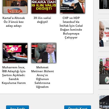
Kartal'a Altınok
39 ilin valisi
CHP ve HDP
Öz 3'üncü kez
değişti!
İstanbul'da
aday adayı
İttifak İçin Celal
Doğan İsminde
Buluşmaya
Çalışıyor
Muharrem İnce,
Mehmet
İBB Adaylığı İçin
Metiner: Bülent
Şartını Açıkladı:
Arınç'ın
Sandık
Oğlunun
Koyulursa Varım
Saldırısına
Uğradım
Ana Sayfa
Önceki Kayıt