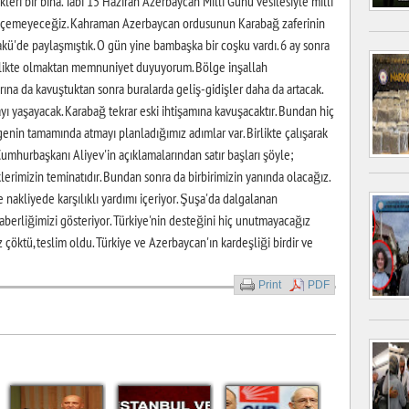
kleri bir bina. Tabi 15 Haziran Azerbaycan Milli Günü vesilesiyle milli
geçemeyeceğiz. Kahraman Azerbaycan ordusunun Karabağ zaferinin
akü'de paylaşmıştık. O gün yine bambaşka bir coşku vardı. 6 ay sonra
irlikte olmaktan memnuniyet duyuyorum. Bölge inşallah
ına da kavuştuktan sonra buralarda geliş-gidişler daha da artacak.
yı yaşayacak. Karabağ tekrar eski ihtişamına kavuşacaktır. Bundan hiç
genin tamamında atmayı planladığımız adımlar var. Birlikte çalışarak
Cumhurbaşkanı Aliyev'in açıklamalarından satır başları şöyle;
erimizin teminatıdır. Bundan sonra da birbirimizin yanında olacağız.
akliyede karşılıklı yardımı içeriyor. Şuşa'da dalgalanan
aberliğimizi gösteriyor. Türkiye'nin desteğini hiç unutmayacağız
çöktü, teslim oldu. Türkiye ve Azerbaycan'ın kardeşliği birdir ve
Print
PDF