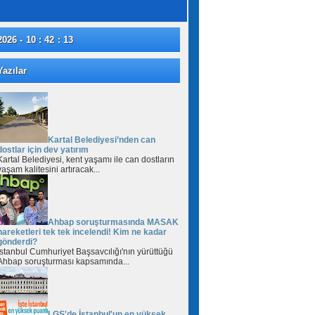
2026 - 10 : 42 : 14
azılar
Kartal Belediyesi’nden can
dostlar için dev yatırım
Kartal Belediyesi, kent yaşamı ile can dostların
yaşam kalitesini artıracak...
Ahbap soruşturmasında MASAK
hareketleri tek tek incelendi! Kim ne kadar
gönderdi?
İstanbul Cumhuriyet Başsavcılığı'nın yürüttüğü
Ahbap soruşturması kapsamında...
LGS'de İstanbul'un en yüksek