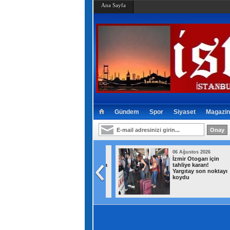
Ana Sayfa
Gündem
Spor
Siyaset
Magazin
06 Ağustos 2026
06 Ağustos 2026
Milyonlarca
İzmir Otogarı için
emeklinin maaşında
tahliye kararı!
kesinti yapılacak!
Yargıtay son noktayı
Tutar netleşti
koydu