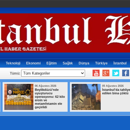
Teknoloji
Ekonomi
Eğitim
Sağlık
Dünya
Türkiye
İstanbul
Tümü:
06 Ağustos 2026
05 Ağustos 2026
Beylikdüzü’nde
İstanbul'da tahliye
uyuşturucu
edilen bina çöktü
operasyonu: 62 kilo
eroin ve
metamfetamin ele
geçirildi