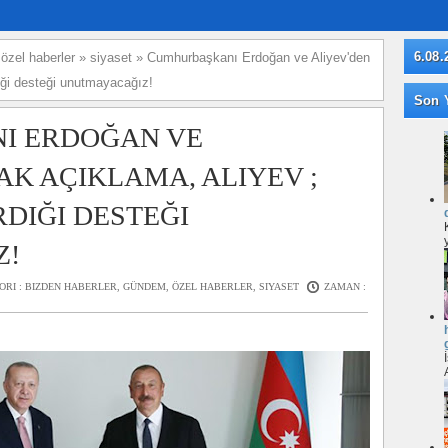
6.08.
»
özel haberler
»
siyaset
»
Cumhurbaşkanı Erdoğan ve Aliyev'den
diği desteği unutmayacağız!
Son Y
I ERDOĞAN VE
AK AÇIKLAMA, ALIYEV ;
RDIĞI DESTEĞI
Z!
ORI :
BIZDEN HABERLER
,
GÜNDEM
,
ÖZEL HABERLER
,
SIYASET
ZAMAN :