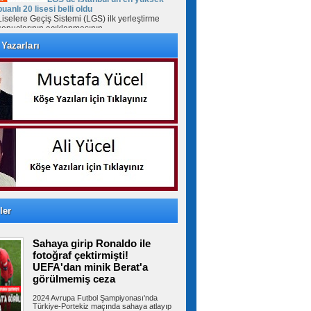
puanlı 20 lisesi belli oldu
Liselere Geçiş Sistemi (LGS) ilk yerleştirme
sonuçlarının açıklanmasının...
Yazarları
Milyonlarca emeklinin maaşında
kesinti yapılacak! Tutar netleşti
Sosyal Güvenlik Kurumu'nun yılbaşından bu
yana uyguladığı geçmişe dönük prim...
İzmir Otogarı için tahliye kararı!
Yargıtay son noktayı koydu
İzmir Büyükşehir Belediyesi ile İZOTAŞ
arasında İzmir Otogarı'nın işletmesine...
ler
Sahaya girip Ronaldo ile
Beylikdüzü’nde uyuşturucu
operasyonu: 62 kilo eroin ve metamfetamin
fotoğraf çektirmişti!
ele geçirildi
UEFA'dan minik Berat'a
İstanbul’un Beylikdüzü ilçesinde iki ev ve bir
görülmemiş ceza
araca polis ekiplerince...
2024 Avrupa Futbol Şampiyonası'nda
Türkiye-Portekiz maçında sahaya atlayıp