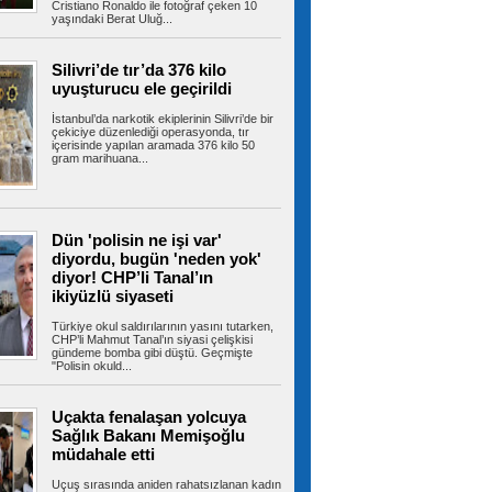
Cristiano Ronaldo ile fotoğraf çeken 10
yaşındaki Berat Uluğ...
İstanbul'da tahliye edilen bina
çöktü
Bahçelievler'de 4 katlı boş bir bina çöktü.
Silivri’de tır’da 376 kilo
Yaralının olmadığı öğrenilirken,...
uyuşturucu ele geçirildi
İstanbul’da narkotik ekiplerinin Silivri’de bir
çekiciye düzenlediği operasyonda, tır
içerisinde yapılan aramada 376 kilo 50
gram marihuana...
Şehit ve gazilere yeni haklar
içeren kanun teklifi komisyondan geçti
Cumhur İttifakı tarafından hazırlanan ve
TBMM'ye sunulan şehit ve gazilere yeni...
Dün 'polisin ne işi var'
diyordu, bugün 'neden yok'
diyor! CHP’li Tanal’ın
Fenerbahçe, Sturm Graz'ı iki
ikiyüzlü siyaseti
golle yıktı!
Temsilcimiz Fenerbahçe, UEFA Şampiyonlar
Türkiye okul saldırılarının yasını tutarken,
Ligi 3. eleme turu ilk maçında...
CHP’li Mahmut Tanal’ın siyasi çelişkisi
gündeme bomba gibi düştü. Geçmişte
"Polisin okuld...
Uçakta fenalaşan yolcuya
Avcılar’da otomobil ile çarpışan
Sağlık Bakanı Memişoğlu
motosikletin sürücüsü ağır yaralandı
AVCILAR'da otomobil ile çarpışan motosikletin
müdahale etti
sürücüsü ağır yaralandı....
Uçuş sırasında aniden rahatsızlanan kadın