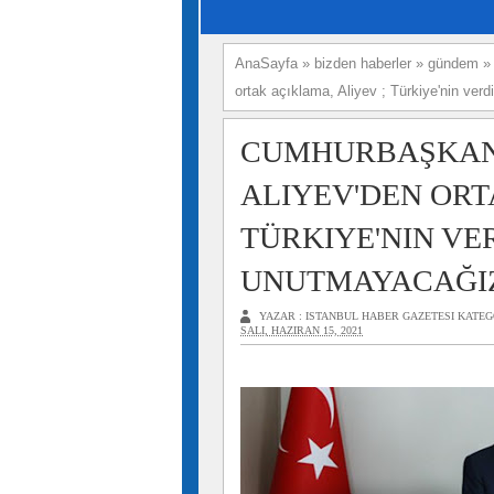
AnaSayfa
»
bizden haberler
»
gündem
ortak açıklama, Aliyev ; Türkiye'nin ver
CUMHURBAŞKAN
ALIYEV'DEN ORT
TÜRKIYE'NIN VE
UNUTMAYACAĞI
YAZAR :
ISTANBUL HABER GAZETESI
KATEG
SALI, HAZIRAN 15, 2021