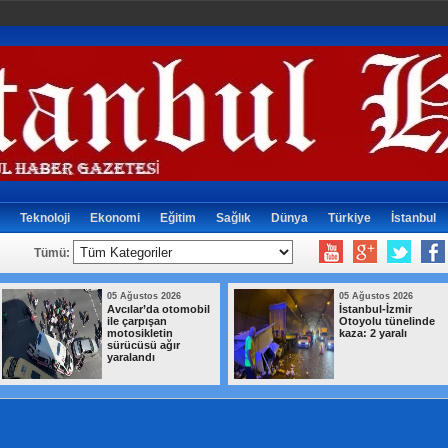
Teknoloji
Ekonomi
Eğitim
Sağlık
Dünya
Türkiye
İstanbul
Tümü:
05 Ağustos 2026
05 Ağustos 2026
Avcılar’da otomobil
İstanbul-İzmir
ile çarpışan
Otoyolu tünelinde
motosikletin
kaza: 2 yaralı
sürücüsü ağır
yaralandı