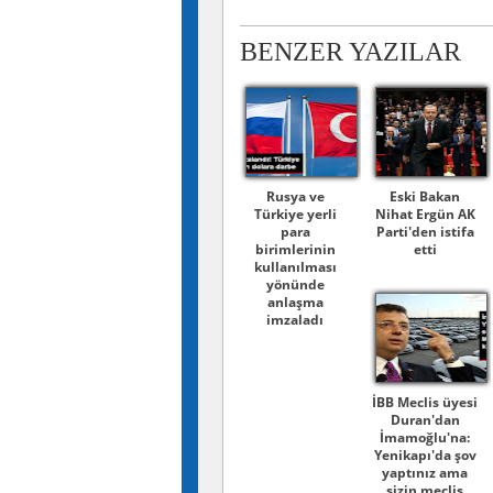
BENZER YAZILAR
Rusya ve
Eski Bakan
Türkiye yerli
Nihat Ergün AK
para
Parti'den istifa
birimlerinin
etti
kullanılması
yönünde
anlaşma
imzaladı
İBB Meclis üyesi
Duran'dan
İmamoğlu'na:
Yenikapı'da şov
yaptınız ama
sizin meclis