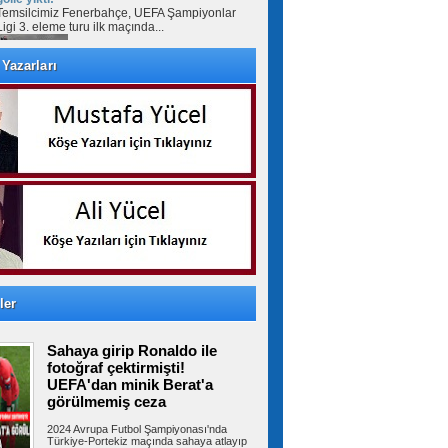
Temsilcimiz Fenerbahçe, UEFA Şampiyonlar
Ligi 3. eleme turu ilk maçında...
Yazarları
Avcılar’da otomobil ile çarpışan
motosikletin sürücüsü ağır yaralandı
AVCILAR'da otomobil ile çarpışan motosikletin
sürücüsü ağır yaralandı....
İstanbul-İzmir Otoyolu tünelinde
kaza: 2 yaralı
İstanbul- İzmir Otoyolu Orhangazi Tüneli'nde
TIR'ın kamyona arkadan çarptığı...
ler
Ümraniye Belediyesi'nden
Sahaya girip Ronaldo ile
gençlere yönelik projeler
ÜMRANİYE Belediyesi, gençlerin üniversite
fotoğraf çektirmişti!
hayallerini gerçeğe dönüştürmek ve...
UEFA'dan minik Berat'a
görülmemiş ceza
2024 Avrupa Futbol Şampiyonası'nda
Türkiye-Portekiz maçında sahaya atlayıp