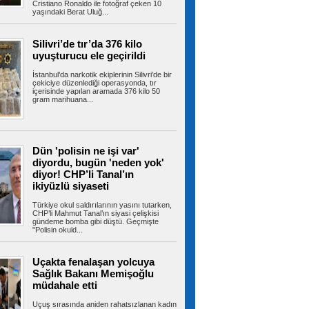
ABD, İran Devrim Muhafızları
Cristiano Ronaldo ile fotoğraf çeken 10
yaşındaki Berat Uluğ...
bağlantılı Irak'a ait hava yolu şirketini yaptırım
listesinden çıkardı
ABD-İran müzakereleri Hürmüz Boğazı'na
ilişkin görüşmelerle devam ederken...
Silivri’de tır’da 376 kilo
uyuşturucu ele geçirildi
İstanbul’da narkotik ekiplerinin Silivri’de bir
çekiciye düzenlediği operasyonda, tır
içerisinde yapılan aramada 376 kilo 50
TBMM'deki teklifte kritik detay!
gram marihuana...
Örgüt yöneticilerine kapı kapandı
TBMM Başkanlığı'na sunulan "Millî Dayanışma
ve Toplumsal Bütünleşmenin...
Dün 'polisin ne işi var'
diyordu, bugün 'neden yok'
diyor! CHP’li Tanal’ın
Fenerbahçe ArsaVev geri döndü!
Tur için avantajı kaptı
ikiyüzlü siyaseti
Fenerbahçe ArsaVev, UEFA Kadınlar
Şampiyonlar Ligi 2. Ön Eleme Turu yarı...
Türkiye okul saldırılarının yasını tutarken,
CHP’li Mahmut Tanal’ın siyasi çelişkisi
gündeme bomba gibi düştü. Geçmişte
"Polisin okuld...
Esenler yaz okulları coşkulu bir
Uçakta fenalaşan yolcuya
şenlikle sona erdi
Sağlık Bakanı Memişoğlu
Esenler Belediyesi koordinasyonunda
düzenlenen Esenler Yaz Okulları, 6 hafta...
müdahale etti
Uçuş sırasında aniden rahatsızlanan kadın