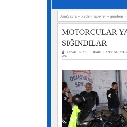
AnaSayfa
»
bizden haberler
»
gündem
MOTORCULAR Y
SIĞINDILAR
YAZAR :
ISTANBUL HABER GAZETESI
KATEG
2021