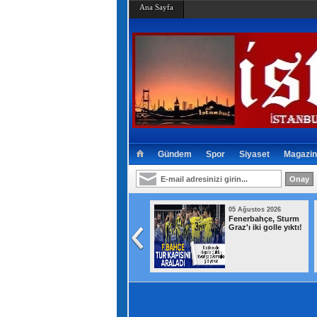
Ana Sayfa
Gündem
Spor
Siyaset
Magazin
05 Ağustos 2026
05 Ağustos 2026
Şehit ve gazilere
Fenerbahçe, Sturm
yeni haklar içeren
Graz'ı iki golle yıktı!
kanun teklifi
komisyondan geçti