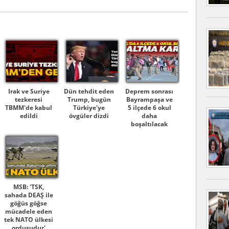
Irak ve Suriye
Dün tehdit eden
Deprem sonrası
tezkeresi
Trump, bugün
Bayrampaşa ve
TBMM'de kabul
Türkiye'ye
5 ilçede 6 okul
edildi
övgüler dizdi
daha
boşaltılacak
MSB: 'TSK,
sahada DEAŞ ile
göğüs göğse
mücadele eden
tek NATO ülkesi
ordusudur'