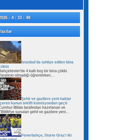
2026 - 4 : 33 : 49
azılar
İstanbul'da tahliye edilen bina
çöktü
Bahçelievler'de 4 katlı boş bir bina çöktü.
Yaralının olmadığı öğrenilirken,...
Şehit ve gazilere yeni haklar
içeren kanun teklifi komisyondan geçti
Cumhur İttifakı tarafından hazırlanan ve
TBMM'ye sunulan şehit ve gazilere yeni...
Fenerbahçe, Sturm Graz'ı iki
golle yıktı!