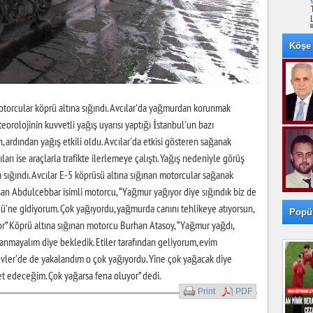
Köşe 
orcular köprü altına sığındı. Avcılar'da yağmurdan korunmak
eorolojinin kuvvetli yağış uyarısı yaptığı İstanbul'un bazı
, ardından yağış etkili oldu. Avcılar'da etkisi gösteren sağanak
rı ise araçlarla trafikte ilerlemeye çalıştı. Yağış nedeniyle görüş
 sığındı. Avcılar E-5 köprüsü altına sığınan motorcular sağanak
an Abdulcebbar isimli motorcu, “Yağmur yağıyor diye sığındık biz de
ü'ne gidiyorum. Çok yağıyordu, yağmurda canını tehlikeye atıyorsun,
Popü
or” Köprü altına sığınan motorcu Burhan Atasoy, “Yağmur yağdı,
nmayalım diye bekledik. Etiler tarafından geliyorum, evim
vler'de de yakalandım o çok yağıyordu. Yine çok yağacak diye
t edeceğim. Çok yağarsa fena oluyor” dedi.
Print
PDF