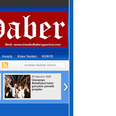
Asayiş
Köşe Yazıları
KÜNYE
05 Ağustos 2026
05 Ağustos 2026
Ümraniye
ABD, İran Devrim
Belediyesi'nden
Muhafızları
gençlere yönelik
bağlantılı Irak'a ai
projeler
hava yolu şirketin
yaptırım listesin
çıkardı