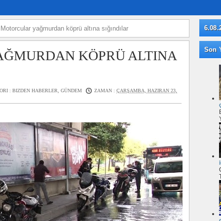
6.08.
»
Motorcular yağmurdan köprü altına sığındılar
Son Y
AĞMURDAN KÖPRÜ ALTINA
ORI :
BIZDEN HABERLER
,
GÜNDEM
ZAMAN :
ÇARŞAMBA, HAZIRAN 23,