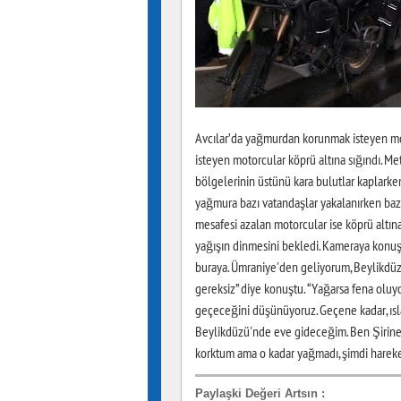
Avcılar’da yağmurdan korunmak isteyen mot
isteyen motorcular köprü altına sığındı. Met
bölgelerinin üstünü kara bulutlar kaplarken
yağmura bazı vatandaşlar yakalanırken bazıla
mesafesi azalan motorcular ise köprü altına
yağışın dinmesini bekledi. Kameraya konuş
buraya. Ümraniye'den geliyorum, Beylikdüz
gereksiz” diye konuştu. “Yağarsa fena oluy
geçeceğini düşünüyoruz. Geçene kadar, ısla
Beylikdüzü'nde eve gideceğim. Ben Şirine
korktum ama o kadar yağmadı, şimdi hareke
Paylaşki Değeri Artsın
: