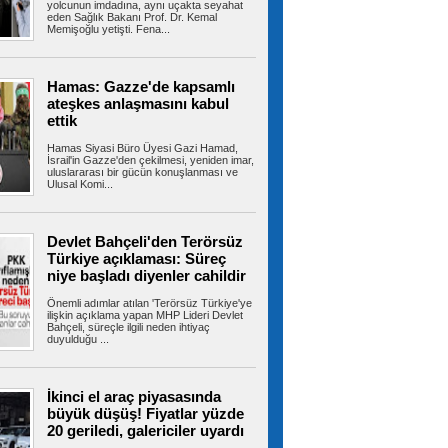
yolcunun imdadına, aynı uçakta seyahat
eden Sağlık Bakanı Prof. Dr. Kemal
Memişoğlu yetişti. Fena...
İran'dan Hürmüz açıklaması:
'Umman ile ulaşım güzergahına ilişkin
mutabakata varıldı'
İran Dışişleri Bakanlığı Sözcüsü İsmail Bekayi,
Hamas: Gazze'de kapsamlı
İran ile Umman'ın Hürmüz...
ateşkes anlaşmasını kabul
ettik
Hamas Siyasi Büro Üyesi Gazi Hamad,
İsrail'in Gazze'den çekilmesi, yeniden imar,
Terörsüz Türkiye için hazırlanan
uluslararası bir gücün konuşlanması ve
Çerçeve Yasa Teklifi'nin maddeleri belli oldu,
Ulusal Komi...
işte tam metni
12 maddeden oluşan tam metni ortaya çıktı.
Metnin detaylarına göre terör...
Devlet Bahçeli'den Terörsüz
Türkiye açıklaması: Süreç
niye başladı diyenler cahildir
Çerçeve yasa: Örgüt yöneticileri,
Önemli adımlar atılan 'Terörsüz Türkiye'ye
kasten öldürme suçu işleyenler, müebbet
ilişkin açıklama yapan MHP Lideri Devlet
Bahçeli, süreçle ilgili neden ihtiyaç
hapis cezası alanlar kapsam dışı
duyulduğu ...
Terörsüz Türkiye süreciyle ilgili çerçeve yasa,
TBMM Başkanlığına teslim...
İkinci el araç piyasasında
büyük düşüş! Fiyatlar yüzde
20 geriledi, galericiler uyardı
Beylikdüzü’nde otluk alanda
korkutan yangın: Alevler sitelere kadar