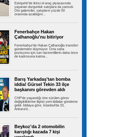
Eskişehir'de ikinci el araç piyasasında
yaklaştı
yaşanan durgunluk satışlara da yansıdı.
İstanbul’un Beylikdüzü ilçesinde otluk alanda
Oto galericiler, satışların yüzde 50
çıkan yangın büyük paniğe neden...
oranında azaldığını...
Fenerbahçe Hakan
Kuzey Marmara Otoyolu’nda
Çalhanoğlu'nu bitiriyor
lastik yüklü tırda çıkan yangın tarım arazisine
sıçradı
Fenerbahçe'de Hakan Çalhanoğlu transferi
Kuzey Marmara Otoyolu’nun Çatalca Nakkaş
gündemden düşmüyor. Orta saha
mevkiinde seyir halindeki otomobil...
pozisyonu için sarı-lacivertlilerin daha önce
de kadrosuna katma...
Kağıthane Belediye Başkanı
Barış Yarkadaş'tan bomba
Öztekin’den Sivas, Giresun ve Gümüşhane’de
gönül buluşmaları
iddia! Gürsel Tekin 33 ilçe
Kağıthane Belediye Başkanı Mevlüt Öztekin,
başkanını görevden aldı
Anadolu ziyaretleri kapsamında...
CHP'de yaşandığı öne sürülen görev
değişikliklerine ilişkin yeni iddialar gündeme
geldi. İddiaya göre, İstanbul'da 33,
Ankara'd...
Suikast timinin son firarisinden
kan donduran ifadeler
15 Temmuz hain darbe girişiminde Muğla'nın
Beykoz'da 2 otomobilin
Marmaris ilçesinde Cumhurbaşkanı...
karıştığı kazada 7 kişi
yaralandı