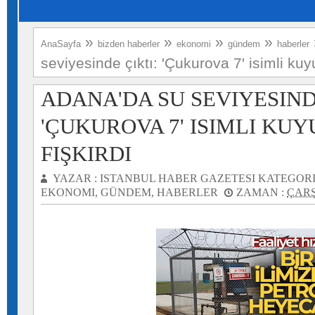
»
»
»
»
AnaSayfa
bizden haberler
ekonomi
gündem
haberler
seviyesinde çıktı: 'Çukurova 7' isimli kuy
ADANA'DA SU SEVIYESIND
'ÇUKUROVA 7' ISIMLI KU
FIŞKIRDI
YAZAR :
ISTANBUL HABER GAZETESI
KATEGORI
EKONOMI
,
GÜNDEM
,
HABERLER
ZAMAN :
ÇARŞ