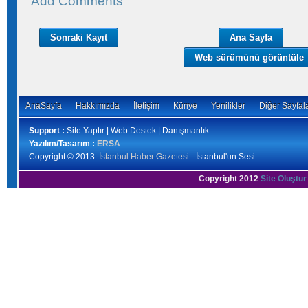
Add Comments
Sonraki Kayıt
Ana Sayfa
Web sürümünü görüntüle
AnaSayfa
Hakkımızda
İletişim
Künye
Yenilikler
Diğer Sayfal
Support :
Site Yaptır | Web Destek | Danışmanlık
Yazılım/Tasarım :
ERSA
Copyright © 2013.
İstanbul Haber Gazetesi
- İstanbul'un Sesi
Copyright 2012
Site Oluştur