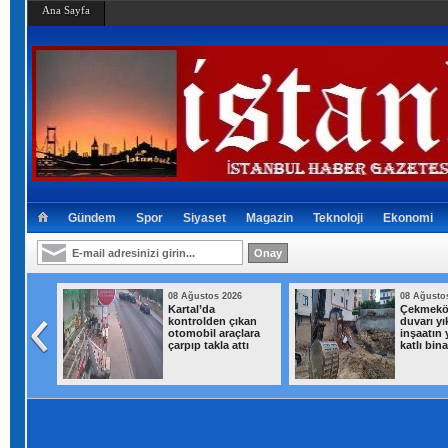
Ana Sayfa
Gündem
Spor
Siyaset
Magazin
Teknoloji
Ekonomi
026
08 Ağustos 2026
08 Ağusto
rkiye
Kartal’da
Çekmeköy
 Meclis
kontrolden çıkan
duvarı yı
otomobil araçlara
inşaatın 
'nda
çarpıp takla attı
katlı bina