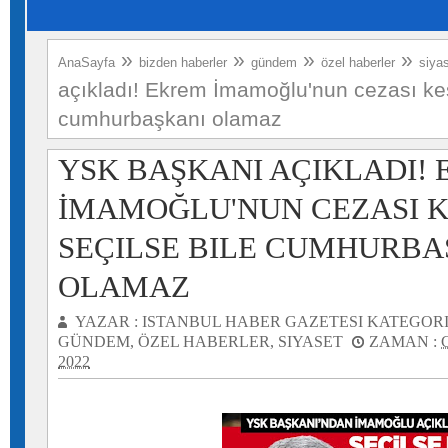
»
»
»
»
AnaSayfa
bizden haberler
gündem
özel haberler
siya
açıkladı! Ekrem İmamoğlu'nun cezası kesi
cumhurbaşkanı olamaz
YSK BAŞKANI AÇIKLADI!
İMAMOĞLU'NUN CEZASI K
SEÇILSE BILE CUMHURBA
OLAMAZ
YAZAR :
ISTANBUL HABER GAZETESI
KATEGORI
GÜNDEM
,
ÖZEL HABERLER
,
SIYASET
ZAMAN :
2022