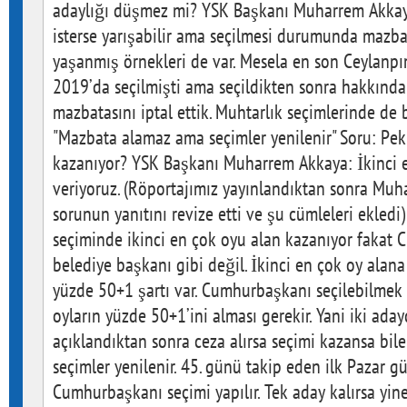
adaylığı düşmez mi? YSK Başkanı Muharrem Akkaya
isterse yarışabilir ama seçilmesi durumunda mazba
yaşanmış örnekleri de var. Mesela en son Ceylanpı
2019’da seçilmişti ama seçildikten sonra hakkında 
mazbatasını iptal ettik. Muhtarlık seçimlerinde de b
"Mazbata alamaz ama seçimler yenilenir" Soru: Pe
kazanıyor? YSK Başkanı Muharrem Akkaya: İkinci 
veriyoruz. (Röportajımız yayınlandıktan sonra Mu
sorunun yanıtını revize etti ve şu cümleleri ekledi
seçiminde ikinci en çok oyu alan kazanıyor fakat
belediye başkanı gibi değil. İkinci en çok oy ala
yüzde 50+1 şartı var. Cumhurbaşkanı seçilebilmek i
oyların yüzde 50+1’ini alması gerekir. Yani iki ada
açıklandıktan sonra ceza alırsa seçimi kazansa bil
seçimler yenilenir. 45. günü takip eden ilk Pazar 
Cumhurbaşkanı seçimi yapılır. Tek aday kalırsa yine