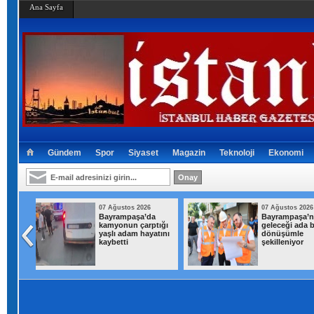
Ana Sayfa
Gündem
Spor
Siyaset
Magazin
Teknoloji
Ekonomi
026
07 Ağustos 2026
07 Ağusto
’da
Bayrampaşa’nın
Ümraniye’
arptığı
geleceği ada bazlı
binanın 
ayatını
dönüşümle
çöktü: 2 
şekilleniyor
gördü