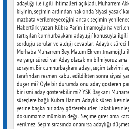
adaylığı ile ilgili ihtimalleri açıkladı. Muharrem 
kişinin, seçimin ardından hakkında 'siyasi yasak' k
mazbata verilemeyeceğini ancak seçimin yenilenece
Habertürk yazarı Kübra Par'ın İmamoğlu'na verilen
tartışılan 'cumhurbaşkanı adaylığı' konusuyla ilgi
sorduğu sorular ve aldığı cevaplar: Adaylık süreci k
Merhaba Muharrem Bey. Malum Ekrem İmamoğlu ile 
ve yargı süreci var. Aday olacak mı bilmiyoruz ama
sorayım. Bir cumhurbaşkanı adayı, seçim takvimi a
tarafından resmen kabul edildikten sonra siyasi yas
düşer mi? Öyle bir durumda onu aday gösteren parti
bir ismi aday gösterebilir mi? YSK Başkanı Muhar
süreçlere bağlı Kübra Hanım. Adaylık süreci kesinl
yerine başka bir aday gösterebilirler. Fakat kesinle
dokunmamız mümkün değil. Seçime girer ama kaza
verilmez. Seçim sırasında onanırsa adaylığı düşme