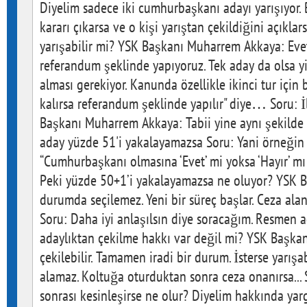
Diyelim sadece iki cumhurbaşkanı adayı yarışıyor. Bi
kararı çıkarsa ve o kişi yarıştan çekildiğini açıkla
yarışabilir mi? YSK Başkanı Muharrem Akkaya: Eve
referandum şeklinde yapıyoruz. Tek aday da olsa y
alması gerekiyor. Kanunda özellikle ikinci tur için 
kalırsa referandum şeklinde yapılır" diye… Soru: İ
Başkanı Muharrem Akkaya: Tabii yine aynı şekilde 5
aday yüzde 51'i yakalayamazsa Soru: Yani örneğin
“Cumhurbaşkanı olmasına ‘Evet’ mi yoksa ‘Hayır’ 
Peki yüzde 50+1’i yakalayamazsa ne oluyor? YSK 
durumda seçilemez. Yeni bir süreç başlar. Ceza alan 
Soru: Daha iyi anlaşılsın diye soracağım. Resmen 
adaylıktan çekilme hakkı var değil mi? YSK Başka
çekilebilir. Tamamen iradi bir durum. İsterse yarışa
alamaz. Koltuğa oturduktan sonra ceza onanırsa...
sonrası kesinleşirse ne olur? Diyelim hakkında ya