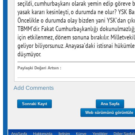
seçildi, cumhurbaşkanı olarak yemin edip göreve ba
yasak kararı kesinleşti, o durumda ne olur? YSK 
Öncelikle o durumda olay bizden yani YSK’dan çıkm
TBMM’dir. Fakat Cumhurbaşkanlığı dokunulmazlığ
için etkilenmez, dönem sonuna bırakılır. Milletveki
geliyor biliyorsunuz. Anayasa’daki istisnai hükümler
düşmüyor.
Paylaşki Değeri Artsın
:
Add Comments
Sonraki Kayıt
Ana Sayfa
Web sürümünü görüntüle
AnaSayfa
Hakkımızda
İletişim
Künye
Yenilikler
Diğer Sayfal