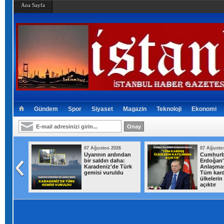
Ana Sayfa
Gündem
Spor
Siyaset
Magazin
Teknoloji
Ekonomi
026
07 Ağustos 2026
07 Ağusto
t Kurum
Uyarının ardından
Cumhurb
di:
bir saldırı daha:
Erdoğan
in 500
Karadeniz'de Türk
Anlaşmas
lim
gemisi vuruldu
Tüm kar
uldu
ülkelerin
açıktır