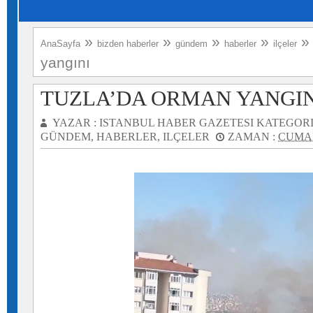
»
»
»
»
AnaSayfa
bizden haberler
gündem
haberler
ilçeler
yangını
TUZLA’DA ORMAN YANGIN
YAZAR :
ISTANBUL HABER GAZETESI
KATEGORI
GÜNDEM
,
HABERLER
,
ILÇELER
ZAMAN :
CUMAR