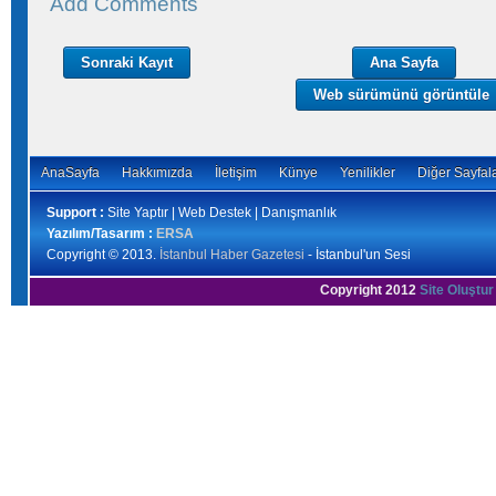
Add Comments
Sonraki Kayıt
Ana Sayfa
Web sürümünü görüntüle
AnaSayfa
Hakkımızda
İletişim
Künye
Yenilikler
Diğer Sayfal
Support :
Site Yaptır | Web Destek | Danışmanlık
Yazılım/Tasarım :
ERSA
Copyright © 2013.
İstanbul Haber Gazetesi
- İstanbul'un Sesi
Copyright 2012
Site Oluştur