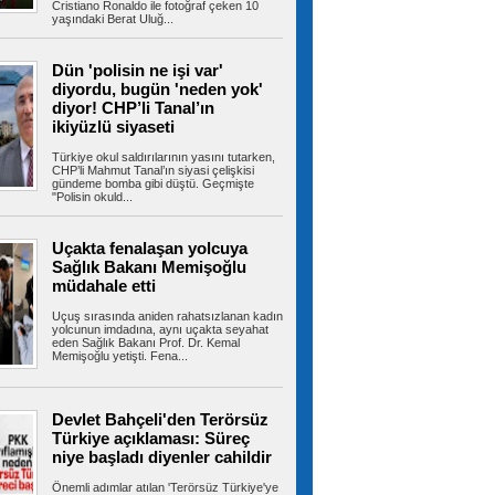
Cristiano Ronaldo ile fotoğraf çeken 10
yaşındaki Berat Uluğ...
Gizli depodan dikkat çeken
Dün 'polisin ne işi var'
görüntüler! İran, savaş ganimetlerini sergiledi
diyordu, bugün 'neden yok'
İran, savaş sırasında düşürdüğü ABD-İsrail'e ait
diyor! CHP’li Tanal’ın
uçak ve İHA'ların...
ikiyüzlü siyaseti
Türkiye okul saldırılarının yasını tutarken,
CHP’li Mahmut Tanal’ın siyasi çelişkisi
gündeme bomba gibi düştü. Geçmişte
Hür Ağbaba'nın para trafiği
"Polisin okuld...
MASAK raporunda! Ağabey Veli Ağbaba'ya
gönderilen miktar dudak uçuklattı
İzmir Büyükşehir Belediyesi'ne yönelik ikinci
Uçakta fenalaşan yolcuya
dalga operasyonda tutuklanan...
Sağlık Bakanı Memişoğlu
müdahale etti
Uçuş sırasında aniden rahatsızlanan kadın
yolcunun imdadına, aynı uçakta seyahat
İstanbul’da sıcak hava ve nem
eden Sağlık Bakanı Prof. Dr. Kemal
bunalttı: Kireçburnu Sahili Antalya plajlarını
Memişoğlu yetişti. Fena...
aratmadı
İstanbul’da etkisini sürdüren sıcak ve nemli
hava vatandaşları bunalttı....
Devlet Bahçeli'den Terörsüz
Türkiye açıklaması: Süreç
niye başladı diyenler cahildir
Tuzla’da 2 katlı işçi konteynerleri
Önemli adımlar atılan 'Terörsüz Türkiye'ye