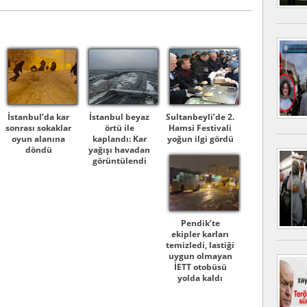
İstanbul’da kar
İstanbul beyaz
Sultanbeyli’de 2.
sonrası sokaklar
örtü ile
Hamsi Festivali
oyun alanına
kaplandı: Kar
yoğun ilgi gördü
döndü
yağışı havadan
görüntülendi
Pendik’te
ekipler karları
temizledi, lastiği
uygun olmayan
İETT otobüsü
yolda kaldı