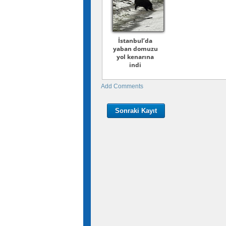
İstanbul’da
yaban domuzu
yol kenarına
indi
Add Comments
Sonraki Kayıt