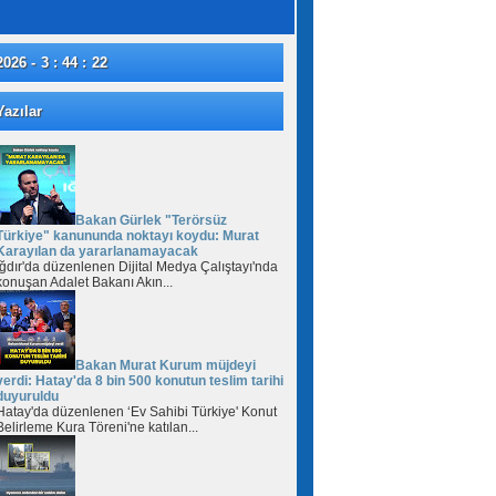
2026 - 3 : 44 : 23
azılar
Bakan Gürlek "Terörsüz
Türkiye" kanununda noktayı koydu: Murat
Karayılan da yararlanamayacak
Iğdır'da düzenlenen Dijital Medya Çalıştayı'nda
konuşan Adalet Bakanı Akın...
Bakan Murat Kurum müjdeyi
verdi: Hatay'da 8 bin 500 konutun teslim tarihi
duyuruldu
Hatay'da düzenlenen ‘Ev Sahibi Türkiye' Konut
Belirleme Kura Töreni'ne katılan...