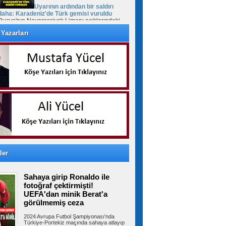
Uyarının ardından bir saldırı
daha: Karadeniz'de Türk gemisi vuruldu
Rusya'nın Novorossiysk Limanı açıklarındaki
Türk bayraklı "MV Güllük" kuru yük...
Yazarları
Cumhurbaşkanı Erdoğan'dan
Mekke Anlaşması daveti: Tüm kardeş
ülkelerin katılımına açıktır
Cumhurbaşkanı Recep Tayyip Erdoğan, Mekke
Ortak Savunma Anlaşması hakkında,...
FETÖ'cü Burkay Karatepe'ye
keşif yaptırıldı
10 yıl sonra Afyonkarahisar’da yakalanan
ler
FETÖ'cü Burkay Karatepe'nin ifadesi...
Sahaya girip Ronaldo ile
fotoğraf çektirmişti!
Suriye Türkmenlerinden Devlet
UEFA'dan minik Berat'a
Bahçeli'ye ziyaret: Suriye ordusunda yeniden
görülmemiş ceza
yapılanma gündemi
Suriye Türkmenlerinden bir heyet, Devlet
2024 Avrupa Futbol Şampiyonası'nda
Bahçeli'yi ziyaret etti. Ziyaretin...
Türkiye-Portekiz maçında sahaya atlayıp