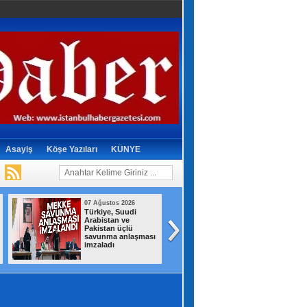
Asayiş
Köşe Yazıları
KÜNYE
07 Ağustos 2026
07 Ağustos 2026
Türkiye, Suudi
Kartal’da park
Arabistan ve
halindeki minibü
Pakistan üçlü
alev alev yandı
savunma anlaşması
imzaladı