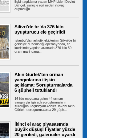
alevlere teslim oldu
ilişkin açıklama yapan MHP Lideri Devlet
Bahçeli, süreçle ilgili neden ihtiyaç
Tuzla’da 2 katlı işçi konteynerinde çıkan yangın
duyulduğu ...
ekiplerin müdahalesiyle...
Silivri’de tır’da 376 kilo
uyuşturucu ele geçirildi
İBB’den Kızılay’a meydanda yer
çıkmadı, Bahçelievler Belediyesi yer tahsis
İstanbul’da narkotik ekiplerinin Silivri’de bir
etti
çekiciye düzenlediği operasyonda, tır
İstanbul’un en yoğun yaya trafiğine ve toplu
içerisinde yapılan aramada 376 kilo 50
taşıma aktarma noktalarına sahip...
gram marihuana...
Bayrampaşa’da kamyonun
Akın Gürlek'ten orman
çarptığı yaşlı adam hayatını kaybetti
yangınlarına ilişkin
Bayrampaşa'da yolun karşısına geçmeye
açıklama: Soruşturmalarda
çalışan yaşlı adama kamyon çarptı. Yaşlı...
6 şüpheli tutuklandı
16 ilde meydana gelen 44 orman
yangınıyla ilgili adli soruşturmaların
sürdüğünü açıklayan Adalet Bakanı Akın
Bayrampaşa’nın geleceği ada
Gürlek, soruşturmalarda 29 şüph...
bazlı dönüşümle şekilleniyor
Bayrampaşa Belediyesi, ilçenin geleceğini
güvenli, planlı ve yaşanabilir bir...
İkinci el araç piyasasında
büyük düşüş! Fiyatlar yüzde
20 geriledi, galericiler uyardı