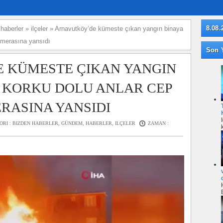
8.08.
»
haberler
»
ilçeler
»
Arnavutköy’de kümeste çıkan yangın binaya
kamerasına yansıdı
Son Y
 KÜMESTE ÇIKAN YANGIN
: KORKU DOLU ANLAR CEP
RASINA YANSIDI
ORI :
BIZDEN HABERLER
,
GÜNDEM
,
HABERLER
,
ILÇELER
ZAMAN :