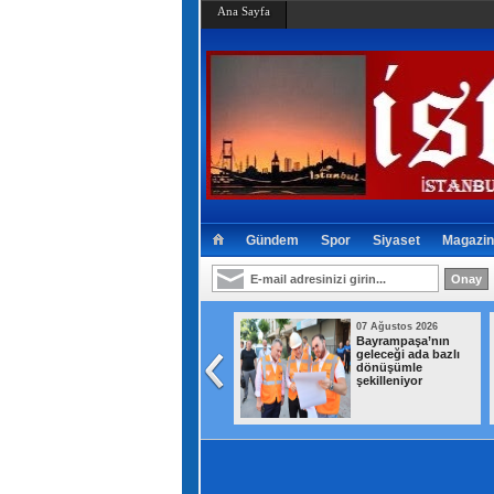
Ana Sayfa
Gündem
Spor
Siyaset
Magazin
07 Ağustos 2026
07 Ağustos 2026
Bayrampaşa’da
Bayrampaşa’nın
kamyonun çarptığı
geleceği ada bazlı
yaşlı adam hayatını
dönüşümle
kaybetti
şekilleniyor