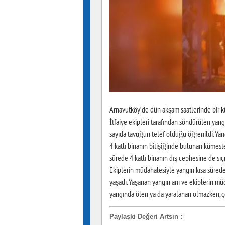
Arnavutköy’de dün akşam saatlerinde bir kü
İtfaiye ekipleri tarafından söndürülen yan
sayıda tavuğun telef olduğu öğrenildi. Yan
4 katlı binanın bitişiğinde bulunan kümest
sürede 4 katlı binanın dış cephesine de sıçr
Ekiplerin müdahalesiyle yangın kısa süred
yaşadı. Yaşanan yangın anı ve ekiplerin mü
yangında ölen ya da yaralanan olmazken, ç
Paylaşki Değeri Artsın
: