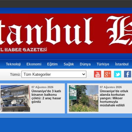
Teknoloji
Ekonomi
Eğitim
Sağlık
Dünya
Türkiye
İstanbul
Tümü:
07 Ağustos 2026
07 Ağustos 2026
Ümraniye’de 3 katlı
Ümraniye’de otluk
binanın balkonu
alanda korkutan
çöktü: 2 araç hasar
yangın: Mikser
gördü
hortumuyla
müdahale edildi