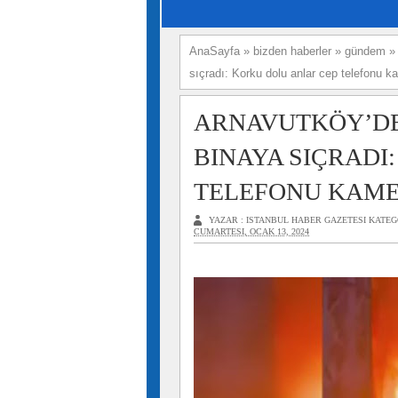
AnaSayfa
»
bizden haberler
»
gündem
sıçradı: Korku dolu anlar cep telefonu 
ARNAVUTKÖY’DE
BINAYA SIÇRADI
TELEFONU KAME
YAZAR :
ISTANBUL HABER GAZETESI
KATEG
CUMARTESI, OCAK 13, 2024