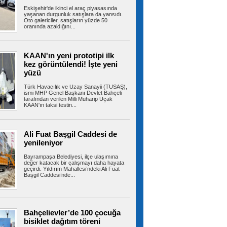
Eskişehir'de ikinci el araç piyasasında
Ümraniye’de 3 katlı binanın
yaşanan durgunluk satışlara da yansıdı.
balkonu çöktü: 2 araç hasar gördü
Oto galericiler, satışların yüzde 50
oranında azaldığını...
Ümraniye’de 3 katlı binanın 2’nci kat
balkonunda çökme meydana geldi. Olayda...
KAAN'ın yeni prototipi ilk
kez görüntülendi! İşte yeni
yüzü
Ümraniye’de otluk alanda
korkutan yangın: Mikser hortumuyla
müdahale edildi
Türk Havacılık ve Uzay Sanayii (TUSAŞ),
ismi MHP Genel Başkanı Devlet Bahçeli
Ümraniye TEM Otoyolu kenarındaki otluk
tarafından verilen Milli Muharip Uçak
alanda yangın meydana geldi. Yangın...
KAAN'ın taksi testin...
Ali Fuat Başgil Caddesi de
Türkiye, Suudi Arabistan ve
yenileniyor
Pakistan üçlü savunma anlaşması imzaladı
Cumhurbaşkanı Erdoğan, çalışma ziyareti
Bayrampaşa Belediyesi, ilçe ulaşımına
kapsamında gittiği Suudi Arabistan'da...
değer katacak bir çalışmayı daha hayata
geçirdi. Yıldırım Mahallesi’ndeki Ali Fuat
Başgil Caddesi’nde...
Kartal’da park halindeki minibüs
alev alev yandı
Bahçelievler’de 100 çocuğa
KARTAL’da park halindeki minibüste henüz
bilinmeyen bir nedenle yangın çıktı....
bisiklet dağıtım töreni