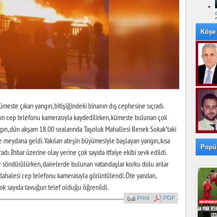
Köşe 
meste çıkan yangın, bitişiğindeki binanın dış cephesine sıçradı.
gın cep telefonu kamerasıyla kaydedilirken, kümeste bulunan çok
gın, dün akşam 18.00 sıralarında Taşoluk Mahallesi Benek Sokak’taki
e meydana geldi. Yakılan ateşin büyümesiyle başlayan yangın, kısa
Popü
adı. İhbar üzerine olay yerine çok sayıda itfaiye ekibi sevk edildi.
e söndürülürken, dairelerde bulunan vatandaşlar korku dolu anlar
dahalesi cep telefonu kamerasıyla görüntülendi. Öte yandan,
ok sayıda tavuğun telef olduğu öğrenildi.
Print
PDF