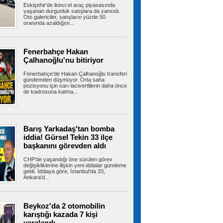
Eskişehir'de ikinci el araç piyasasında
yaşanan durgunluk satışlara da yansıdı.
Oto galericiler, satışların yüzde 50
oranında azaldığını...
Fenerbahçe, Sturm Graz'ı iki
golle yıktı!
Temsilcimiz Fenerbahçe, UEFA Şampiyonlar
Ligi 3. eleme turu ilk maçında...
Fenerbahçe Hakan
Çalhanoğlu'nu bitiriyor
Fenerbahçe'de Hakan Çalhanoğlu transferi
gündemden düşmüyor. Orta saha
pozisyonu için sarı-lacivertlilerin daha önce
Avcılar’da otomobil ile çarpışan
de kadrosuna katma...
motosikletin sürücüsü ağır yaralandı
AVCILAR'da otomobil ile çarpışan motosikletin
sürücüsü ağır yaralandı....
Barış Yarkadaş'tan bomba
iddia! Gürsel Tekin 33 ilçe
başkanını görevden aldı
İstanbul-İzmir Otoyolu tünelinde
kaza: 2 yaralı
İstanbul- İzmir Otoyolu Orhangazi Tüneli'nde
CHP'de yaşandığı öne sürülen görev
değişikliklerine ilişkin yeni iddialar gündeme
TIR'ın kamyona arkadan çarptığı...
geldi. İddiaya göre, İstanbul'da 33,
Ankara'd...
Ümraniye Belediyesi'nden
Beykoz'da 2 otomobilin
gençlere yönelik projeler
karıştığı kazada 7 kişi
ÜMRANİYE Belediyesi, gençlerin üniversite
yaralandı