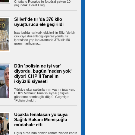
dostlar için dev yatırım
Cristiano Ronaldo ile fotoğraf çeken 10
yaşındaki Berat Uluğ...
Kartal Belediyesi, kent yaşamı ile can dostların
yaşam kalitesini artıracak...
Silivri’de tır’da 376 kilo
uyuşturucu ele geçirildi
Ahbap soruşturmasında MASAK
İstanbul’da narkotik ekiplerinin Silivri’de bir
çekiciye düzenlediği operasyonda, tır
hareketleri tek tek incelendi! Kim ne kadar
içerisinde yapılan aramada 376 kilo 50
gönderdi?
gram marihuana...
İstanbul Cumhuriyet Başsavcılığı'nın yürüttüğü
Ahbap soruşturması kapsamında...
Dün 'polisin ne işi var'
diyordu, bugün 'neden yok'
LGS'de İstanbul'un en yüksek
diyor! CHP’li Tanal’ın
puanlı 20 lisesi belli oldu
Liselere Geçiş Sistemi (LGS) ilk yerleştirme
ikiyüzlü siyaseti
sonuçlarının açıklanmasının...
Türkiye okul saldırılarının yasını tutarken,
CHP’li Mahmut Tanal’ın siyasi çelişkisi
gündeme bomba gibi düştü. Geçmişte
"Polisin okuld...
Milyonlarca emeklinin maaşında
kesinti yapılacak! Tutar netleşti
Uçakta fenalaşan yolcuya
Sosyal Güvenlik Kurumu'nun yılbaşından bu
Sağlık Bakanı Memişoğlu
yana uyguladığı geçmişe dönük prim...
müdahale etti
Uçuş sırasında aniden rahatsızlanan kadın