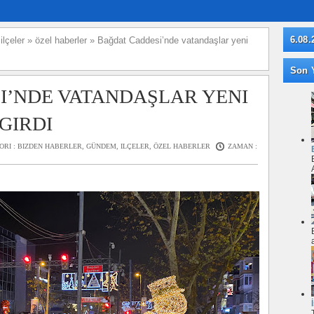
6.08.
»
ilçeler
»
özel haberler
»
Bağdat Caddesi’nde vatandaşlar yeni
Son Y
I’NDE VATANDAŞLAR YENI
GIRDI
ORI :
BIZDEN HABERLER
,
GÜNDEM
,
ILÇELER
,
ÖZEL HABERLER
ZAMAN :