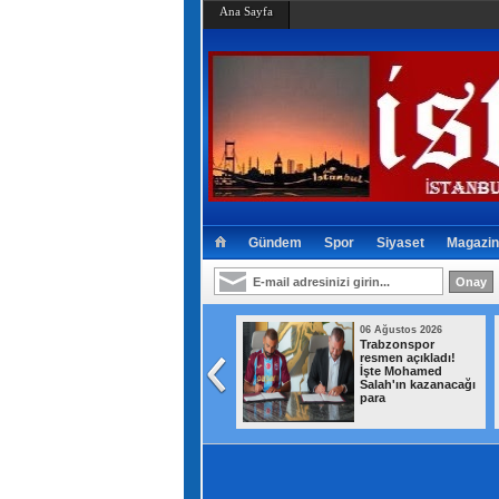
Ana Sayfa
Gündem
Spor
Siyaset
Magazin
06 Ağustos 2026
06 Ağustos 2026
Kaldırımlar işgalden
Trabzonspor
arındırılıyor
resmen açıkladı!
İşte Mohamed
Salah'ın kazanacağı
para