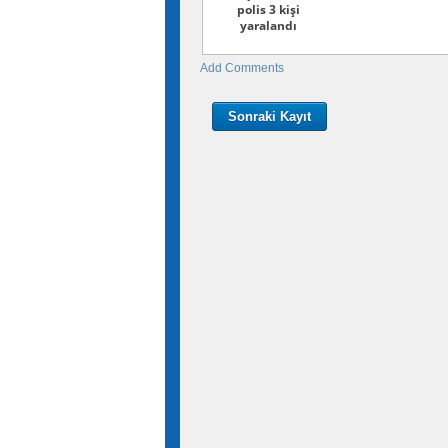
polis 3 kişi
yaralandı
Add Comments
Sonraki Kayıt