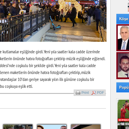
Köşe 
kutlamalar eşliğinde girdi. Yeni yıla saatler kala cadde üzerinde
ketlerin önünde hatıra fotoğrafları çektirip müzik eşliğinde eğlendi.
esi’nde coşkulu bir şekilde girdi. Yeni yıla saatler kala cadde
slenen maketlerin önünde hatıra fotoğrafları çektirip, müzik
 vatandaşlar 10’dan geriye sayarak yılın ilk gününe coşkulu bir
 bu coşkuya eşlik etti.
Popü
Print
PDF