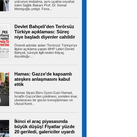
yolcunun imdadına, aynı uçakta seyahat
eden Sağlık Bakanı Prof. Dr. Kemal
İzmir Otogarı için tahliye kararı!
Memişoğlu yetişti. Fena...
Yargıtay son noktayı koydu
İzmir Büyükşehir Belediyesi ile İZOTAŞ
arasında İzmir Otogarı'nın işletmesine...
Devlet Bahçeli'den Terörsüz
Türkiye açıklaması: Süreç
niye başladı diyenler cahildir
Beylikdüzü’nde uyuşturucu
Önemli adımlar atılan 'Terörsüz Türkiye'ye
operasyonu: 62 kilo eroin ve metamfetamin
ilişkin açıklama yapan MHP Lideri Devlet
ele geçirildi
Bahçeli, süreçle ilgili neden ihtiyaç
İstanbul’un Beylikdüzü ilçesinde iki ev ve bir
duyulduğu ...
araca polis ekiplerince...
Hamas: Gazze'de kapsamlı
ateşkes anlaşmasını kabul
İstanbul'da tahliye edilen bina
ettik
çöktü
Bahçelievler'de 4 katlı boş bir bina çöktü.
Hamas Siyasi Büro Üyesi Gazi Hamad,
Yaralının olmadığı öğrenilirken,...
İsrail'in Gazze'den çekilmesi, yeniden imar,
uluslararası bir gücün konuşlanması ve
Ulusal Komi...
Şehit ve gazilere yeni haklar
İkinci el araç piyasasında
içeren kanun teklifi komisyondan geçti
büyük düşüş! Fiyatlar yüzde
Cumhur İttifakı tarafından hazırlanan ve
20 geriledi, galericiler uyardı
TBMM'ye sunulan şehit ve gazilere yeni...