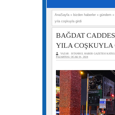
AnaSayfa
»
bizden haberler
»
gündem
yıla coşkuyla girdi
BAĞDAT CADDES
YILA COŞKUYLA 
YAZAR :
ISTANBUL HABER GAZETESI
KATEG
PAZARTESI, OCAK 01, 2024