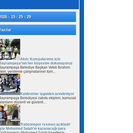
2026 - 15 : 25 : 30
azılar
Akın: Komşularımız için
Bayrampaşa’nın her köşesine dokunuyoruz
Bayrampaşa Belediye Başkan Vekili İbrahim
Akın, yenileme çalışmalarının tüm...
Kaldırımlar işgalden arındırılıyor
Bayrampaşa Belediyesi zabıta ekipleri, kamusal
alanların düzenli ve güvenli...
Trabzonspor resmen açıkladı!
İşte Mohamed Salah'ın kazanacağı para
Trabzonspor, Mohamed Salah transferini