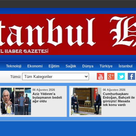
Teknoloji
Ekonomi
Eğitim
Sağlık
Dünya
Türkiye
İstanbul
Tümü:
06 Ağustos 2026
06 Ağustos 2026
Aziz Yıldırım'a
Cumhurbaşkanı
bulaşmanın bedeli
Erdoğan, Bahçeli ile
ağır oldu
görüştü! Masada
tek konu vardı