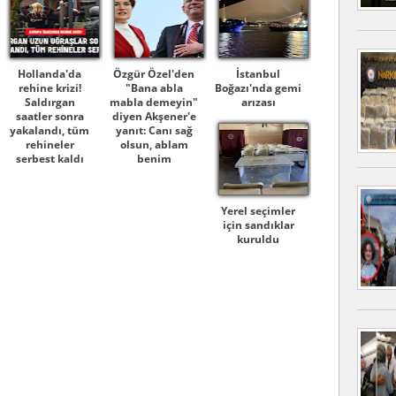
Hollanda'da
Özgür Özel'den
İstanbul
rehine krizi!
"Bana abla
Boğazı'nda gemi
Saldırgan
mabla demeyin"
arızası
saatler sonra
diyen Akşener'e
yakalandı, tüm
yanıt: Canı sağ
rehineler
olsun, ablam
serbest kaldı
benim
Yerel seçimler
için sandıklar
kuruldu