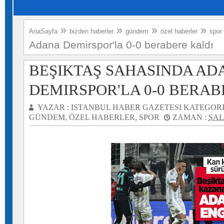
»
»
»
»
AnaSayfa
bizden haberler
gündem
özel haberler
spor
Adana Demirspor'la 0-0 berabere kaldı
BEŞIKTAŞ SAHASINDA AD
DEMIRSPOR'LA 0-0 BERAB
YAZAR :
ISTANBUL HABER GAZETESI
KATEGORI
GÜNDEM
,
ÖZEL HABERLER
,
SPOR
ZAMAN :
SAL