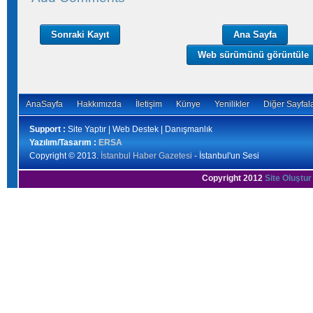
Sonraki Kayıt
Ana Sayfa
Web sürümünü görüntüle
AnaSayfa
Hakkımızda
İletişim
Künye
Yenilikler
Diğer Sayfal
Support :
Site Yaptır | Web Destek | Danışmanlık
Yazılım/Tasarım :
ERSA
Copyright © 2013.
İstanbul Haber Gazetesi
- İstanbul'un Sesi
Copyright 2012
Site Oluştur