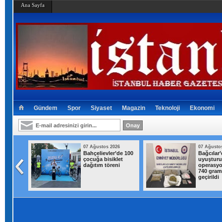
Ana Sayfa
Gündem
Spor
Siyaset
Magazin
Teknoloji
Ekonomi
07 Ağustos 2026
07 Ağustos 2026
Bahçelievler’de 100
Bağcılar’da iş yerine
çocuğa bisiklet
uyuşturucu
dağıtım töreni
operasyonu: 1 kilo
740 gram esrar ele
geçirildi