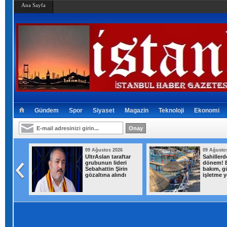
Ana Sayfa
Gündem
Spor
Siyaset
Magazin
Teknoloji
Ekonomi
026
09 Ağustos 2026
09 Ağusto
mirtaş
UltrAslan taraftar
Sahillerd
li"
grubunun lideri
dönem! B
ıştı!
Sebahattin Şirin
bakım, g
gözaltına alındı
işletme y
dan