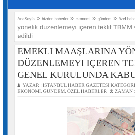
»
»
»
»
AnaSayfa
bizden haberler
ekonomi
gündem
özel habe
yönelik düzenlemeyi içeren teklif TBMM
edildi
EMEKLI MAAŞLARINA YÖ
DÜZENLEMEYI IÇEREN TE
GENEL KURULUNDA KABU
YAZAR :
ISTANBUL HABER GAZETESI
KATEGORI
EKONOMI
,
GÜNDEM
,
ÖZEL HABERLER
ZAMAN 