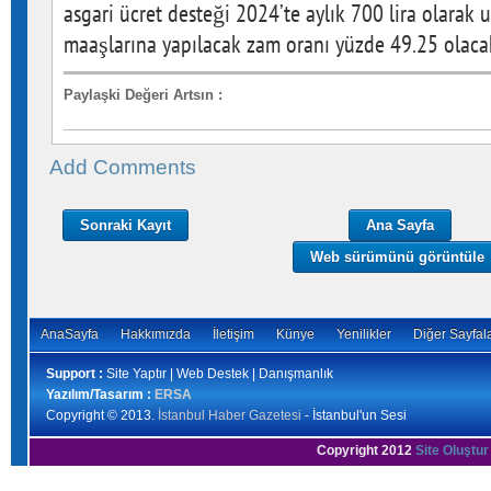
asgari ücret desteği 2024’te aylık 700 lira olarak 
maaşlarına yapılacak zam oranı yüzde 49.25 olaca
Paylaşki Değeri Artsın
:
Add Comments
Sonraki Kayıt
Ana Sayfa
Web sürümünü görüntüle
AnaSayfa
Hakkımızda
İletişim
Künye
Yenilikler
Diğer Sayfal
Support :
Site Yaptır | Web Destek | Danışmanlık
Yazılım/Tasarım :
ERSA
Copyright © 2013.
İstanbul Haber Gazetesi
- İstanbul'un Sesi
Copyright 2012
Site Oluştur