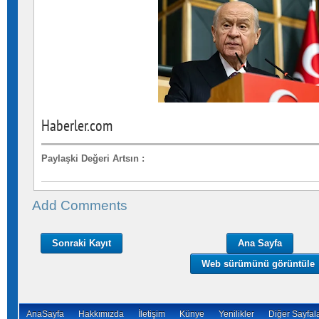
Haberler.com
Paylaşki Değeri Artsın
:
Add Comments
Sonraki Kayıt
Ana Sayfa
Web sürümünü görüntüle
AnaSayfa
Hakkımızda
İletişim
Künye
Yenilikler
Diğer Sayfal