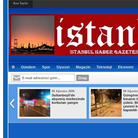
Ana Sayfa
Gündem
Spor
Siyaset
Magazin
Teknoloji
Ekonomi
09 Ağustos 2026
09 Ağustos 2026
Güngören’de 5 katlı
AK Parti
binanın balkonu
İstanbul’dan "AK
çöktü: Binanın
Belediyeciliği
çevresi bariyerle
Yerinde Gör"
kapatıldı
programı