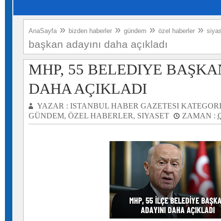
»
»
»
»
AnaSayfa
bizden haberler
gündem
özel haberler
siya
başkan adayını daha açıkladı
MHP, 55 BELEDIYE BAŞKA
DAHA AÇIKLADI
YAZAR :
ISTANBUL HABER GAZETESI
KATEGORI
GÜNDEM
,
ÖZEL HABERLER
,
SIYASET
ZAMAN :