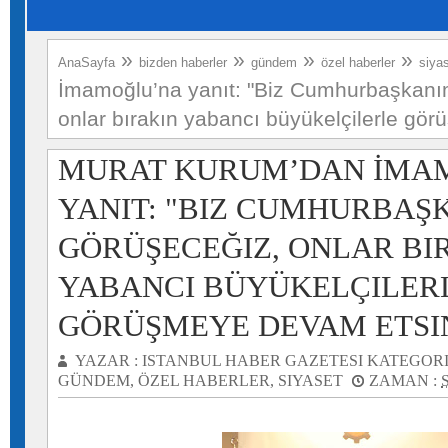
»
»
»
»
AnaSayfa
bizden haberler
gündem
özel haberler
siya
İmamoğlu’na yanıt: "Biz Cumhurbaşkanı
onlar bırakın yabancı büyükelçilerle gö
MURAT KURUM’DAN İMA
YANIT: "BIZ CUMHURBAŞ
GÖRÜŞECEĞIZ, ONLAR BI
YABANCI BÜYÜKELÇILER
GÖRÜŞMEYE DEVAM ETSI
YAZAR :
ISTANBUL HABER GAZETESI
KATEGORI
GÜNDEM
,
ÖZEL HABERLER
,
SIYASET
ZAMAN :