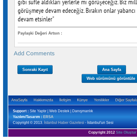
gibi sufle aldıkları yerlerle mi görüşeceğiz. Biz mill
görüşmeye devam edeceğiz. Bırakın onlar yabancı
devam etsinler"
Paylaşki Değeri Artsın
:
Add Comments
Sonraki Kayıt
Ana Sayfa
Web sürümünü görüntüle
AnaSayfa
Hakkımızda
İletişim
Künye
Yenilikler
Diğer Sayfal
Support :
Site Yaptır | Web Destek | Danışmanlık
Yazılım/Tasarım :
ERSA
Copyright © 2013.
İstanbul Haber Gazetesi
- İstanbul'un Sesi
Copyright 2012
Site Oluştur