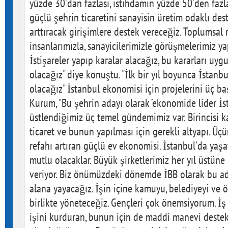
yüzde 30’dan fazlası, istihdamın yüzde 50’den fazla
güçlü şehrin ticaretini sanayisin üretim odaklı de
arttıracak girişimlere destek vereceğiz. Toplumsal re
insanlarımızla, sanayicilerimizle görüşmelerimiz 
İstişareler yapıp karalar alacağız, bu kararları uyg
olacağız" diye konuştu. "İlk bir yıl boyunca İstanbu
olacağız" İstanbul ekonomisi için projelerini üç b
Kurum, "Bu şehrin adayı olarak ’ekonomide lider İ
üstlendiğimiz üç temel gündemimiz var. Birincisi kal
ticaret ve bunun yapılması için gerekli altyapı. Ü
refahı artıran güçlü ev ekonomisi. İstanbul’da yaş
mutlu olacaklar. Büyük şirketlerimiz her yıl üstüne
veriyor. Biz önümüzdeki dönemde İBB olarak bu ad
alana yayacağız. İşin içine kamuyu, belediyeyi ve ö
birlikte yöneteceğiz. Gençleri çok önemsiyorum. İş
işini kurduran, bunun için de maddi manevi destek 