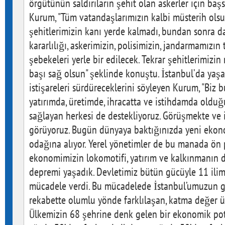
örgütünün saldırıların şehit olan askerler için başs
Kurum, "Tüm vatandaşlarımızın kalbi müsterih ols
şehitlerimizin kanı yerde kalmadı, bundan sonra d
kararlılığı, askerimizin, polisimizin, jandarmamızın
şebekeleri yerle bir edilecek. Tekrar şehitlerimizin
başı sağ olsun" şeklinde konuştu. İstanbul’da ya
istişareleri sürdüreceklerini söyleyen Kurum, "Biz 
yatırımda, üretimde, ihracatta ve istihdamda olduğ
sağlayan herkesi de destekliyoruz. Görüşmekte ve 
görüyoruz. Bugün dünyaya baktığınızda yeni ekono
odağına alıyor. Yerel yönetimler de bu manada ön p
ekonomimizin lokomotifi, yatırım ve kalkınmanın d
depremi yaşadık. Devletimiz bütün gücüyle 11 ilimi
mücadele verdi. Bu mücadelede İstanbul’umuzun gü
rekabette olumlu yönde farklılaşan, katma değer ür
Ülkemizin 68 şehrine denk gelen bir ekonomik pota