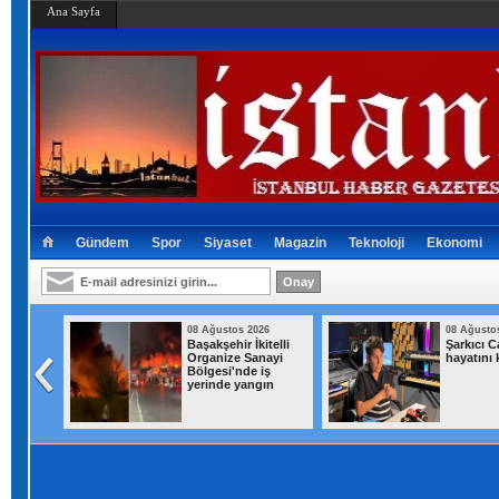
Ana Sayfa
Gündem
Spor
Siyaset
Magazin
Teknoloji
Ekonomi
026
08 Ağustos 2026
08 Ağusto
uma
Başakşehir İkitelli
Şarkıcı 
fi
Organize Sanayi
hayatını 
eçti
Bölgesi'nde iş
yerinde yangın