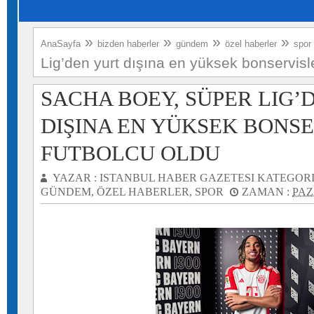
»
»
»
»
AnaSayfa
bizden haberler
gündem
özel haberler
spor
Lig’den yurt dışına en yüksek bonservisl
SACHA BOEY, SÜPER LIG’
DIŞINA EN YÜKSEK BONSE
FUTBOLCU OLDU
YAZAR :
ISTANBUL HABER GAZETESI
KATEGORI
GÜNDEM
,
ÖZEL HABERLER
,
SPOR
ZAMAN :
PAZ