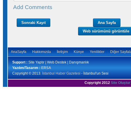
Add Comments
Sonraki Kayıt
Ana Sayfa
Web sürümünü görüntüle
AnaSayfa
Hakkımızda
İletişim
Künye
Yenilikler
Diğer Sayfal
Support :
Site Yaptır | Web Destek | Danışmanlık
Yazılım/Tasarım :
ERSA
Copyright © 2013.
İstanbul Haber Gazetesi
- İstanbul'un Sesi
Copyright 2012
Site Oluştur