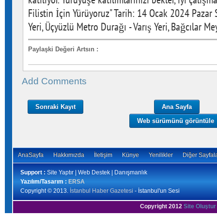
Filistin İçin Yürüyoruz" Tarih: 14 Ocak 2024 Pazar 
Yeri, Üçyüzlü Metro Durağı - Varış Yeri, Bağcılar M
Paylaşki Değeri Artsın
:
Add Comments
Sonraki Kayıt
Ana Sayfa
Web sürümünü görüntüle
AnaSayfa
Hakkımızda
İletişim
Künye
Yenilikler
Diğer Sayfal
Support :
Site Yaptır | Web Destek | Danışmanlık
Yazılım/Tasarım :
ERSA
Copyright © 2013.
İstanbul Haber Gazetesi
- İstanbul'un Sesi
Copyright 2012
Site Oluştur