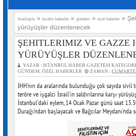
»
»
»
»
Şeh
AnaSayfa
bizden haberler
gündem
özel haberler
yürüyüşler düzenlenecek
ŞEHITLERIMIZ VE GAZZE 
YÜRÜYÜŞLER DÜZENLEN
YAZAR :
ISTANBUL HABER GAZETESI
KATEGORI
GÜNDEM
,
ÖZEL HABERLER
ZAMAN :
CUMARTESI
İHH'nın da aralarında bulunduğu çok sayıda sivil 
teröre ve işgalci İsrail'in saldırılarına karşı yürü
İstanbul’daki eylem, 14 Ocak Pazar günü saat 13.
Durağı’ndan başlayacak ve Bağcılar Meydanı’nda s