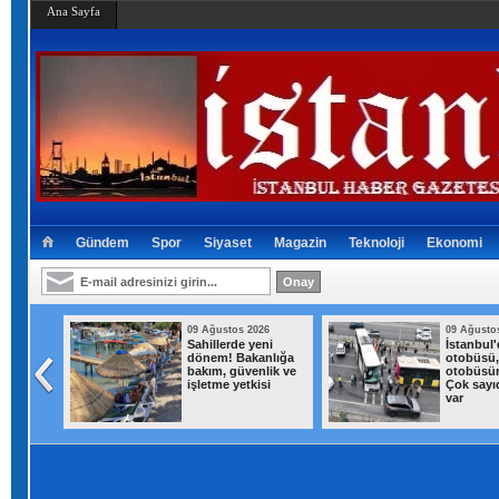
Ana Sayfa
Gündem
Spor
Siyaset
Magazin
Teknoloji
Ekonomi
026
09 Ağustos 2026
09 Ağusto
raftar
Sahillerde yeni
İstanbul
deri
dönem! Bakanlığa
otobüsü,
irin
bakım, güvenlik ve
otobüsün
ındı
işletme yetkisi
Çok sayıd
var