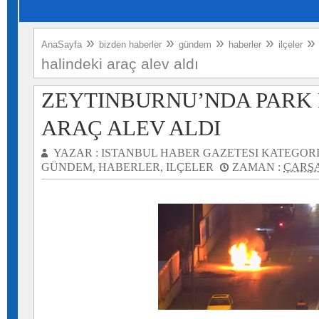
»
»
»
»
AnaSayfa
bizden haberler
gündem
haberler
ilçeler
halindeki araç alev aldı
ZEYTINBURNU’NDA PARK 
ARAÇ ALEV ALDI
YAZAR :
ISTANBUL HABER GAZETESI
KATEGORI
GÜNDEM
,
HABERLER
,
ILÇELER
ZAMAN :
ÇARŞA