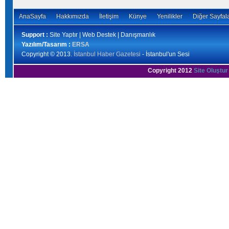
AnaSayfa
Hakkımızda
İletişim
Künye
Yenilikler
Diğer Sayfal
Support :
Site Yaptır | Web Destek | Danışmanlık
Yazılım/Tasarım :
ERSA
Copyright © 2013.
İstanbul Haber Gazetesi
- İstanbul'un Sesi
Copyright 2012
Site Oluştur