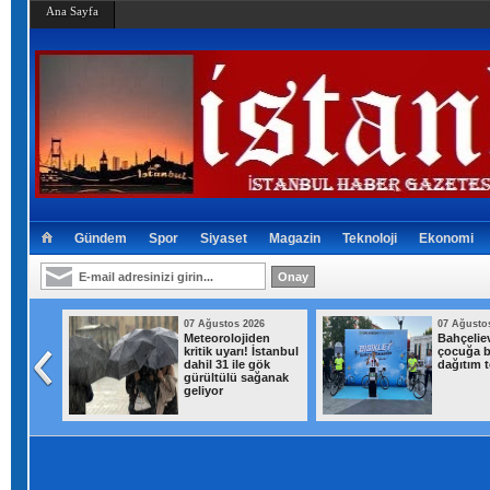
Ana Sayfa
Gündem
Spor
Siyaset
Magazin
Teknoloji
Ekonomi
026
07 Ağustos 2026
07 Ağusto
rk
Meteorolojiden
Bahçeliev
inibüs
kritik uyarı! İstanbul
çocuğa bi
ndı
dahil 31 ile gök
dağıtım t
gürültülü sağanak
geliyor