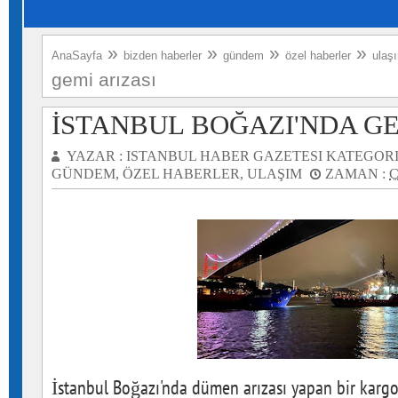
»
»
»
»
AnaSayfa
bizden haberler
gündem
özel haberler
ulaş
gemi arızası
İSTANBUL BOĞAZI'NDA GE
YAZAR :
ISTANBUL HABER GAZETESI
KATEGORI
GÜNDEM
,
ÖZEL HABERLER
,
ULAŞIM
ZAMAN :
C
İstanbul Boğazı'nda dümen arızası yapan bir kargo