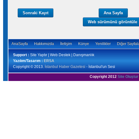
Sonraki Kayıt
Ana Sayfa
Web sürümünü görüntüle
AnaSayfa
Hakkımızda
İletişim
Künye
Yenilikler
Diğer Sayfal
Support :
Site Yaptır | Web Destek | Danışmanlık
Yazılım/Tasarım :
ERSA
Copyright © 2013.
İstanbul Haber Gazetesi
- İstanbul'un Sesi
Copyright 2012
Site Oluştur