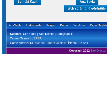
Sonraki Kayıt
Ana Sayfa
Web sürümünü görüntüle
AnaSayfa
Hakkımızda
İletişim
Künye
Yenilikler
Diğer Sayfal
Support :
Site Yaptır | Web Destek | Danışmanlık
Yazılım/Tasarım :
ERSA
Copyright © 2013.
İstanbul Haber Gazetesi
- İstanbul'un Sesi
Copyright 2012
Site Oluştur