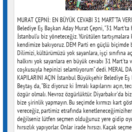
MURAT ÇEPNİ: EN BÜYÜK CEVABI 31 MART'TA VERE
Belediye Eş Başkan Aday Murat Çepni, "31 Mart'ta 
İstanbul'u biz yöneteceğiz. Yürütülen tartışmalara k
kendimize bakıyoruz. DEM Parti en güçlü biçimde b
Dilimizi, kültürümüzü yok sayanlara, işçi sınıfına a
halkını yok sayanlara en büyük cevabı 31 Mart'ta 
coşkusuyla hepinizi selamlıyorum" dedi. MERAL 
KAPILARINI AÇIN İstanbul Büyükşehir Belediye Eş
Beştaş da, "Biz diyoruz ki İmralı kapılarını açın, te
özgür olmalı. Nevroz özgürlüktür. Diyarbakır'da biz
bize şirinlik yapmayın. Bu seçimde kırmızı kart gö
vereceğiz, partimiz etrafında kenetleneceğimiziher
değilseniz lütfen seçmen olduğunuz yere gidip oy
hırsızlık yapıyorlar. Onlar irade hırsızı. Kaçak seçmenle