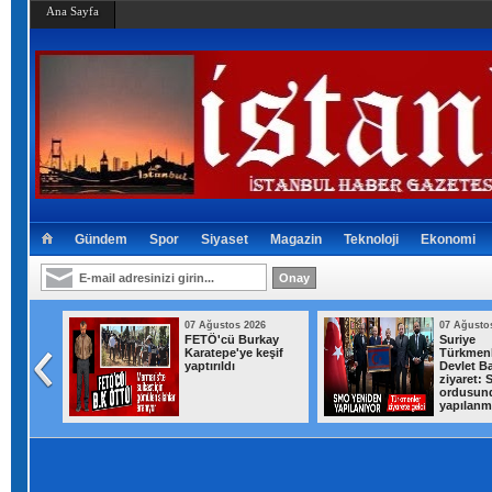
Ana Sayfa
Gündem
Spor
Siyaset
Magazin
Teknoloji
Ekonomi
026
07 Ağustos 2026
07 Ağusto
kanı
FETÖ'cü Burkay
Suriye
n Mekke
Karatepe'ye keşif
Türkmenl
aveti:
yaptırıldı
Devlet Ba
ziyaret: 
tılımına
ordusun
yapılan