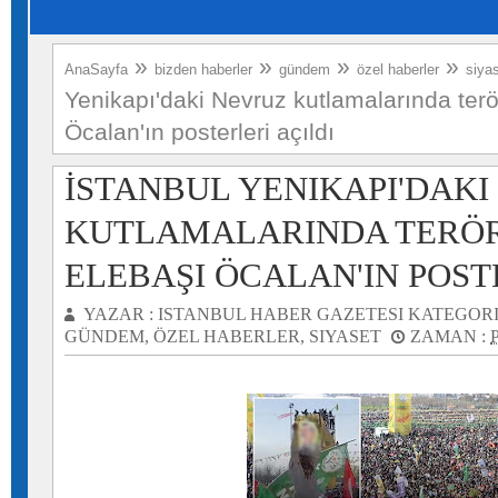
»
»
»
»
AnaSayfa
bizden haberler
gündem
özel haberler
siya
Yenikapı'daki Nevruz kutlamalarında terö
Öcalan'ın posterleri açıldı
İSTANBUL YENIKAPI'DAK
KUTLAMALARINDA TERÖ
ELEBAŞI ÖCALAN'IN POST
YAZAR :
ISTANBUL HABER GAZETESI
KATEGORI
GÜNDEM
,
ÖZEL HABERLER
,
SIYASET
ZAMAN :