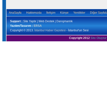
AnaSayfa
Hakkımızda
İletişim
Künye
Yenilikler
Diğer Sayfal
Support :
Site Yaptır | Web Destek | Danışmanlık
Yazılım/Tasarım :
ERSA
Copyright © 2013.
İstanbul Haber Gazetesi
- İstanbul'un Sesi
Copyright 2012
Site Oluştur