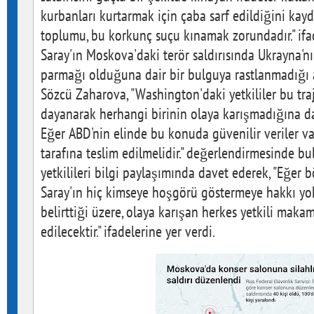
kurbanları kurtarmak için çaba sarf edildiğini kay
toplumu, bu korkunç suçu kınamak zorundadır." ifa
Saray'ın Moskova'daki terör saldırısında Ukrayna'nı
parmağı olduğuna dair bir bulguya rastlanmadığı a
Sözcü Zaharova, "Washington'daki yetkililer bu tra
dayanarak herhangi birinin olaya karışmadığına dai
Eğer ABD'nin elinde bu konuda güvenilir veriler var
tarafına teslim edilmelidir." değerlendirmesinde bu
yetkilileri bilgi paylaşımında davet ederek, "Eğer b
Saray'ın hiç kimseye hoşgörü göstermeye hakkı yok
belirttiği üzere, olaya karışan herkes yetkili makam
edilecektir." ifadelerine yer verdi.