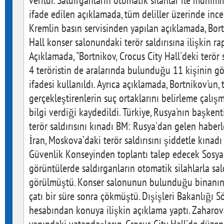
verildi. Saldırganların otomatik silahlar ile mühimm
ifade edilen açıklamada, tüm deliller üzerinde ince
Kremlin basın servisinden yapılan açıklamada, Bortn
Hall konser salonundaki terör saldırısına ilişkin rap
Açıklamada, "Bortnikov, Crocus City Hall'deki terör
4 teröristin de aralarında bulunduğu 11 kişinin göza
ifadesi kullanıldı. Ayrıca açıklamada, Bortnikov'un, t
gerçekleştirenlerin suç ortaklarını belirleme çalış
bilgi verdiği kaydedildi. Türkiye, Rusya'nın başke
terör saldırısını kınadı BM: Rusya'dan gelen haberl
İran, Moskova’daki terör saldırısını şiddetle kınadı
Güvenlik Konseyinden toplantı talep edecek Sosya
görüntülerde saldırganların otomatik silahlarla sal
görülmüştü. Konser salonunun bulunduğu binanın 
çatı bir süre sonra çökmüştü. Dışişleri Bakanlığı 
hesabından konuya ilişkin açıklama yaptı. Zaharov