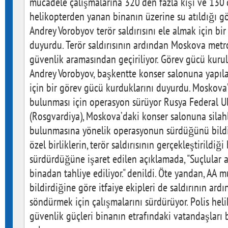
mücadele çalışmalarına 320'den fazla kişi ve 130'd
helikopterden yanan binanın üzerine su atıldığı g
Andrey Vorobyov terör saldırısını ele almak için bi
duyurdu. Terör saldırısının ardından Moskova metr
güvenlik aramasından geçiriliyor. Görev gücü kuru
Andrey Vorobyov, başkentte konser salonuna yapılan
için bir görev gücü kurduklarını duyurdu. Moskova’d
bulunması için operasyon sürüyor Rusya Federal Ul
(Rosgvardiya), Moskova’daki konser salonuna silahlı
bulunmasına yönelik operasyonun sürdüğünü bildir
özel birliklerin, terör saldırısının gerçekleştirildiğ
sürdürdüğüne işaret edilen açıklamada, "Suçlular 
binadan tahliye ediliyor." denildi. Öte yandan, AA 
bildirdiğine göre itfaiye ekipleri de saldırının ard
söndürmek için çalışmalarını sürdürüyor. Polis heli
güvenlik güçleri binanın etrafındaki vatandaşları