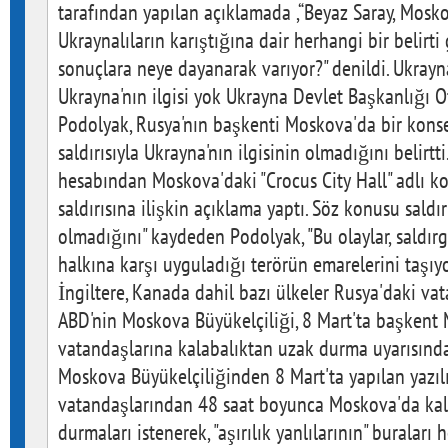
tarafından yapılan açıklamada ,“Beyaz Saray, Moskov
Ukraynalıların karıştığına dair herhangi bir belirti
sonuçlara neye dayanarak varıyor?" denildi. Ukrayn
Ukrayna'nın ilgisi yok Ukrayna Devlet Başkanlığı O
Podolyak, Rusya'nın başkenti Moskova'da bir konse
saldırısıyla Ukrayna'nın ilgisinin olmadığını belirtt
hesabından Moskova'daki "Crocus City Hall" adlı k
saldırısına ilişkin açıklama yaptı. Söz konusu saldırı
olmadığını" kaydeden Podolyak, "Bu olaylar, saldırg
halkına karşı uyguladığı terörün emarelerini taşıyor
İngiltere, Kanada dahil bazı ülkeler Rusya'daki va
ABD'nin Moskova Büyükelçiliği, 8 Mart'ta başkent
vatandaşlarına kalabalıktan uzak durma uyarısınd
Moskova Büyükelçiliğinden 8 Mart'ta yapılan yazıl
vatandaşlarından 48 saat boyunca Moskova'da kal
durmaları istenerek, "aşırılık yanlılarının" buralar