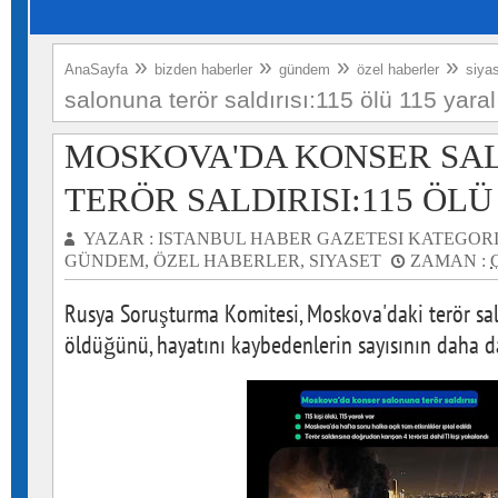
»
»
»
»
AnaSayfa
bizden haberler
gündem
özel haberler
siya
salonuna terör saldırısı:115 ölü 115 yaral
MOSKOVA'DA KONSER SA
TERÖR SALDIRISI:115 ÖLÜ
YAZAR :
ISTANBUL HABER GAZETESI
KATEGORI
GÜNDEM
,
ÖZEL HABERLER
,
SIYASET
ZAMAN :
Rusya Soruşturma Komitesi, Moskova'daki terör sal
öldüğünü, hayatını kaybedenlerin sayısının daha da