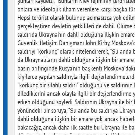
şunları kaydetti: "Bunların Kiev rejiminin teröristle
onlara ve ideolojik ilham verenlere karşı başka tü
Hepsi terörist olarak bulunup acımasızca yok edilm
gerçekleştiren devletin yetkilileri de dahil. Ölüm
saldırıda Ukrayna'nın dahli olduğuna ilişkin emare
Güvenlik İletişim Danışmanı John Kirby, Moskova'd
saldırıyı "korkunç" olarak nitelendirerek, "Şu anda 
da Ukraynalıların dahli olduğuna ilişkin bir emare y
basın brifinginde Rusya'nın başkenti Moskova'daki 
kişilerce yapılan saldırıyla ilgili değerlendirmeler
"korkunç bir silahlı saldırı" olduğunu ve saldırını
dilediklerini ancak olayla ilgili bir değerlendirme
erken olduğunu söyledi. Saldırının Ukrayna ile bir
yönündeki bir soruya, "Şu anda bu saldırıya Ukrayn
dahli olduğuna ilişkin bir emare yok, ancak haber
bakacağız, ancak daha ilk saatte bu Ukrayna ile bağ