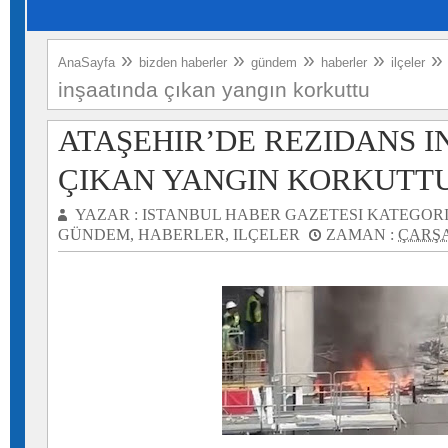
»
»
»
»
»
AnaSayfa
bizden haberler
gündem
haberler
ilçeler
inşaatında çıkan yangın korkuttu
ATAŞEHIR’DE REZIDANS I
ÇIKAN YANGIN KORKUTT
YAZAR :
ISTANBUL HABER GAZETESI
KATEGORI
GÜNDEM
,
HABERLER
,
ILÇELER
ZAMAN :
ÇARŞA