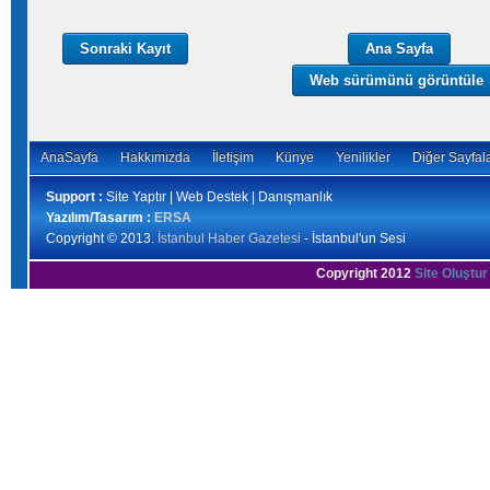
Sonraki Kayıt
Ana Sayfa
Web sürümünü görüntüle
AnaSayfa
Hakkımızda
İletişim
Künye
Yenilikler
Diğer Sayfal
Support :
Site Yaptır | Web Destek | Danışmanlık
Yazılım/Tasarım :
ERSA
Copyright © 2013.
İstanbul Haber Gazetesi
- İstanbul'un Sesi
Copyright 2012
Site Oluştur