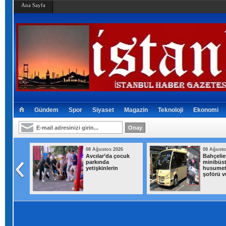
Ana Sayfa
Gündem
Spor
Siyaset
Magazin
Teknoloji
Ekonomi
026
08 Ağustos 2026
08 Ağusto
'Huzur
Avcılar’da çocuk
Bahçeliev
netimi
parkında
minibüst
yetişkinlerin
husumetl
şoförü v