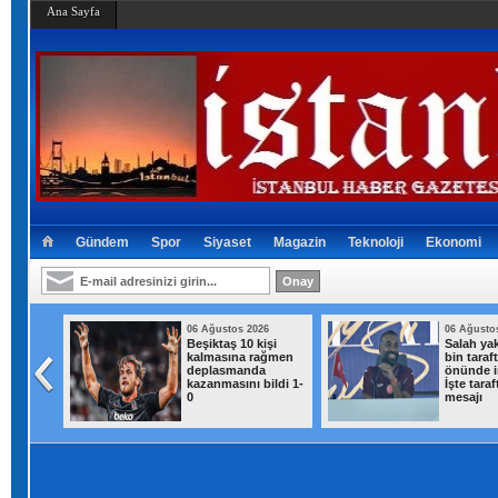
Ana Sayfa
Gündem
Spor
Siyaset
Magazin
Teknoloji
Ekonomi
026
06 Ağustos 2026
06 Ağusto
ısı
Beşiktaş 10 kişi
Salah yak
addelik
kalmasına rağmen
bin taraf
deplasmanda
önünde i
kazanmasını bildi 1-
İşte taraf
0
mesajı