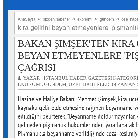
»
»
»
»
AnaSayfa
bizden haberler
ekonomi
gündem
özel habe
kira gelirini beyan etmeyenlere 'pişmanlık
BAKAN ŞIMŞEK'TEN KIRA 
BEYAN ETMEYENLERE 'PI
ÇAĞRISI
YAZAR :
ISTANBUL HABER GAZETESI
KATEGORI
EKONOMI
,
GÜNDEM
,
ÖZEL HABERLER
ZAMAN 
Hazine ve Maliye Bakanı Mehmet Şimşek, kira, ücre
kaynaklı gelir elde etmesine rağmen beyanname ve
edildiğini belirterek, "Beyanname doldurmayanlar, 
gelmeden pişmanlık hükümlerinden yararlanarak b
Pişmanlıkla beyanname verildiğinde ceza kesilmiyor