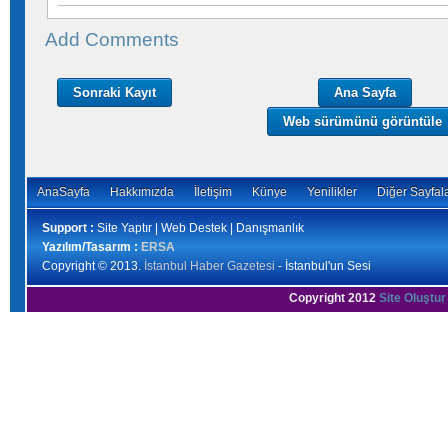
Add Comments
Sonraki Kayıt
Ana Sayfa
Web sürümünü görüntüle
AnaSayfa
Hakkımızda
İletişim
Künye
Yenilikler
Diğer Sayfal
Support :
Site Yaptır | Web Destek | Danışmanlık
Yazılım/Tasarım :
ERSA
Copyright © 2013.
İstanbul Haber Gazetesi
- İstanbul'un Sesi
Copyright 2012
Site Oluştur