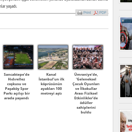
nlar yaşadı.
Print
PDF
Sancaktepe’de
Kanal
Ümraniye’de,
Hıdırellez
İstanbul’un ilk
’Geleneksel
coşkusu ve
köprüsünün
Çocuk Oyunları
Paşaköy Spor
ayakları 100
ve İlkokullar
Parkı açılışı bir
metreyi aştı
Arası Fiziksel
arada yaşandı
Etkinlikler’de
ödüller
sahiplerini
buldu