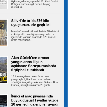
alevlere teslim oldu
ilişkin açıklama yapan MHP Lideri Devlet
Bahçeli, süreçle ilgili neden ihtiyaç
Tuzla’da 2 katlı işçi konteynerinde çıkan yangın
duyulduğu ...
ekiplerin müdahalesiyle...
Silivri’de tır’da 376 kilo
uyuşturucu ele geçirildi
İBB’den Kızılay’a meydanda yer
çıkmadı, Bahçelievler Belediyesi yer tahsis
İstanbul’da narkotik ekiplerinin Silivri’de bir
etti
çekiciye düzenlediği operasyonda, tır
İstanbul’un en yoğun yaya trafiğine ve toplu
içerisinde yapılan aramada 376 kilo 50
taşıma aktarma noktalarına sahip...
gram marihuana...
Bayrampaşa’da kamyonun
Akın Gürlek'ten orman
çarptığı yaşlı adam hayatını kaybetti
yangınlarına ilişkin
Bayrampaşa'da yolun karşısına geçmeye
açıklama: Soruşturmalarda
çalışan yaşlı adama kamyon çarptı. Yaşlı...
6 şüpheli tutuklandı
16 ilde meydana gelen 44 orman
yangınıyla ilgili adli soruşturmaların
sürdüğünü açıklayan Adalet Bakanı Akın
Bayrampaşa’nın geleceği ada
Gürlek, soruşturmalarda 29 şüph...
bazlı dönüşümle şekilleniyor
Bayrampaşa Belediyesi, ilçenin geleceğini
güvenli, planlı ve yaşanabilir bir...
İkinci el araç piyasasında
büyük düşüş! Fiyatlar yüzde
20 geriledi, galericiler uyardı