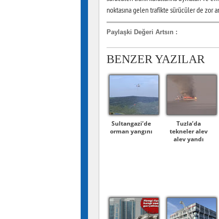
noktasına gelen trafikte sürücüler de zor a
Paylaşki Değeri Artsın
:
BENZER YAZILAR
Sultangazi’de
Tuzla’da
orman yangını
tekneler alev
alev yandı