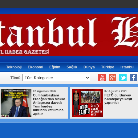
Teknoloji
Ekonomi
Eğitim
Sağlık
Dünya
Türkiye
İstanbul
Tümü:
07 Ağustos 2026
07 Ağustos 2026
Cumhurbaşkanı
FETÖ'cü Burkay
Erdoğan'dan Mekke
Karatepe'ye keşif
Anlaşması daveti:
yaptırıldı
Tüm kardeş
ülkelerin katılımına
açıktır