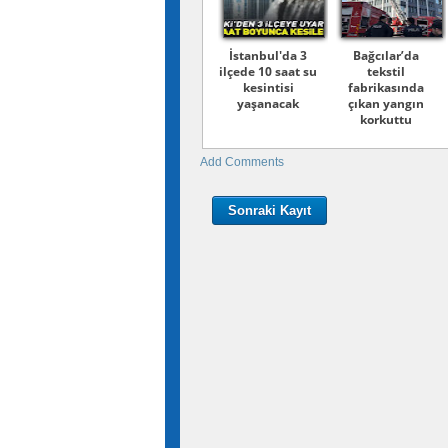
İstanbul'da 3
Bağcılar’da
ilçede 10 saat su
tekstil
kesintisi
fabrikasında
yaşanacak
çıkan yangın
korkuttu
Add Comments
Sonraki Kayıt