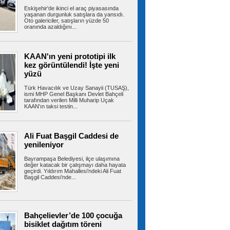
Eskişehir'de ikinci el araç piyasasında
Ümraniye’de 3 katlı binanın
yaşanan durgunluk satışlara da yansıdı.
balkonu çöktü: 2 araç hasar gördü
Oto galericiler, satışların yüzde 50
oranında azaldığını...
Ümraniye’de 3 katlı binanın 2’nci kat
balkonunda çökme meydana geldi. Olayda...
KAAN'ın yeni prototipi ilk
kez görüntülendi! İşte yeni
yüzü
Ümraniye’de otluk alanda
korkutan yangın: Mikser hortumuyla
müdahale edildi
Türk Havacılık ve Uzay Sanayii (TUSAŞ),
ismi MHP Genel Başkanı Devlet Bahçeli
Ümraniye TEM Otoyolu kenarındaki otluk
tarafından verilen Milli Muharip Uçak
alanda yangın meydana geldi. Yangın...
KAAN'ın taksi testin...
Ali Fuat Başgil Caddesi de
Türkiye, Suudi Arabistan ve
yenileniyor
Pakistan üçlü savunma anlaşması imzaladı
Cumhurbaşkanı Erdoğan, çalışma ziyareti
Bayrampaşa Belediyesi, ilçe ulaşımına
kapsamında gittiği Suudi Arabistan'da...
değer katacak bir çalışmayı daha hayata
geçirdi. Yıldırım Mahallesi’ndeki Ali Fuat
Başgil Caddesi’nde...
Kartal’da park halindeki minibüs
alev alev yandı
Bahçelievler’de 100 çocuğa
KARTAL’da park halindeki minibüste henüz
bilinmeyen bir nedenle yangın çıktı....
bisiklet dağıtım töreni