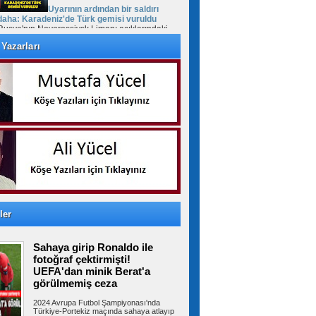
Uyarının ardından bir saldırı
daha: Karadeniz'de Türk gemisi vuruldu
Rusya'nın Novorossiysk Limanı açıklarındaki
Türk bayraklı "MV Güllük" kuru yük...
Yazarları
Cumhurbaşkanı Erdoğan'dan
Mekke Anlaşması daveti: Tüm kardeş
ülkelerin katılımına açıktır
Cumhurbaşkanı Recep Tayyip Erdoğan, Mekke
Ortak Savunma Anlaşması hakkında,...
FETÖ'cü Burkay Karatepe'ye
keşif yaptırıldı
10 yıl sonra Afyonkarahisar’da yakalanan
ler
FETÖ'cü Burkay Karatepe'nin ifadesi...
Sahaya girip Ronaldo ile
fotoğraf çektirmişti!
Suriye Türkmenlerinden Devlet
UEFA'dan minik Berat'a
Bahçeli'ye ziyaret: Suriye ordusunda yeniden
görülmemiş ceza
yapılanma gündemi
Suriye Türkmenlerinden bir heyet, Devlet
2024 Avrupa Futbol Şampiyonası'nda
Bahçeli'yi ziyaret etti. Ziyaretin...
Türkiye-Portekiz maçında sahaya atlayıp