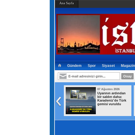
Ana Sayfa
Gündem
Spor
Siyaset
Magazin
07 Ağustos 2026
07 Ağustos 2026
Bakan Murat Kurum
Uyarının ardından
müjdeyi verdi:
bir saldırı daha:
Hatay'da 8 bin 500
Karadeniz'de Türk
konutun teslim
gemisi vuruldu
tarihi duyuruldu