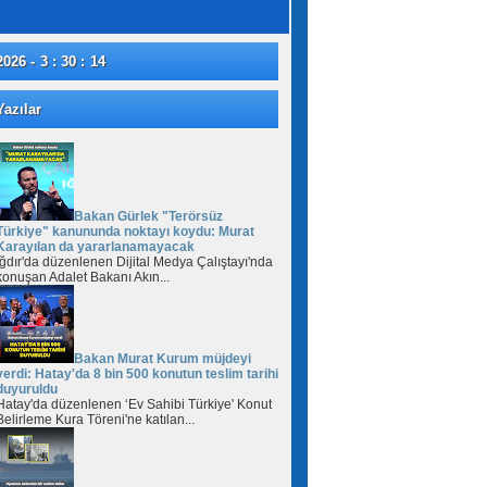
2026 - 3 : 30 : 14
azılar
Bakan Gürlek "Terörsüz
Türkiye" kanununda noktayı koydu: Murat
Karayılan da yararlanamayacak
Iğdır'da düzenlenen Dijital Medya Çalıştayı'nda
konuşan Adalet Bakanı Akın...
Bakan Murat Kurum müjdeyi
verdi: Hatay'da 8 bin 500 konutun teslim tarihi
duyuruldu
Hatay'da düzenlenen ‘Ev Sahibi Türkiye' Konut
Belirleme Kura Töreni'ne katılan...