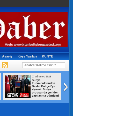
Asayiş
Köşe Yazıları
KÜNYE
07 Ağustos 2026
07 Ağustos 2026
Suriye
Gizli depodan
Türkmenlerinden
dikkat çeken
Devlet Bahçeli'ye
görüntüler! İran,
ziyaret: Suriye
savaş ganimetlerin
ordusunda yeniden
sergiledi
yapılanma gündemi