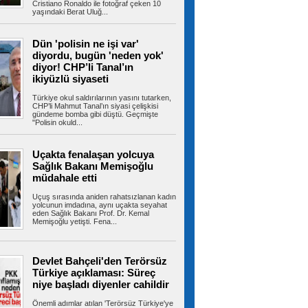
Cristiano Ronaldo ile fotoğraf çeken 10
yaşındaki Berat Uluğ...
Gizli depodan dikkat çeken
Dün 'polisin ne işi var'
görüntüler! İran, savaş ganimetlerini sergiledi
diyordu, bugün 'neden yok'
İran, savaş sırasında düşürdüğü ABD-İsrail'e ait
diyor! CHP’li Tanal’ın
uçak ve İHA'ların...
ikiyüzlü siyaseti
Türkiye okul saldırılarının yasını tutarken,
CHP’li Mahmut Tanal’ın siyasi çelişkisi
gündeme bomba gibi düştü. Geçmişte
Hür Ağbaba'nın para trafiği
"Polisin okuld...
MASAK raporunda! Ağabey Veli Ağbaba'ya
gönderilen miktar dudak uçuklattı
İzmir Büyükşehir Belediyesi'ne yönelik ikinci
Uçakta fenalaşan yolcuya
dalga operasyonda tutuklanan...
Sağlık Bakanı Memişoğlu
müdahale etti
Uçuş sırasında aniden rahatsızlanan kadın
yolcunun imdadına, aynı uçakta seyahat
İstanbul’da sıcak hava ve nem
eden Sağlık Bakanı Prof. Dr. Kemal
bunalttı: Kireçburnu Sahili Antalya plajlarını
Memişoğlu yetişti. Fena...
aratmadı
İstanbul’da etkisini sürdüren sıcak ve nemli
hava vatandaşları bunalttı....
Devlet Bahçeli'den Terörsüz
Türkiye açıklaması: Süreç
niye başladı diyenler cahildir
Tuzla’da 2 katlı işçi konteynerleri
Önemli adımlar atılan 'Terörsüz Türkiye'ye