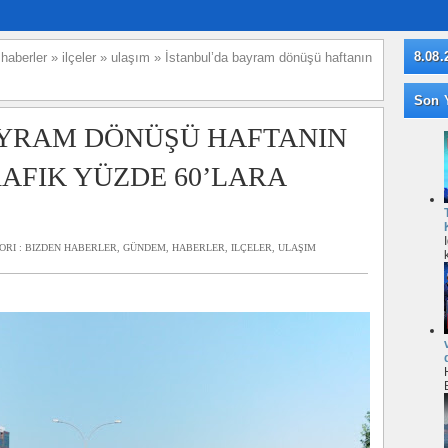
8.08.
»
haberler
»
ilçeler
»
ulaşım
»
İstanbul’da bayram dönüşü haftanın
Son Y
AYRAM DÖNÜŞÜ HAFTANIN
AFIK YÜZDE 60’LARA
ORI :
BIZDEN HABERLER
,
GÜNDEM
,
HABERLER
,
ILÇELER
,
ULAŞIM