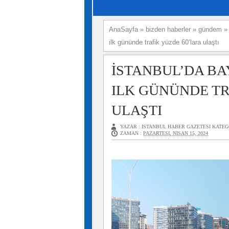
AnaSayfa
»
bizden haberler
»
gündem
ilk gününde trafik yüzde 60’lara ulaştı
İSTANBUL’DA B
ILK GÜNÜNDE TR
ULAŞTI
YAZAR :
ISTANBUL HABER GAZETESI
KATEG
ZAMAN :
PAZARTESI, NISAN 15, 2024