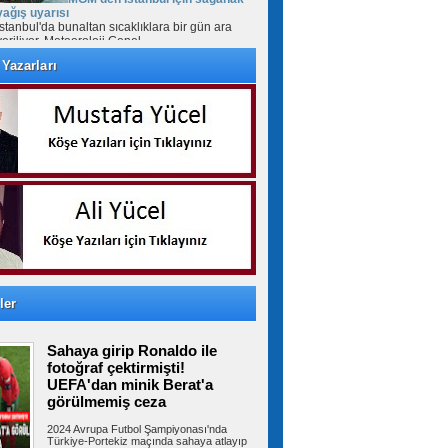
yağış uyarısı
İstanbul'da bunaltan sıcaklıklara bir gün ara
veriliyor. Meteoroloji Genel...
Yazarları
Sakarya kıyılarında hareketli
dakikalar: Denizde gizemli İHA bulundu
Sakarya’da cankurtaranlar, kıyıdan 500 metre
açıkta sahipsiz bir İHA tespit...
Devlet Bahçeli 20 bin kişinin
katıldığı düğünde nikah şahidi oldu
MHP Ankara İl Başkanı Alparslan Doğan’ın oğlu
Enes Doğan ile Zehra Çelik,...
ler
Sahaya girip Ronaldo ile
Fantezi Lig'i kuruluyor: Ödülü de
bomba
fotoğraf çektirmişti!
Türkiye Futbol Federasyonu, herkesin
UEFA'dan minik Berat'a
katılabileceği "Fantezi Lig" projesini...
görülmemiş ceza
2024 Avrupa Futbol Şampiyonası'nda
Türkiye-Portekiz maçında sahaya atlayıp