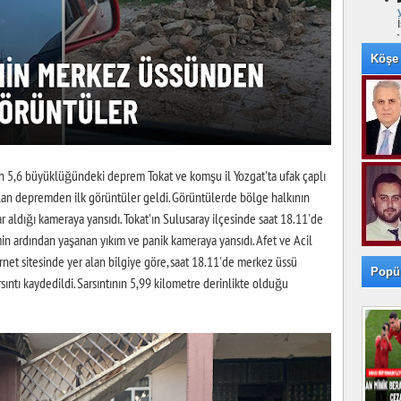
Köşe 
n 5,6 büyüklüğündeki deprem Tokat ve komşu il Yozgat'ta ufak çaplı
an depremden ilk görüntüler geldi. Görüntülerde bölge halkının
r aldığı kameraya yansıdı. Tokat'ın Sulusaray ilçesinde saat 18.11'de
ardından yaşanan yıkım ve panik kameraya yansıdı. Afet ve Acil
et sitesinde yer alan bilgiye göre, saat 18.11'de merkez üssü
Popü
ıntı kaydedildi. Sarsıntının 5,99 kilometre derinlikte olduğu