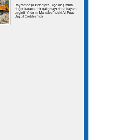
Bayrampaşa Belediyesi, ilçe ulaşımına
değer katacak bir çalışmayı daha hayata
geçirdi. Yıldırım Mahallesi’ndeki Ali Fuat
Uyarının ardından bir saldırı
Başgil Caddesi’nde...
daha: Karadeniz'de Türk gemisi vuruldu
Rusya'nın Novorossiysk Limanı açıklarındaki
Türk bayraklı "MV Güllük" kuru yük...
Cumhurbaşkanı Erdoğan'dan
Mekke Anlaşması daveti: Tüm kardeş
ülkelerin katılımına açıktır
Cumhurbaşkanı Recep Tayyip Erdoğan, Mekke
Ortak Savunma Anlaşması hakkında,...
FETÖ'cü Burkay Karatepe'ye
keşif yaptırıldı
10 yıl sonra Afyonkarahisar’da yakalanan
FETÖ'cü Burkay Karatepe'nin ifadesi...
Suriye Türkmenlerinden Devlet
Bahçeli'ye ziyaret: Suriye ordusunda yeniden
yapılanma gündemi