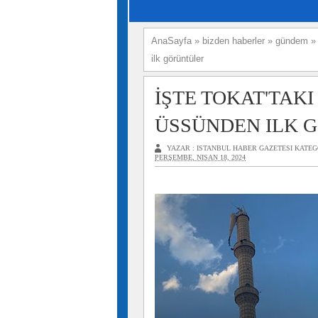
AnaSayfa
»
bizden haberler
»
gündem
ilk görüntüler
İŞTE TOKAT'TAKI
ÜSSÜNDEN ILK 
YAZAR :
ISTANBUL HABER GAZETESI
KATEG
PERŞEMBE, NISAN 18, 2024