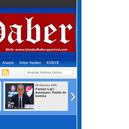
Asayiş
Köşe Yazıları
KÜNYE
08 Ağustos 2026
08 Ağustos 2026
Terörsüz Türkiye
Kartal’da
yasa teklifi, Meclis
kontrolden çıkan
Adalet
otomobil araçlara
Komisyonu'nda
çarpıp takla attı
kabul edildi