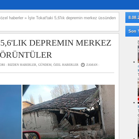
8.08.
»
özel haberler
»
İşte Tokat'taki 5,6'lık depremin merkez üssünden
Son Y
 5,6'LIK DEPREMIN MERKEZ
GÖRÜNTÜLER
ORI :
BIZDEN HABERLER
,
GÜNDEM
,
ÖZEL HABERLER
ZAMAN :