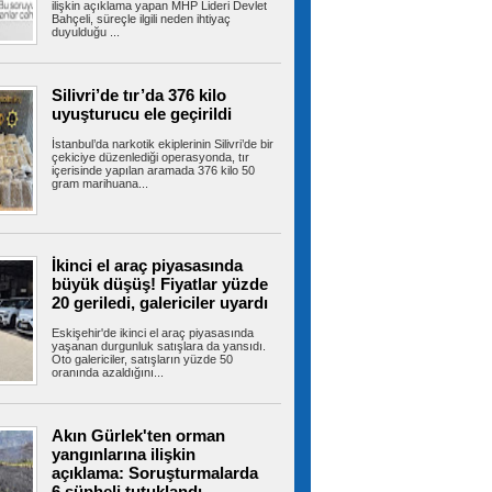
ilişkin açıklama yapan MHP Lideri Devlet
Bahçeli, süreçle ilgili neden ihtiyaç
duyulduğu ...
Büyükçekmece’de denizde bir
kişi kayboldu iddiasıyla başlatılan arama
3’üncü gününde de devam etti
Silivri’de tır’da 376 kilo
İstanbul Büyükçekmece’de denizde bir kişinin
uyuşturucu ele geçirildi
kaybolduğu iddiası üzerine...
İstanbul’da narkotik ekiplerinin Silivri’de bir
çekiciye düzenlediği operasyonda, tır
içerisinde yapılan aramada 376 kilo 50
gram marihuana...
Sultangazi’de 10 araç birbirine
girdi: Trafik yoğunluğu havadan görüntülendi
TEM Otoyolu Sultangazi mevkiinde panelvan
araçtan kopan parça 10 aracın...
İkinci el araç piyasasında
büyük düşüş! Fiyatlar yüzde
20 geriledi, galericiler uyardı
Sancaktepe’de uyuşturucu
Eskişehir'de ikinci el araç piyasasında
operasyonu: 191,70 gram uyuşturucu ele
yaşanan durgunluk satışlara da yansıdı.
Oto galericiler, satışların yüzde 50
geçirildi
oranında azaldığını...
İstanbul Sancaktepe’de uyuşturucu madde
ticareti yapıldığı belirlenen adrese...
Akın Gürlek'ten orman
yangınlarına ilişkin
açıklama: Soruşturmalarda
Sosyal medyada trafik
magandalığını özendirdi, ehliyetinden oldu: 72
6 şüpheli tutuklandı