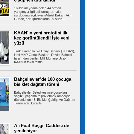
bin lira ceza
İstanbul Başakşehir’de aracıyla akrobatik
16 ilde meydana gelen 44 orman
hareketler yaparak trafik...
yangınıyla ilgili adli soruşturmaların
sürdüğünü açıklayan Adalet Bakanı Akın
Gürlek, soruşturmalarda 29 şüph...
KAAN'ın yeni prototipi ilk
Adadan, adaya denizin içinden
kez görüntülendi! İşte yeni
yürüyerek geçiyorlar
yüzü
Balıkesir’in Ayvalık ilçesinde bulunan Cunda
Adası ile Maden Adası arasındaki...
Türk Havacılık ve Uzay Sanayii (TUSAŞ),
ismi MHP Genel Başkanı Devlet Bahçeli
tarafından verilen Milli Muharip Uçak
KAAN'ın taksi testin...
Bakan Gürlek "Terörsüz
Türkiye" kanununda noktayı koydu: Murat
Karayılan da yararlanamayacak
Bahçelievler’de 100 çocuğa
Iğdır'da düzenlenen Dijital Medya Çalıştayı'nda
bisiklet dağıtım töreni
konuşan Adalet Bakanı Akın...
Bahçelievler Belediyesince çocukları
sağlıklı yaşama teşvik etmek amacıyla
düzenlenen 43. Bisiklet Çekilişi ve Dağıtım
Töreni’nde, kura ile...
Bakan Murat Kurum müjdeyi
verdi: Hatay'da 8 bin 500 konutun teslim tarihi
duyuruldu
Hatay'da düzenlenen ‘Ev Sahibi Türkiye' Konut
Ali Fuat Başgil Caddesi de
Belirleme Kura Töreni'ne katılan...
yenileniyor