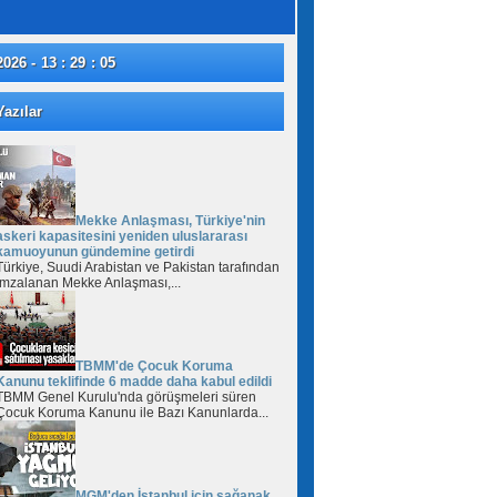
2026 - 13 : 29 : 07
azılar
Mekke Anlaşması, Türkiye'nin
askeri kapasitesini yeniden uluslararası
kamuoyunun gündemine getirdi
Türkiye, Suudi Arabistan ve Pakistan tarafından
imzalanan Mekke Anlaşması,...
TBMM'de Çocuk Koruma
Kanunu teklifinde 6 madde daha kabul edildi
TBMM Genel Kurulu'nda görüşmeleri süren
Çocuk Koruma Kanunu ile Bazı Kanunlarda...
MGM'den İstanbul için sağanak