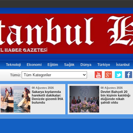
Teknoloji
Ekonomi
Eğitim
Sağlık
Dünya
Türkiye
İstanbul
Tümü:
Ağustos 2026
08 Ağustos 2026
let Bahçeli 20
Fantezi Lig'i
 kişinin katıldığı
kuruluyor: Ödülü de
ünde nikah
bomba
idi oldu