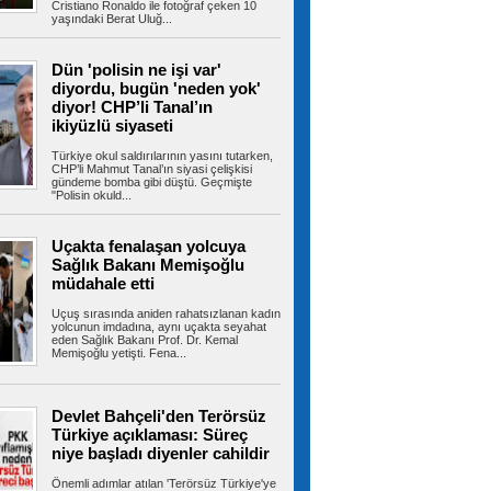
Cristiano Ronaldo ile fotoğraf çeken 10
yaşındaki Berat Uluğ...
Terörsüz Türkiye yasa teklifi,
Meclis Adalet Komisyonu'nda kabul edildi
Terörsüz Türkiye sürecinin hukuki altyapısını
oluşturmak amacıyla hazırlanan...
Dün 'polisin ne işi var'
diyordu, bugün 'neden yok'
diyor! CHP’li Tanal’ın
ikiyüzlü siyaseti
Kartal’da kontrolden çıkan
Türkiye okul saldırılarının yasını tutarken,
otomobil araçlara çarpıp takla attı
CHP’li Mahmut Tanal’ın siyasi çelişkisi
Kartal’da yokuş aşağı süratli şekilde inen
gündeme bomba gibi düştü. Geçmişte
otomobil, park halindeki 3 araca...
"Polisin okuld...
Uçakta fenalaşan yolcuya
Sağlık Bakanı Memişoğlu
Çekmeköy’de istinat duvarı
müdahale etti
yıkılan inşaatın yanındaki 5 katlı bina
boşaltıldı
Uçuş sırasında aniden rahatsızlanan kadın
Çekmeköy’de bir inşaatın istinat duvarı çöktü.
yolcunun imdadına, aynı uçakta seyahat
Ekipler, bitişikteki 5 katlı...
eden Sağlık Bakanı Prof. Dr. Kemal
Memişoğlu yetişti. Fena...
Devlet Bahçeli'den Terörsüz
Esenyurt Belediyesi 1071
Türkiye açıklaması: Süreç
çocuğun sünnet işlemini gerçekleştirdi
Esenyurt Belediyesi, sünnet olacak 1071
niye başladı diyenler cahildir
çocuğun sünnet işlemini...
Önemli adımlar atılan 'Terörsüz Türkiye'ye