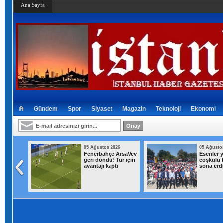
Ana Sayfa
Gündem
Spor
Siyaset
Magazin
Teknoloji
Ekonomi
026
05 Ağustos 2026
05 Ağusto
eklifte
Fenerbahçe ArsaVev
Esenler y
! Örgüt
geri döndü! Tur için
coşkulu b
ne kapı
avantajı kaptı
sona erd