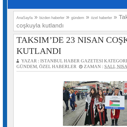
»
»
»
»
Ta
AnaSayfa
bizden haberler
gündem
özel haberler
coşkuyla kutlandı
TAKSIM’DE 23 NISAN CO
KUTLANDI
YAZAR :
ISTANBUL HABER GAZETESI
KATEGORI
GÜNDEM
,
ÖZEL HABERLER
ZAMAN :
SALI, NISA