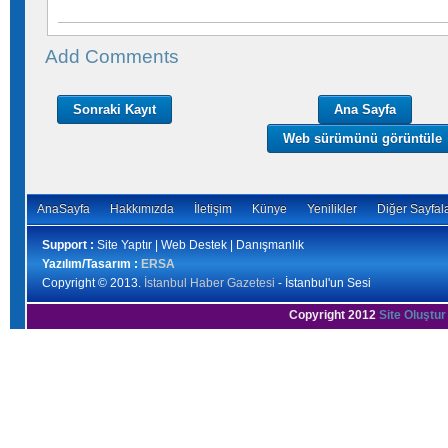
Add Comments
Sonraki Kayıt
Ana Sayfa
Web sürümünü görüntüle
AnaSayfa
Hakkımızda
İletişim
Künye
Yenilikler
Diğer Sayfal
Support :
Site Yaptır | Web Destek | Danışmanlık
Yazılım/Tasarım :
ERSA
Copyright © 2013.
İstanbul Haber Gazetesi
- İstanbul'un Sesi
Copyright 2012
Site Oluştur