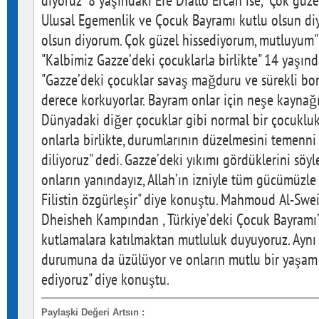
diyoruz" 8 yaşındaki Efe Diallo Ercan ise, "Çok güz
Ulusal Egemenlik ve Çocuk Bayramı kutlu olsun diy
olsun diyorum. Çok güzel hissediyorum, mutluyum" i
"Kalbimiz Gazze’deki çocuklarla birlikte" 14 yaşınd
"Gazze’deki çocuklar savaş mağduru ve sürekli b
derece korkuyorlar. Bayram onlar için neşe kaynağı
Dünyadaki diğer çocuklar gibi normal bir çocukluk
onlarla birlikte, durumlarının düzelmesini temenni
diliyoruz" dedi. Gazze’deki yıkımı gördüklerini söyle
onların yanındayız, Allah’ın izniyle tüm gücümüzl
Filistin özgürleşir" diye konuştu. Mahmoud Al-Sweit
Dheisheh Kampından , Türkiye’deki Çocuk Bayramı’
kutlamalara katılmaktan mutluluk duyuyoruz. Aynı
durumuna da üzülüyor ve onların mutlu bir yaşam
ediyoruz" diye konuştu.
Paylaşki Değeri Artsın
: