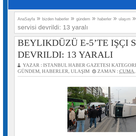
»
»
»
»
AnaSayfa
bizden haberler
gündem
haberler
ulaşım
servisi devrildi: 13 yaralı
BEYLIKDÜZÜ E-5’TE IŞÇI S
DEVRILDI: 13 YARALI
YAZAR :
ISTANBUL HABER GAZETESI
KATEGORI
GÜNDEM
,
HABERLER
,
ULAŞIM
ZAMAN :
CUMA, 