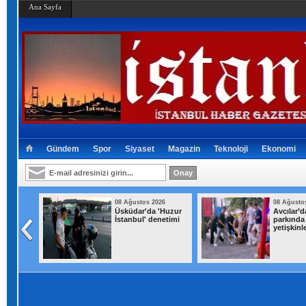
Ana Sayfa
Gündem
Spor
Siyaset
Magazin
Teknoloji
Ekonomi
026
08 Ağustos 2026
08 Ağusto
Üsküdar'da 'Huzur
Avcılar’
çıkan
İstanbul' denetimi
parkında
açlara
yetişkinl
attı