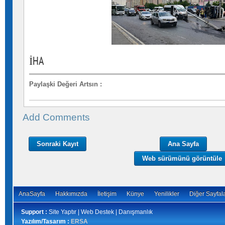
İHA
Paylaşki Değeri Artsın
:
Add Comments
Sonraki Kayıt
Ana Sayfa
Web sürümünü görüntüle
AnaSayfa
Hakkımızda
İletişim
Künye
Yenilikler
Diğer Sayfal
Support :
Site Yaptır | Web Destek | Danışmanlık
Yazılım/Tasarım :
ERSA