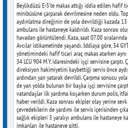
Beylikdüzü E-5’te makas attığı iddia edilen hafif tica
minibüsüne çarparak devrilmesine neden oldu. Top
aydınlatma direğinin de yola devrildiği kazada 13 k
ambulans ile hastaneye kaldırıldı. Kaza sonrası oluş
havadan görüntülendi. Kaza, saat 07.00 sıralarınd
Avcılar istikametinde yaşandı. İddiaya göre, 34 GYT
yönetimindeki hafif ticari araç makas atarken aynı 
34 LCU 904 M.Y. idaresindeki işçi servisine çarptı. 
direksiyon hakimiyetini kaybettiği servis önce aydı
ardından yan yatarak devrildi. Çarpma sonucu yola
de yan yolda bulunan bir başka işçi servisine çarp
vatandaşlar ilk yardıma koşarken durum polis, itfai
haber verildi. Kaza sonrası ekipler olay yerine sevk 
çevredekilerin de yardımı ile servis içerisinden çıka
sağlık ekipleri 3 yaralıyı ambulans ile hastaneye ka
imkanları ile hastaneye gitti.