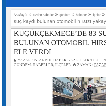
»
»
»
»
AnaSayfa
bizden haberler
gündem
haberler
ilçeler
suç kaydı bulunan otomobil hırsızı yakayı
KÜÇÜKÇEKMECE’DE 83 SU
BULUNAN OTOMOBIL HIRS
ELE VERDI
YAZAR :
ISTANBUL HABER GAZETESI
KATEGORI
GÜNDEM
,
HABERLER
,
ILÇELER
ZAMAN :
PAZAR,