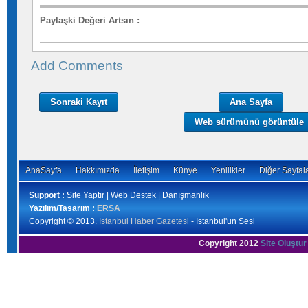
Paylaşki Değeri Artsın
:
Add Comments
Sonraki Kayıt
Ana Sayfa
Web sürümünü görüntüle
AnaSayfa
Hakkımızda
İletişim
Künye
Yenilikler
Diğer Sayfal
Support :
Site Yaptır | Web Destek | Danışmanlık
Yazılım/Tasarım :
ERSA
Copyright © 2013.
İstanbul Haber Gazetesi
- İstanbul'un Sesi
Copyright 2012
Site Oluştur