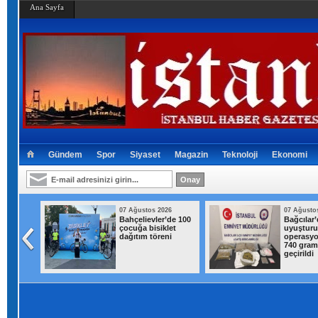
Ana Sayfa
Gündem
Spor
Siyaset
Magazin
Teknoloji
Ekonomi
026
07 Ağustos 2026
07 Ağusto
den
Bahçelievler’de 100
Bağcılar’
 İstanbul
çocuğa bisiklet
uyuştur
 gök
dağıtım töreni
operasyo
ağanak
740 gram 
geçirildi