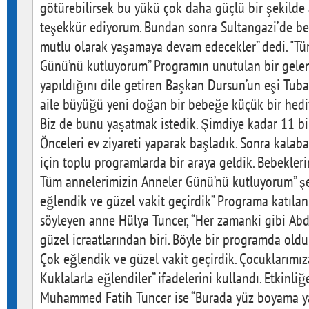
götürebilirsek bu yükü çok daha güçlü bir şekilde
teşekkür ediyorum. Bundan sonra Sultangazi’de be
mutlu olarak yaşamaya devam edecekler” dedi. "Tü
Günü’nü kutluyorum” Programın unutulan bir gele
yapıldığını dile getiren Başkan Dursun’un eşi Tuba
aile büyüğü yeni doğan bir bebeğe küçük bir hediye
Biz de bunu yaşatmak istedik. Şimdiye kadar 11 bi
Önceleri ev ziyareti yaparak başladık. Sonra kalab
için toplu programlarda bir araya geldik. Bebekleri
Tüm annelerimizin Anneler Günü’nü kutluyorum” şe
eğlendik ve güzel vakit geçirdik” Programa katılan
söyleyen anne Hülya Tuncer, “Her zamanki gibi A
güzel icraatlarından biri. Böyle bir programda ol
Çok eğlendik ve güzel vakit geçirdik. Çocuklarımız
Kuklalarla eğlendiler” ifadelerini kullandı. Etkinliğ
Muhammed Fatih Tuncer ise “Burada yüz boyama ya