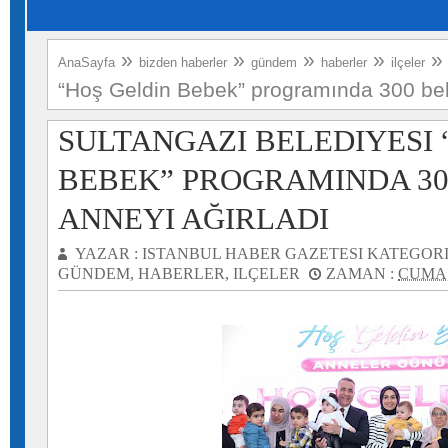
»
»
»
»
AnaSayfa
bizden haberler
gündem
haberler
ilçeler
“Hoş Geldin Bebek” programında 300 beb
SULTANGAZI BELEDIYESI 
BEBEK” PROGRAMINDA 30
ANNEYI AĞIRLADI
YAZAR :
ISTANBUL HABER GAZETESI
KATEGORI
GÜNDEM
,
HABERLER
,
ILÇELER
ZAMAN :
CUMA,