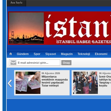
Ana Sayfa
Gündem
Spor
Siyaset
Magazin
Teknoloji
Ekonomi
026
06 Ağustos 2026
06 Ağusto
nbul'un
Milyonlarca
İzmir Oto
uanlı 20
emeklinin maaşında
tahliye ka
oldu
kesinti yapılacak!
Yargıtay
Tutar netleşti
koydu