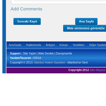
Add Comments
Sonraki Kayıt
Ana Sayfa
Web sürümünü görüntüle
AnaSayfa
Hakkımızda
İletişim
Künye
Yenilikler
Diğer Sayfal
Support :
Site Yaptır | Web Destek | Danışmanlık
Yazılım/Tasarım :
ERSA
Copyright © 2013.
İstanbul Haber Gazetesi
- İstanbul'un Sesi
Copyright 2012
Site Oluştur