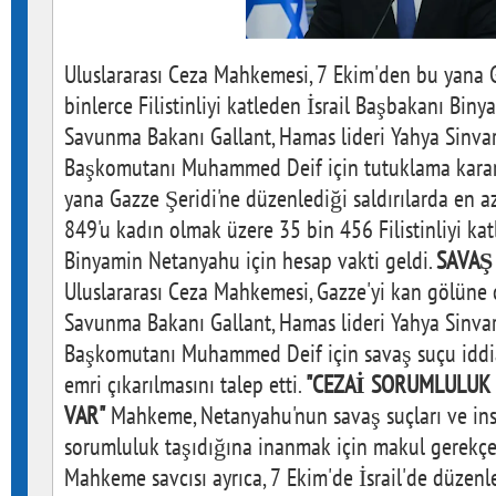
Uluslararası Ceza Mahkemesi, 7 Ekim'den bu yana G
binlerce Filistinliyi katleden İsrail Başbakanı Biny
Savunma Bakanı Gallant, Hamas lideri Yahya Sinva
Başkomutanı Muhammed Deif için tutuklama kararı
yana Gazze Şeridi'ne düzenlediği saldırılarda en a
849'u kadın olmak üzere 35 bin 456 Filistinliyi ka
Binyamin Netanyahu için hesap vakti geldi.
SAVAŞ
Uluslararası Ceza Mahkemesi, Gazze'yi kan gölüne ç
Savunma Bakanı Gallant, Hamas lideri Yahya Sinva
Başkomutanı Muhammed Deif için savaş suçu iddia
emri çıkarılmasını talep etti.
"CEZAİ SORUMLULUK
VAR"
Mahkeme, Netanyahu'nun savaş suçları ve insa
sorumluluk taşıdığına inanmak için makul gerekçel
Mahkeme savcısı ayrıca, 7 Ekim'de İsrail'de düzenle