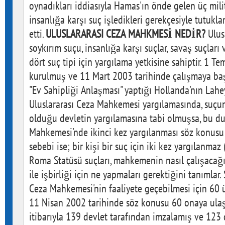
oynadıkları iddiasıyla Hamas'ın önde gelen üç mil
insanlığa karşı suç işledikleri gerekçesiyle tutukl
etti.
ULUSLARARASI CEZA MAHKMESİ NEDİR?
Ulus
soykırım suçu, insanlığa karşı suçlar, savaş suçları
dört suç tipi için yargılama yetkisine sahiptir. 1 
kurulmuş ve 11 Mart 2003 tarihinde çalışmaya baş
"Ev Sahipliği Anlaşması" yaptığı Hollanda'nın Lah
Uluslararası Ceza Mahkemesi yargılamasında, suçu
olduğu devletin yargılamasına tabi olmuşsa, bu d
Mahkemesi'nde ikinci kez yargılanması söz konusu
sebebi ise; bir kişi bir suç için iki kez yargılanmaz 
Roma Statüsü suçları, mahkemenin nasıl çalışacağ
ile işbirliği için ne yapmaları gerektiğini tanımlar.
Ceza Mahkemesi'nin faaliyete geçebilmesi için 60 
11 Nisan 2002 tarihinde söz konusu 60 onaya ulaşı
itibarıyla 139 devlet tarafından imzalamış ve 123 