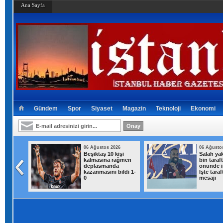
Ana Sayfa
Gündem
Spor
Siyaset
Magazin
Teknoloji
Ekonomi
026
06 Ağustos 2026
06 Ağusto
ısı
Beşiktaş 10 kişi
Salah yak
addelik
kalmasına rağmen
bin taraf
deplasmanda
önünde i
kazanmasını bildi 1-
İşte taraf
0
mesajı