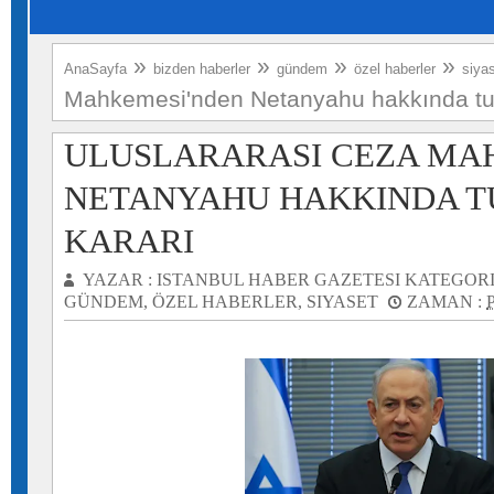
»
»
»
»
AnaSayfa
bizden haberler
gündem
özel haberler
siya
Mahkemesi'nden Netanyahu hakkında tu
ULUSLARARASI CEZA MA
NETANYAHU HAKKINDA 
KARARI
YAZAR :
ISTANBUL HABER GAZETESI
KATEGORI
GÜNDEM
,
ÖZEL HABERLER
,
SIYASET
ZAMAN :