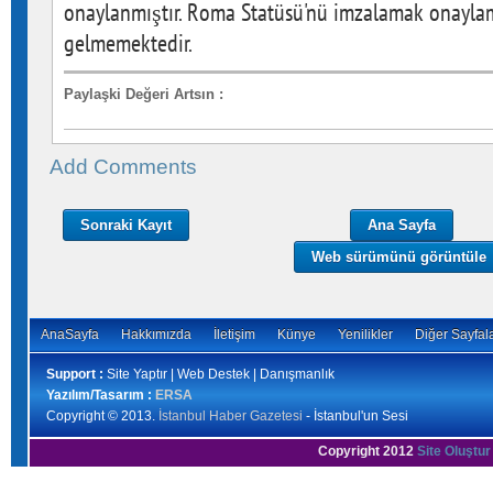
onaylanmıştır. Roma Statüsü'nü imzalamak onayl
gelmemektedir.
Paylaşki Değeri Artsın
:
Add Comments
Sonraki Kayıt
Ana Sayfa
Web sürümünü görüntüle
AnaSayfa
Hakkımızda
İletişim
Künye
Yenilikler
Diğer Sayfal
Support :
Site Yaptır | Web Destek | Danışmanlık
Yazılım/Tasarım :
ERSA
Copyright © 2013.
İstanbul Haber Gazetesi
- İstanbul'un Sesi
Copyright 2012
Site Oluştur