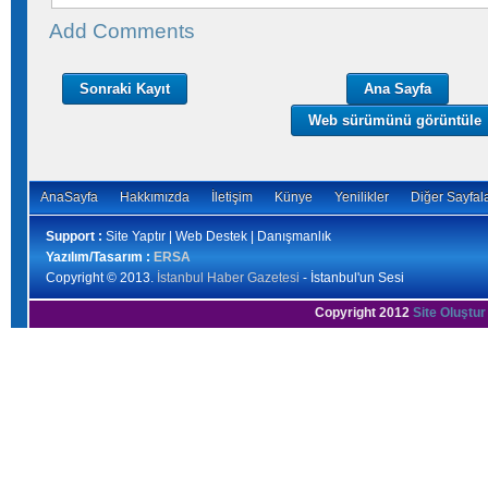
Add Comments
Sonraki Kayıt
Ana Sayfa
Web sürümünü görüntüle
AnaSayfa
Hakkımızda
İletişim
Künye
Yenilikler
Diğer Sayfal
Support :
Site Yaptır | Web Destek | Danışmanlık
Yazılım/Tasarım :
ERSA
Copyright © 2013.
İstanbul Haber Gazetesi
- İstanbul'un Sesi
Copyright 2012
Site Oluştur