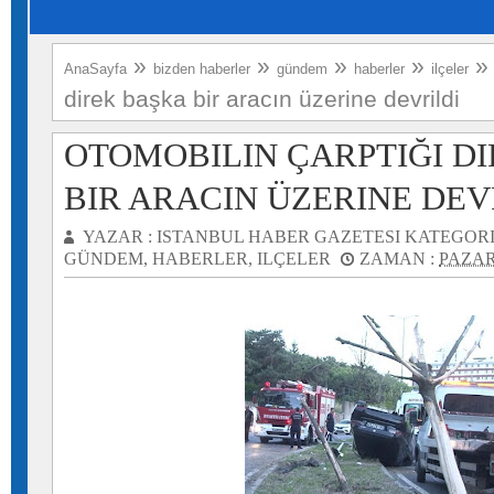
»
»
»
»
AnaSayfa
bizden haberler
gündem
haberler
ilçeler
direk başka bir aracın üzerine devrildi
OTOMOBILIN ÇARPTIĞI D
BIR ARACIN ÜZERINE DEV
YAZAR :
ISTANBUL HABER GAZETESI
KATEGORI
GÜNDEM
,
HABERLER
,
ILÇELER
ZAMAN :
PAZAR