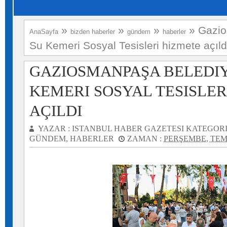
»
»
»
»
Gazio
AnaSayfa
bizden haberler
gündem
haberler
Su Kemeri Sosyal Tesisleri hizmete açıld
GAZIOSMANPAŞA BELEDIY
KEMERI SOSYAL TESISLER
AÇILDI
YAZAR :
ISTANBUL HABER GAZETESI
KATEGORI
GÜNDEM
,
HABERLER
ZAMAN :
PERŞEMBE, TEMM