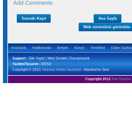
Add Comments
Sonraki Kayıt
Ana Sayfa
Web sürümünü görüntüle
AnaSayfa
Hakkımızda
İletişim
Künye
Yenilikler
Diğer Sayfal
Support :
Site Yaptır | Web Destek | Danışmanlık
Yazılım/Tasarım :
ERSA
Copyright © 2013.
İstanbul Haber Gazetesi
- İstanbul'un Sesi
Copyright 2012
Site Oluştur