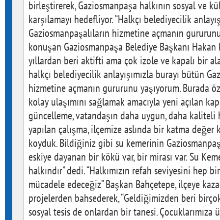
birleştirerek, Gaziosmanpaşa halkının sosyal ve kült
karşılamayı hedefliyor. “Halkçı belediyecilik anlay
Gaziosmanpaşalıların hizmetine açmanın gururunu 
konuşan Gaziosmanpaşa Belediye Başkanı Hakan B
yıllardan beri aktifti ama çok izole ve kapalı bir a
halkçı belediyecilik anlayışımızla burayı bütün Ga
hizmetine açmanın gururunu yaşıyorum. Burada öze
kolay ulaşımını sağlamak amacıyla yeni açılan kapı,
güncelleme, vatandaşın daha uygun, daha kaliteli 
yapılan çalışma, ilçemize aslında bir katma değer k
koyduk. Bildiğiniz gibi su kemerinin Gaziosmanpaş
eskiye dayanan bir kökü var, bir mirası var. Su Kemer
halkındır” dedi. “Halkımızın refah seviyesini hep bi
mücadele edeceğiz” Başkan Bahçetepe, ilçeye kaza
projelerden bahsederek, “Geldiğimizden beri birçok
sosyal tesis de onlardan bir tanesi. Çocuklarımıza 