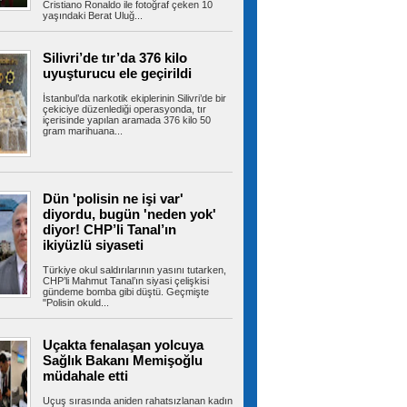
Cristiano Ronaldo ile fotoğraf çeken 10
yaşındaki Berat Uluğ...
Beşiktaş 10 kişi kalmasına
rağmen deplasmanda kazanmasını bildi 1-0
Beşiktaş, UEFA Avrupa Ligi 3. eleme turu ilk
Silivri’de tır’da 376 kilo
maçında Çekya ekibi Hradec...
uyuşturucu ele geçirildi
İstanbul’da narkotik ekiplerinin Silivri’de bir
çekiciye düzenlediği operasyonda, tır
içerisinde yapılan aramada 376 kilo 50
gram marihuana...
Salah yaklaşık 30 bin taraftarın
önünde imzayı attı! İşte taraftarlara mesajı
Trabzonspor yeni transferi Muhammed Salah,
Şenol Güneş Spor Kompleksi'ndeki...
Dün 'polisin ne işi var'
diyordu, bugün 'neden yok'
diyor! CHP’li Tanal’ın
Avcılar Belediye Başkanı Utku
ikiyüzlü siyaseti
Caner Çaykara hakkında tahliye kararı verildi
Mayıs 2025’te Aziz İhsan Aktaş davası
Türkiye okul saldırılarının yasını tutarken,
kapsamında tutuklanan Avcılar Belediye...
CHP’li Mahmut Tanal’ın siyasi çelişkisi
gündeme bomba gibi düştü. Geçmişte
"Polisin okuld...
Uçakta fenalaşan yolcuya
Arnavutköy’de üniversite
Sağlık Bakanı Memişoğlu
adaylarına tercih desteği
Arnavutköy Belediyesi ile ‘Önce Öğrenci’ iş
müdahale etti
birliğinde düzenlenen 2026...
Uçuş sırasında aniden rahatsızlanan kadın