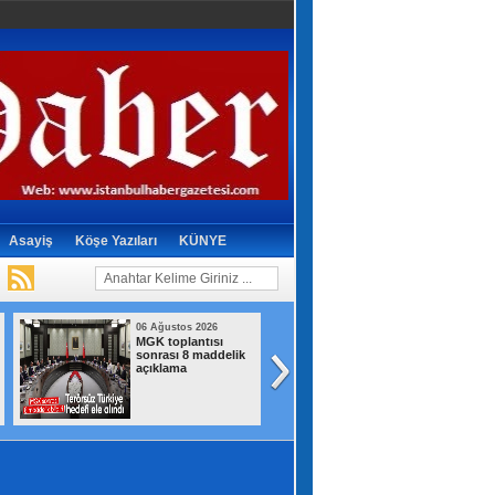
Asayiş
Köşe Yazıları
KÜNYE
06 Ağustos 2026
06 Ağustos 2026
MGK toplantısı
Beşiktaş 10 kişi
sonrası 8 maddelik
kalmasına rağme
açıklama
deplasmanda
kazanmasını bildi
0