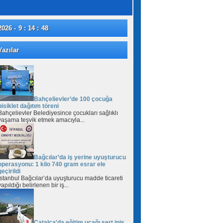
2026 - 9 : 14 : 49
azılar
Bahçelievler’de 100 çocuğa
bisiklet dağıtım töreni
Bahçelievler Belediyesince çocukları sağlıklı
yaşama teşvik etmek amacıyla...
Bağcılar’da iş yerine uyuşturucu
operasyonu: 1 kilo 740 gram esrar ele
geçirildi
İstanbul Bağcılar’da uyuşturucu madde ticareti
yapıldığı belirlenen bir iş...
Çatalca'da eğitim uçağı sert iniş