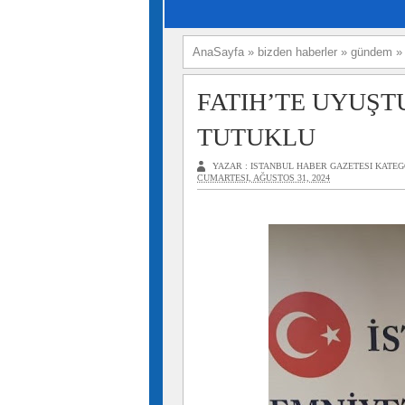
AnaSayfa
»
bizden haberler
»
gündem
FATIH’TE UYUŞT
TUTUKLU
YAZAR :
ISTANBUL HABER GAZETESI
KATEG
CUMARTESI, AĞUSTOS 31, 2024