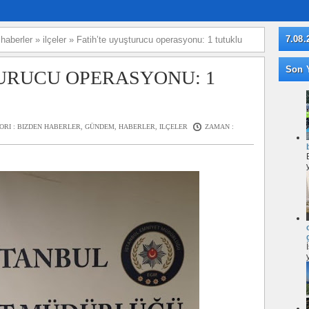
7.08.
»
haberler
»
ilçeler
»
Fatih’te uyuşturucu operasyonu: 1 tutuklu
Son Y
URUCU OPERASYONU: 1
ORI :
BIZDEN HABERLER
,
GÜNDEM
,
HABERLER
,
ILÇELER
ZAMAN :