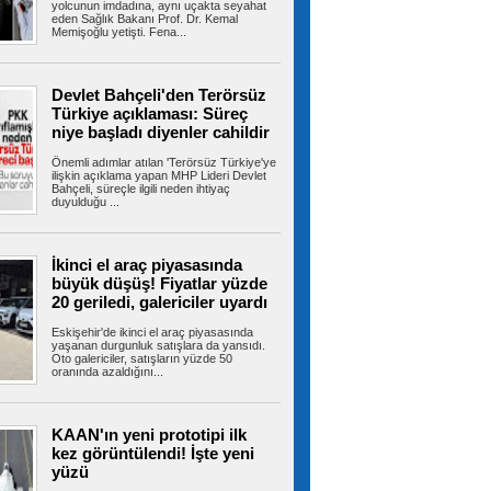
yolcunun imdadına, aynı uçakta seyahat
eden Sağlık Bakanı Prof. Dr. Kemal
Memişoğlu yetişti. Fena...
Bayrampaşa Eğitiminde sürpriz
değişim! Suat Mamur gitti, Hüseyin Aydın
geldi
Devlet Bahçeli'den Terörsüz
İstanbul'daki ilçe milli eğitim müdürleri değişimi
Türkiye açıklaması: Süreç
Bayrampaşa'yı da etkiledi....
niye başladı diyenler cahildir
Önemli adımlar atılan 'Terörsüz Türkiye'ye
ilişkin açıklama yapan MHP Lideri Devlet
Bahçeli, süreçle ilgili neden ihtiyaç
CHP Bayrampaşa'da yeni
duyulduğu ...
dönem! İlçe Başkanlığına Mersin Balkan
atandı
CHP'nin İstanbul teşkilatında başlattığı yeniden
yapılanma kapsamında...
İkinci el araç piyasasında
büyük düşüş! Fiyatlar yüzde
20 geriledi, galericiler uyardı
Eskişehir'de ikinci el araç piyasasında
Arnavutköy’de sosyal konutlar
yaşanan durgunluk satışlara da yansıdı.
Oto galericiler, satışların yüzde 50
hızla yükseliyor
oranında azaldığını...
Arnavutköy’de TOKİ tarafından yapımı
sürdürülen 36 bin konutluk dev projede...
KAAN'ın yeni prototipi ilk
kez görüntülendi! İşte yeni
yüzü
Amasyalı genç çiftçi bu yıl
mutluluktan 6 ton patatesi ücretsiz dağıttı