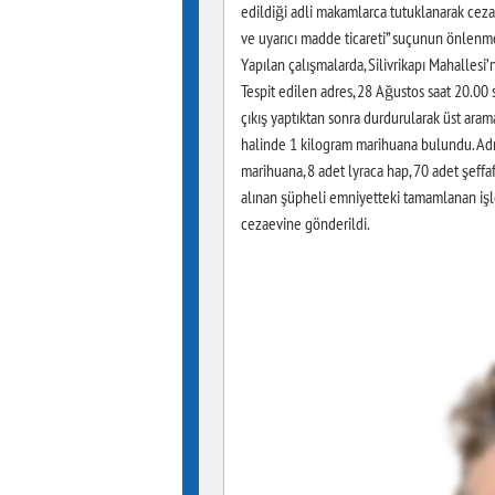
edildiği adli makamlarca tutuklanarak cez
ve uyarıcı madde ticareti” suçunun önlenme
Yapılan çalışmalarda, Silivrikapı Mahallesi’
Tespit edilen adres, 28 Ağustos saat 20.00 s
çıkış yaptıktan sonra durdurularak üst arama
halinde 1 kilogram marihuana bulundu. Adre
marihuana, 8 adet lyraca hap, 70 adet şeffaf
alınan şüpheli emniyetteki tamamlanan işl
cezaevine gönderildi.