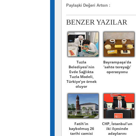
Paylaşki Değeri Artsın
:
BENZER YAZILAR
Tuzla
Bayrampaşa’da
Belediyesi’nin
‘sahte tereyağı’
Evde Sağlıkta
operasyonu
Tuzla Modeli,
Türkiye’ye örnek
oluyor
Fatih’in
CHP, İstanbul'un
kaybolmuş 26
iki ilçesinde
tarihi camisi
adaylarını