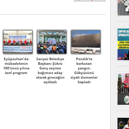
Eyüpsultan’da
Sarıyer Belediye
Pendik’te
mübadelenin
Başkanı Şükrü
korkutan
100’üncü yılına
Genç seçime
yangın:
özel program
bağımsız aday
Gökyüzünü
olarak gireceğini
siyah dumanlar
açıkladı
kapladı