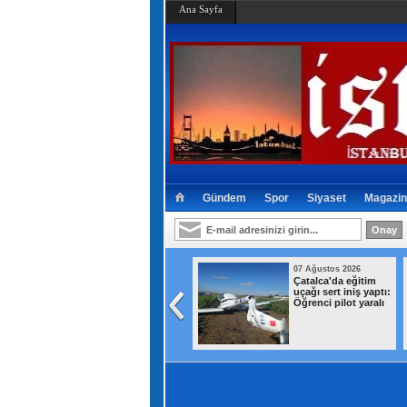
Ana Sayfa
Gündem
Spor
Siyaset
Magazin
07 Ağustos 2026
07 Ağustos 2026
Bağcılar’da iş yerine
Çatalca'da eğitim
uyuşturucu
uçağı sert iniş yaptı:
operasyonu: 1 kilo
Öğrenci pilot yaralı
740 gram esrar ele
geçirildi