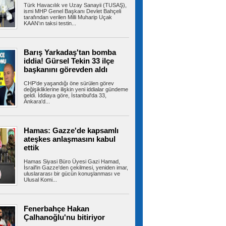
Türk Havacılık ve Uzay Sanayii (TUSAŞ),
Amasya’nın Suluova ilçesinde geçen yıl tarlada
ismi MHP Genel Başkanı Devlet Bahçeli
kalan ürününün israf olmaması...
tarafından verilen Milli Muharip Uçak
KAAN'ın taksi testin...
Heybeliada Deniz Harp
Barış Yarkadaş'tan bomba
Okulu’ndaki yangına müdahale sürüyor
iddia! Gürsel Tekin 33 ilçe
Heybeliada Deniz Harp Okulu’nun çatısında
başkanını görevden aldı
restorasyon çalışmaları esnasında...
CHP'de yaşandığı öne sürülen görev
değişikliklerine ilişkin yeni iddialar gündeme
geldi. İddiaya göre, İstanbul'da 33,
Ankara'd...
Akın: Komşularımız için
Bayrampaşa’nın her köşesine dokunuyoruz
Bayrampaşa Belediye Başkan Vekili İbrahim
Hamas: Gazze'de kapsamlı
Akın, yenileme çalışmalarının tüm...
ateşkes anlaşmasını kabul
ettik
Hamas Siyasi Büro Üyesi Gazi Hamad,
İsrail'in Gazze'den çekilmesi, yeniden imar,
Kaldırımlar işgalden arındırılıyor
uluslararası bir gücün konuşlanması ve
Bayrampaşa Belediyesi zabıta ekipleri, kamusal
Ulusal Komi...
alanların düzenli ve güvenli...
Fenerbahçe Hakan
Çalhanoğlu'nu bitiriyor
Trabzonspor resmen açıkladı!