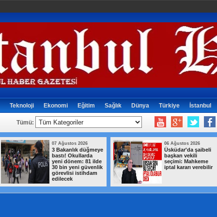
Teknoloji
Ekonomi
Eğitim
Sağlık
Dünya
Türkiye
İstanbul
Tümü:
07 Ağustos 2026
06 Ağustos 2026
3 Bakanlık düğmeye
Üsküdar'da şaibeli
bastı! Okullarda
başkan vekili
yeni dönem: 81 ilde
seçimi: Mahkeme
30 bin yeni güvenlik
iptal kararı verebilir
görevlisi istihdam
edilecek