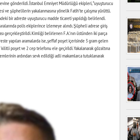
aevine gönderildi. İstanbul Emniyet Müdürlüğü ekipleri, “uyuşturucu
si ve şüphelilerin yakalanmasına yönelik Fatih’te çalışma yürüttü.
ndeki bir adreste uyuşturucu madde ticareti yapıldığı belirlendi.
ıralarında polis ekiplerince izlemeye alındı. Şüpheli adrese giriş
sı gerçekleştirildi. Kimliği belirlenen F.A.’nın üstünden iki parça
ste yapılan aramalarda ise, şeffaf poşet içerisinde 3 gram gelen
 kilitli poşet ve 2 cep telefonu ele geçirildi. Yakalanarak gözaltına
emlerinin ardından sevk edildiği adli makamlarca tutuklanarak