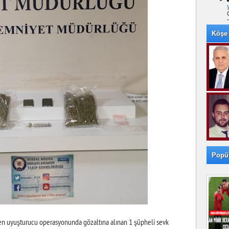
Köşe 
Popü
enen uyuşturucu operasyonunda gözaltına alınan 1 şüpheli sevk