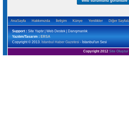
Web sürümünü görüntüle
AnaSayfa
Hakkımızda
İletişim
Künye
Yenilikler
Diğer Sayfal
Support :
Site Yaptır | Web Destek | Danışmanlık
Yazılım/Tasarım :
ERSA
Copyright © 2013.
İstanbul Haber Gazetesi
- İstanbul'un Sesi
Copyright 2012
Site Oluştur