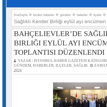
»
»
»
»
AnaSayfa
bizden haberler
gündem
haberler
ilçeler
Sağlıklı Kentler Birliği eylül ayı encümen
BAHÇELIEVLER’DE SAĞLI
BIRLIĞI EYLÜL AYI ENCÜ
TOPLANTISI DÜZENLENDI
YAZAR :
ISTANBUL HABER GAZETESI
KATEGORI
GÜNDEM
,
HABERLER
,
ILÇELER
,
SAĞLIK
ZAMAN
2024