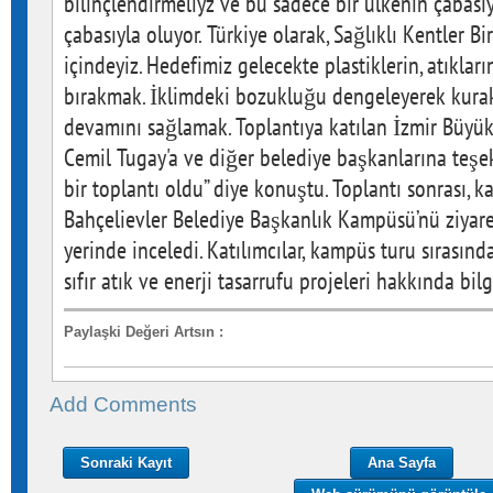
bilinçlendirmeliyz ve bu sadece bir ülkenin çabası
çabasıyla oluyor. Türkiye olarak, Sağlıklı Kentler B
içindeyiz. Hedefimiz gelecekte plastiklerin, atıklar
bırakmak. İklimdeki bozukluğu dengeleyerek kur
devamını sağlamak. Toplantıya katılan İzmir Büyük
Cemil Tugay'a ve diğer belediye başkanlarına teşe
bir toplantı oldu” diye konuştu. Toplantı sonrası, k
Bahçelievler Belediye Başkanlık Kampüsü’nü ziyaret
yerinde inceledi. Katılımcılar, kampüs turu sırasınd
sıfır atık ve enerji tasarrufu projeleri hakkında bilg
Paylaşki Değeri Artsın
:
Add Comments
Sonraki Kayıt
Ana Sayfa