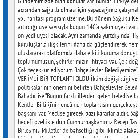
Gündemimizde olan konular var. Bunlar Türkiye’de
açısından sağlıklı olması için yapacağımız çalışmala
yol haritası program üzerine. Bu dönem Sağlıklı Kent
artırdığı üye sayısıyla bugün 140’a yakın üyesi v
on yedi üyesi olacak. Aynı zamanda yurtdışında ili
kuruluşlarla ilişkilerini daha da güçlendirerek he
uluslararası platformda daha etkili kuruma dönüş
toplumumuzun, şehirlerimizin ihtiyacı var. Çok değ
Çok teşekkür ediyorum Bahçelievler Belediyemize
VERİMLİ BİR TOPLANTI OLDU İklim değişikliği ve s
politikalarının önemini belirten Bahçelievler Bele
Bahadır ise "Bugün farklı illerden gelen belediye b
Kentler Birliği’nin encümen toplantısını gerçekleşt
başkanı var. Meclise girecek bazı kararlar aldık. Sağl
hedefi özellikle dün Cumhurbaşkanımız Recep Tay
Birleşmiş Milletler’de bahsettiği gibi iklimle alakalı 