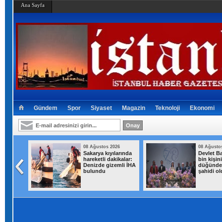
Ana Sayfa
Gündem
Spor
Siyaset
Magazin
Teknoloji
Ekonomi
026
08 Ağustos 2026
08 Ağusto
tanbul
Sakarya kıyılarında
Devlet Ba
k yağış
hareketli dakikalar:
bin kişini
Denizde gizemli İHA
düğünde
bulundu
şahidi o