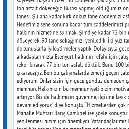
söyleyen Başkan Özer “Bu caddemiz yaklaşık 550 
ton asfalt dökeceğiz. Burası yapmış olduğumuz on
tanesi. Şu ana kadar kırk dokuz tane caddemizi asf
Hedefimiz sene sonuna kadar tüm caddelerimizi pırı
halkının hizmetine sunmak. Şimdiye kadar 72 bin 
döşeyerek, 30 tane sokağımızı yeniledik. İki yüz t
dokunuşlarla iyileştirmeler yaptık. Dolayısıyla g
arkadaşlarımızla Esenyurt halkının refahı için çal
rekor kırarak 77 bin ton asfalt döktük. Bunu 100 
çıkaracağız. Ben bu çalışmalarda emeği geçen çal
ediyorum. Onlar sizin için gece gündüz demeden ça
memnun. Halkımızın bu memnuniyeti bizim motiv
artırıyor. Biz de halkımızın güvenine, ilgisine layı
devam ediyoruz” diye konuştu. “Hizmetlerden ço
Mahalle Muhtarı Barış Çamlıbel ise şöyle konuştu:
yenilenmesi bizim için önemliydi. Vatandaşlarımız