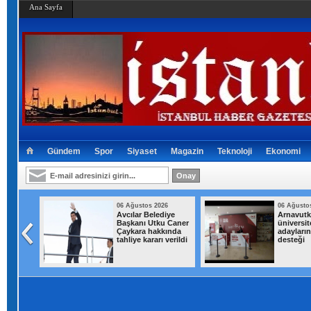
Ana Sayfa
Gündem
Spor
Siyaset
Magazin
Teknoloji
Ekonomi
026
06 Ağustos 2026
06 Ağusto
ık 30
Avcılar Belediye
Arnavutk
n
Başkanı Utku Caner
üniversit
yı attı!
Çaykara hakkında
adayların
lara
tahliye kararı verildi
desteği