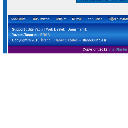
AnaSayfa
Hakkımızda
İletişim
Künye
Yenilikler
Diğer Sayfal
Support :
Site Yaptır | Web Destek | Danışmanlık
Yazılım/Tasarım :
ERSA
Copyright © 2013.
İstanbul Haber Gazetesi
- İstanbul'un Sesi
Copyright 2012
Site Oluştur