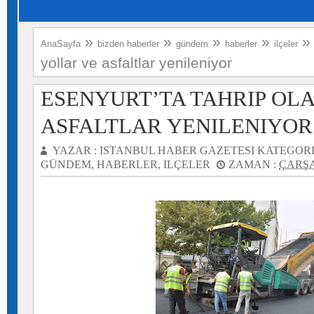
»
»
»
»
AnaSayfa
bizden haberler
gündem
haberler
ilçeler
yollar ve asfaltlar yenileniyor
ESENYURT’TA TAHRIP OL
ASFALTLAR YENILENIYOR
YAZAR :
ISTANBUL HABER GAZETESI
KATEGORI
GÜNDEM
,
HABERLER
,
ILÇELER
ZAMAN :
ÇARŞA