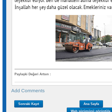
teşekkür ediyor. Ben de mahallem adına teşekkür
İnşallah her şey daha güzel olacak. Emekleriniz va
Paylaşki Değeri Artsın
:
Add Comments
Sonraki Kayıt
Ana Sayfa
Web sürümünü görüntüle