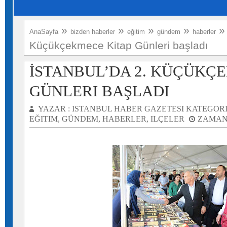
»
»
»
»
AnaSayfa
bizden haberler
eğitim
gündem
haberler
Küçükçekmece Kitap Günleri başladı
İSTANBUL’DA 2. KÜÇÜKÇ
GÜNLERI BAŞLADI
YAZAR :
ISTANBUL HABER GAZETESI
KATEGORI
EĞITIM
,
GÜNDEM
,
HABERLER
,
ILÇELER
ZAMAN