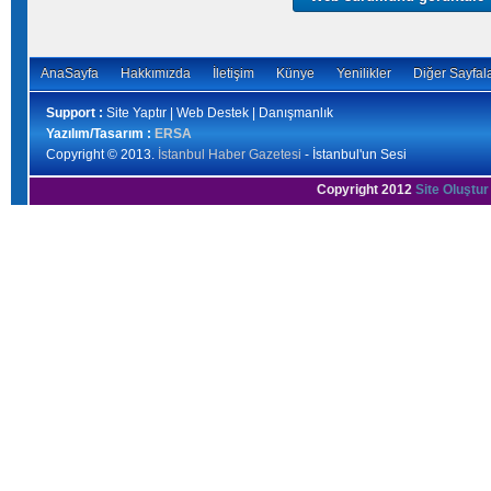
AnaSayfa
Hakkımızda
İletişim
Künye
Yenilikler
Diğer Sayfal
Support :
Site Yaptır | Web Destek | Danışmanlık
Yazılım/Tasarım :
ERSA
Copyright © 2013.
İstanbul Haber Gazetesi
- İstanbul'un Sesi
Copyright 2012
Site Oluştur