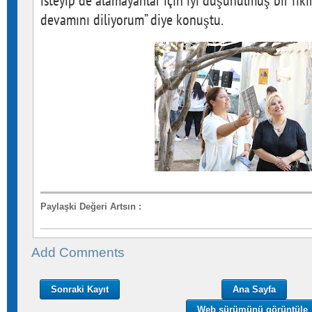
isteyip de alamayanlar için iyi düşünülmüş bir fikir.
devamını diliyorum” diye konuştu.
Paylaşki Değeri Artsın
:
Add Comments
Sonraki Kayıt
Ana Sayfa
Web sürümünü görüntüle