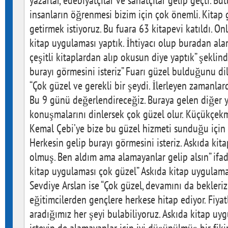
yazarlar, edebiyatçılar ve sanatçılar gelip geçti. B
insanların öğrenmesi bizim için çok önemli. Kitap 
getirmek istiyoruz. Bu fuara 63 kitapevi katıldı. On
kitap uygulaması yaptık. İhtiyacı olup buradan a
çeşitli kitaplardan alıp okusun diye yaptık” şeklin
burayı görmesini isteriz” Fuarı güzel bulduğunu d
“Çok güzel ve gerekli bir şeydi. İlerleyen zamanlar
Bu 9 günü değerlendireceğiz. Buraya gelen diğer y
konuşmalarını dinlersek çok güzel olur. Küçükçek
Kemal Çebi’ye bize bu güzel hizmeti sunduğu için 
Herkesin gelip burayı görmesini isteriz. Askıda ki
olmuş. Ben aldım ama alamayanlar gelip alsın” ifade
kitap uygulaması çok güzel” Askıda kitap uygulama
Sevdiye Arslan ise “Çok güzel, devamını da bekleriz
eğitimcilerden gençlere herkese hitap ediyor. Fiya
aradığımız her şeyi bulabiliyoruz. Askıda kitap uy