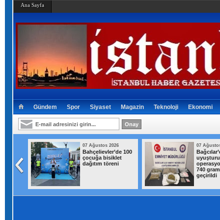
Ana Sayfa
Gündem
Spor
Siyaset
Magazin
Teknoloji
Ekonomi
026
07 Ağustos 2026
07 Ağusto
den
Bahçelievler’de 100
Bağcılar’
 İstanbul
çocuğa bisiklet
uyuştur
 gök
dağıtım töreni
operasyo
ağanak
740 gram 
geçirildi