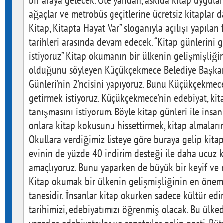
bir araya gelecek. Öte yandan, askıda kitap uygulam
ağaçlar ve metrobüs geçitlerine ücretsiz kitaplar 
Kitap, Kitapta Hayat Var” sloganıyla açılışı yapılan 
tarihleri arasında devam edecek. “Kitap günlerini 
istiyoruz” Kitap okumanın bir ülkenin gelişmişliğ
olduğunu söyleyen Küçükçekmece Belediye Başkan
Günleri’nin 2’ncisini yapıyoruz. Bunu Küçükçekmec
getirmek istiyoruz. Küçükçekmece’nin edebiyat, kit
tanışmasını istiyorum. Böyle kitap günleri ile insan
onlara kitap kokusunu hissettirmek, kitap almaların
Okullara verdiğimiz listeye göre buraya gelip kita
evinin de yüzde 40 indirim desteği ile daha ucuz k
amaçlıyoruz. Bunu yaparken de büyük bir keyif ve 
Kitap okumak bir ülkenin gelişmişliğinin en öneml
tanesidir. İnsanlar kitap okurken sadece kültür e
tarihimizi, edebiyatımızı öğrenmiş olacak. Bu ülk