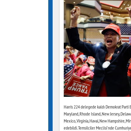
Harris 224 delegede kaldı Demokrat Parti 
Maryland, Rhode Island, New Jersey, Delawar
Mexico, Virginia, Havai, New Hampshire, Mi
edebildi. Temsilciler Meclisi'nde Cumhuriye