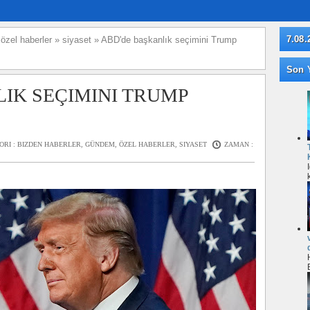
7.08.
»
özel haberler
»
siyaset
»
ABD'de başkanlık seçimini Trump
Son Y
IK SEÇIMINI TRUMP
ORI :
BIZDEN HABERLER
,
GÜNDEM
,
ÖZEL HABERLER
,
SIYASET
ZAMAN :