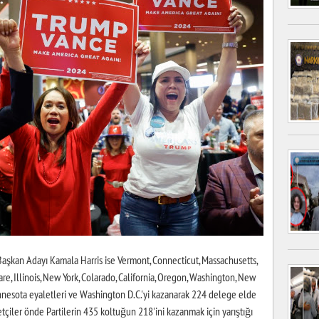
Başkan Adayı Kamala Harris ise Vermont, Connecticut, Massachusetts,
e, Illinois, New York, Colarado, California, Oregon, Washington, New
nnesota eyaletleri ve Washington D.C.'yi kazanarak 224 delege elde
tçiler önde Partilerin 435 koltuğun 218'ini kazanmak için yarıştığı