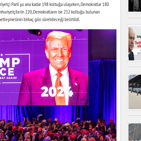
iyetçi Parti şu ana kadar 198 koltuğa ulaşırken, Demokratlar 180
huriyetçilerin 220, Demokratların ise 212 koltuğu bulunan
netleşmesinin birkaç gün sürebileceği belirtildi.