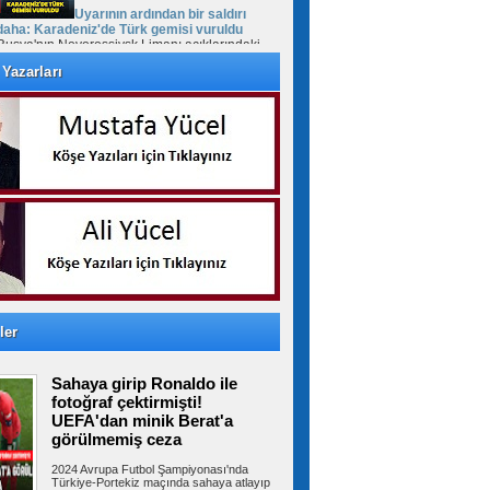
Uyarının ardından bir saldırı
daha: Karadeniz'de Türk gemisi vuruldu
Rusya'nın Novorossiysk Limanı açıklarındaki
Türk bayraklı "MV Güllük" kuru yük...
Yazarları
Cumhurbaşkanı Erdoğan'dan
Mekke Anlaşması daveti: Tüm kardeş
ülkelerin katılımına açıktır
Cumhurbaşkanı Recep Tayyip Erdoğan, Mekke
Ortak Savunma Anlaşması hakkında,...
FETÖ'cü Burkay Karatepe'ye
keşif yaptırıldı
10 yıl sonra Afyonkarahisar’da yakalanan
ler
FETÖ'cü Burkay Karatepe'nin ifadesi...
Sahaya girip Ronaldo ile
fotoğraf çektirmişti!
Suriye Türkmenlerinden Devlet
UEFA'dan minik Berat'a
Bahçeli'ye ziyaret: Suriye ordusunda yeniden
görülmemiş ceza
yapılanma gündemi
Suriye Türkmenlerinden bir heyet, Devlet
2024 Avrupa Futbol Şampiyonası'nda
Bahçeli'yi ziyaret etti. Ziyaretin...
Türkiye-Portekiz maçında sahaya atlayıp