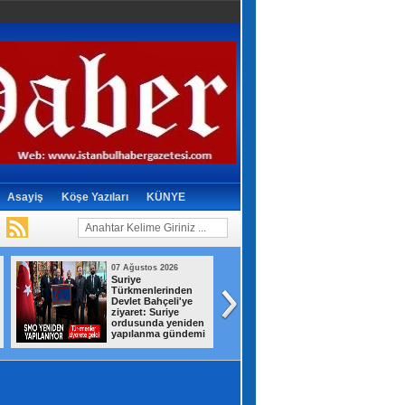
Asayiş
Köşe Yazıları
KÜNYE
07 Ağustos 2026
07 Ağustos 2026
Suriye
Gizli depodan
Türkmenlerinden
dikkat çeken
Devlet Bahçeli'ye
görüntüler! İran,
ziyaret: Suriye
savaş ganimetleri
ordusunda yeniden
sergiledi
yapılanma gündemi