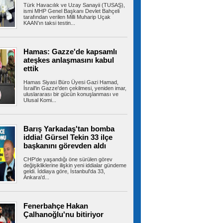
Türk Havacılık ve Uzay Sanayii (TUSAŞ),
ismi MHP Genel Başkanı Devlet Bahçeli
Ümraniye’de 3 katlı binanın
tarafından verilen Milli Muharip Uçak
balkonu çöktü: 2 araç hasar gördü
KAAN'ın taksi testin...
Ümraniye’de 3 katlı binanın 2’nci kat
balkonunda çökme meydana geldi. Olayda...
Hamas: Gazze'de kapsamlı
ateşkes anlaşmasını kabul
ettik
Ümraniye’de otluk alanda
korkutan yangın: Mikser hortumuyla
Hamas Siyasi Büro Üyesi Gazi Hamad,
müdahale edildi
İsrail'in Gazze'den çekilmesi, yeniden imar,
Ümraniye TEM Otoyolu kenarındaki otluk
uluslararası bir gücün konuşlanması ve
alanda yangın meydana geldi. Yangın...
Ulusal Komi...
Barış Yarkadaş'tan bomba
Türkiye, Suudi Arabistan ve
iddia! Gürsel Tekin 33 ilçe
Pakistan üçlü savunma anlaşması imzaladı
başkanını görevden aldı
Cumhurbaşkanı Erdoğan, çalışma ziyareti
kapsamında gittiği Suudi Arabistan'da...
CHP'de yaşandığı öne sürülen görev
değişikliklerine ilişkin yeni iddialar gündeme
geldi. İddiaya göre, İstanbul'da 33,
Ankara'd...
Kartal’da park halindeki minibüs
alev alev yandı
Fenerbahçe Hakan
KARTAL’da park halindeki minibüste henüz
Çalhanoğlu'nu bitiriyor
bilinmeyen bir nedenle yangın çıktı....