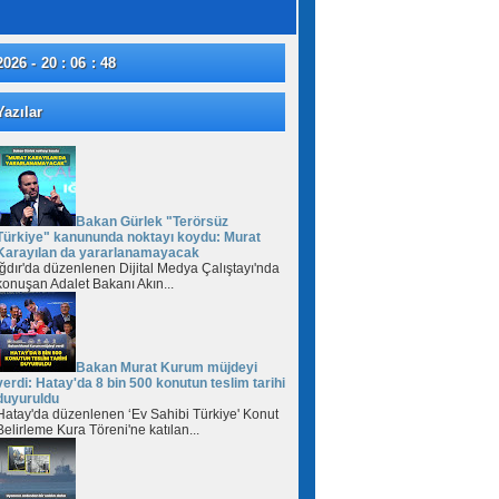
2026 - 20 : 06 : 49
azılar
Bakan Gürlek "Terörsüz
Türkiye" kanununda noktayı koydu: Murat
Karayılan da yararlanamayacak
Iğdır'da düzenlenen Dijital Medya Çalıştayı'nda
konuşan Adalet Bakanı Akın...
Bakan Murat Kurum müjdeyi
verdi: Hatay'da 8 bin 500 konutun teslim tarihi
duyuruldu
Hatay'da düzenlenen ‘Ev Sahibi Türkiye' Konut
Belirleme Kura Töreni'ne katılan...