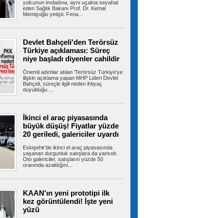
alevlere teslim oldu
yolcunun imdadına, aynı uçakta seyahat
eden Sağlık Bakanı Prof. Dr. Kemal
Tuzla’da 2 katlı işçi konteynerinde çıkan yangın
Memişoğlu yetişti. Fena...
ekiplerin müdahalesiyle...
Devlet Bahçeli'den Terörsüz
Türkiye açıklaması: Süreç
İBB’den Kızılay’a meydanda yer
niye başladı diyenler cahildir
çıkmadı, Bahçelievler Belediyesi yer tahsis
etti
Önemli adımlar atılan 'Terörsüz Türkiye'ye
İstanbul’un en yoğun yaya trafiğine ve toplu
ilişkin açıklama yapan MHP Lideri Devlet
taşıma aktarma noktalarına sahip...
Bahçeli, süreçle ilgili neden ihtiyaç
duyulduğu ...
Bayrampaşa’da kamyonun
İkinci el araç piyasasında
çarptığı yaşlı adam hayatını kaybetti
büyük düşüş! Fiyatlar yüzde
Bayrampaşa'da yolun karşısına geçmeye
20 geriledi, galericiler uyardı
çalışan yaşlı adama kamyon çarptı. Yaşlı...
Eskişehir'de ikinci el araç piyasasında
yaşanan durgunluk satışlara da yansıdı.
Oto galericiler, satışların yüzde 50
oranında azaldığını...
Bayrampaşa’nın geleceği ada
bazlı dönüşümle şekilleniyor
Bayrampaşa Belediyesi, ilçenin geleceğini
KAAN'ın yeni prototipi ilk
güvenli, planlı ve yaşanabilir bir...
kez görüntülendi! İşte yeni
yüzü