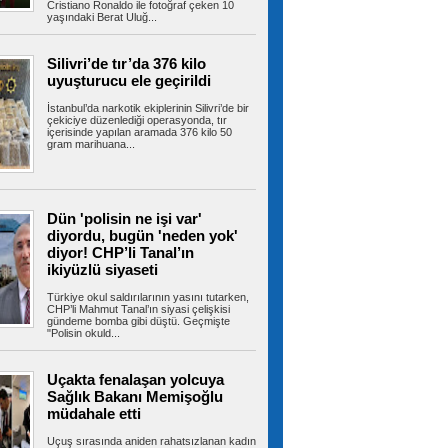
Cristiano Ronaldo ile fotoğraf çeken 10
yaşındaki Berat Uluğ...
Gizli depodan dikkat çeken
Silivri’de tır’da 376 kilo
görüntüler! İran, savaş ganimetlerini sergiledi
uyuşturucu ele geçirildi
İran, savaş sırasında düşürdüğü ABD-İsrail'e ait
uçak ve İHA'ların...
İstanbul’da narkotik ekiplerinin Silivri’de bir
çekiciye düzenlediği operasyonda, tır
içerisinde yapılan aramada 376 kilo 50
gram marihuana...
Hür Ağbaba'nın para trafiği
MASAK raporunda! Ağabey Veli Ağbaba'ya
gönderilen miktar dudak uçuklattı
Dün 'polisin ne işi var'
İzmir Büyükşehir Belediyesi'ne yönelik ikinci
dalga operasyonda tutuklanan...
diyordu, bugün 'neden yok'
diyor! CHP’li Tanal’ın
ikiyüzlü siyaseti
Türkiye okul saldırılarının yasını tutarken,
İstanbul’da sıcak hava ve nem
CHP’li Mahmut Tanal’ın siyasi çelişkisi
gündeme bomba gibi düştü. Geçmişte
bunalttı: Kireçburnu Sahili Antalya plajlarını
"Polisin okuld...
aratmadı
İstanbul’da etkisini sürdüren sıcak ve nemli
hava vatandaşları bunalttı....
Uçakta fenalaşan yolcuya
Sağlık Bakanı Memişoğlu
müdahale etti
Tuzla’da 2 katlı işçi konteynerleri
Uçuş sırasında aniden rahatsızlanan kadın