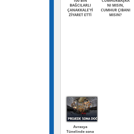
100 BİN
CUMHURBAŞKA
BAĞCILARLI
NI MISIN,
ÇANAKKALE’Yİ
CUMHUR ÇIBANI
ZİYARET ETTİ
MISIN?
Avrasya
Tünelinde sona