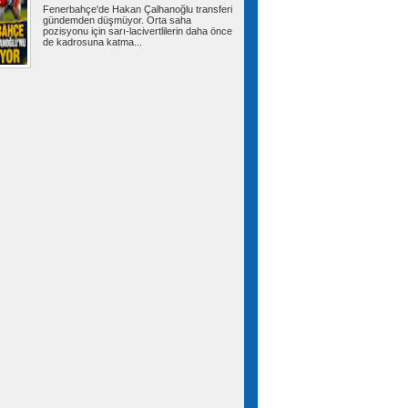
Fenerbahçe'de Hakan Çalhanoğlu transferi
gündemden düşmüyor. Orta saha
pozisyonu için sarı-lacivertlilerin daha önce
de kadrosuna katma...
Meteorolojiden kritik uyarı!
İstanbul dahil 31 ile gök gürültülü sağanak
geliyor
Meteoroloji Genel Müdürlüğünden alınan son
değerlendirmelere göre, yurt...
Bahçelievler’de 100 çocuğa
bisiklet dağıtım töreni
Bahçelievler Belediyesince çocukları sağlıklı
yaşama teşvik etmek amacıyla...
Bağcılar’da iş yerine uyuşturucu
operasyonu: 1 kilo 740 gram esrar ele
geçirildi
İstanbul Bağcılar’da uyuşturucu madde ticareti
yapıldığı belirlenen bir iş...
Çatalca'da eğitim uçağı sert iniş