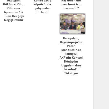
Akdoğan:
Körfez geçiş
Kaç dershane
Hükümet Olup
köprüsünde
lise olmak için
Olmama
çalışmalar
başvurdu?
Açısından 1-2
hızlandı
Puan Her Şeyi
Değiştirebilir
Karayalçın,
Bayrampaşa'da
Vatan
Mahallesinde
konuştu:
AKP'nin Kentsel
Dönüşüm
Uygulamaları
İstanbul'u
Tüketiyor