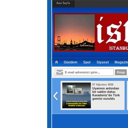
Ana Sayfa
Gündem
Spor
Siyaset
Magazin
07 Ağustos 2026
07 Ağustos 2026
Bakan Murat Kurum
Uyarının ardından
müjdeyi verdi:
bir saldırı daha:
Hatay'da 8 bin 500
Karadeniz'de Türk
konutun teslim
gemisi vuruldu
tarihi duyuruldu