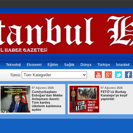
Teknoloji
Ekonomi
Eğitim
Sağlık
Dünya
Türkiye
İstanbul
Tümü:
07 Ağustos 2026
07 Ağustos 2026
Cumhurbaşkanı
FETÖ'cü Burkay
Erdoğan'dan Mekke
Karatepe'ye keşif
Anlaşması daveti:
yaptırıldı
Tüm kardeş
ülkelerin katılımına
açıktır