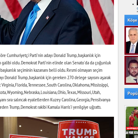
Köşe 
re Cumhuriyetçi Parti'nin adayı Donald Trump, başkanlık için
 galibi oldu. Demokrat Parti'nin elinde olan Senato'da da çoğunluk
 başkanlık seçiminin kazananı belli oldu. Resmi olmayan seçim
ayı Donald Trump, başkanlık için gereken 270 delege sayısını aşarak
 Virginia, Florida, Tennessee, South Carolina, Oklahoma, Mississippi,
ta, Wyoming, Nebraska, Louisiana, Ohio, Texas, Missouri, Utah,
Popü
yanı sıra salıncak eyaletlerden Kuzey Carolina, Georgia, Pensilvanya
den Trump, Demokrat rakibi Kamala Harris'i yenilgiye uğrattı.