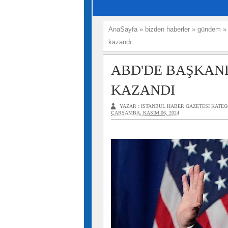
AnaSayfa
»
bizden haberler
»
gündem
kazandı
ABD'DE BAŞKANL
KAZANDI
YAZAR :
ISTANBUL HABER GAZETESI
KATEG
ÇARŞAMBA, KASIM 06, 2024