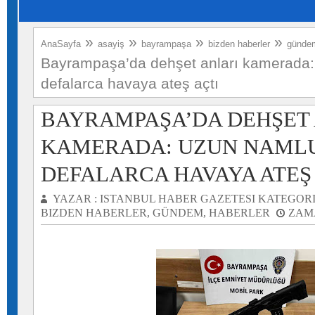
»
»
»
»
AnaSayfa
asayiş
bayrampaşa
bizden haberler
günde
Bayrampaşa’da dehşet anları kamerada: 
defalarca havaya ateş açtı
BAYRAMPAŞA’DA DEHŞET
KAMERADA: UZUN NAMLU
DEFALARCA HAVAYA ATEŞ
YAZAR :
ISTANBUL HABER GAZETESI
KATEGORI
BIZDEN HABERLER
,
GÜNDEM
,
HABERLER
ZAM