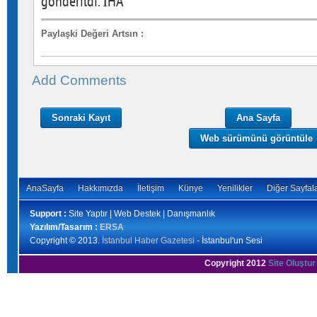
gönderildi. İHA
Paylaşki Değeri Artsın
:
Add Comments
Sonraki Kayıt
Ana Sayfa
Web sürümünü görüntüle
AnaSayfa
Hakkımızda
İletişim
Künye
Yenilikler
Diğer Sayfal
Support :
Site Yaptır | Web Destek | Danışmanlık
Yazılım/Tasarım :
ERSA
Copyright © 2013.
İstanbul Haber Gazetesi
- İstanbul'un Sesi
Copyright 2012
Site Oluştur