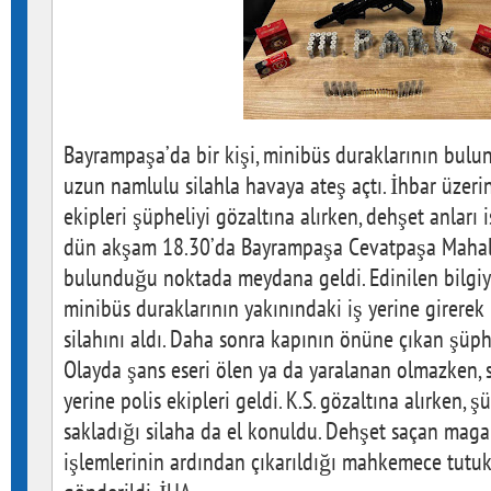
Bayrampaşa’da bir kişi, minibüs duraklarının bulu
uzun namlulu silahla havaya ateş açtı. İhbar üzerin
ekipleri şüpheliyi gözaltına alırken, dehşet anları 
dün akşam 18.30’da Bayrampaşa Cevatpaşa Mahall
bulunduğu noktada meydana geldi. Edinilen bilgiye 
minibüs duraklarının yakınındaki iş yerine girerek
silahını aldı. Daha sonra kapının önüne çıkan şüphe
Olayda şans eseri ölen ya da yaralanan olmazken, si
yerine polis ekipleri geldi. K.S. gözaltına alırken, 
sakladığı silaha da el konuldu. Dehşet saçan mag
işlemlerinin ardından çıkarıldığı mahkemece tutu