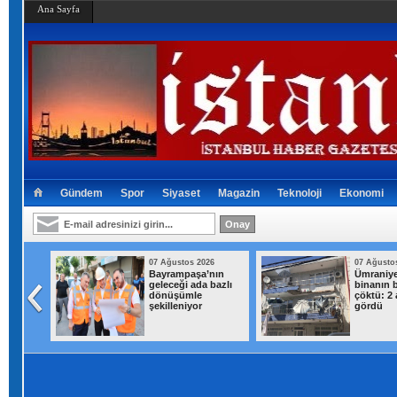
Ana Sayfa
Gündem
Spor
Siyaset
Magazin
Teknoloji
Ekonomi
026
07 Ağustos 2026
07 Ağusto
’da
Bayrampaşa’nın
Ümraniye’
arptığı
geleceği ada bazlı
binanın 
ayatını
dönüşümle
çöktü: 2 
şekilleniyor
gördü