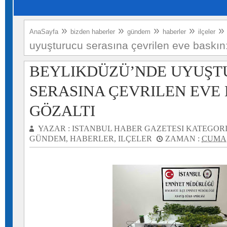
»
»
»
»
AnaSayfa
bizden haberler
gündem
haberler
ilçeler
uyuşturucu serasına çevrilen eve baskın:
BEYLIKDÜZÜ’NDE UYUŞ
SERASINA ÇEVRILEN EVE 
GÖZALTI
YAZAR :
ISTANBUL HABER GAZETESI
KATEGORI
GÜNDEM
,
HABERLER
,
ILÇELER
ZAMAN :
CUMA,