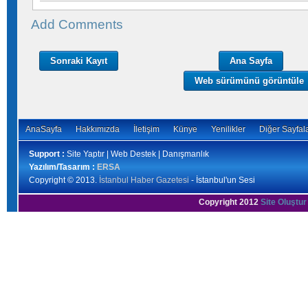
Add Comments
Sonraki Kayıt
Ana Sayfa
Web sürümünü görüntüle
AnaSayfa
Hakkımızda
İletişim
Künye
Yenilikler
Diğer Sayfal
Support :
Site Yaptır | Web Destek | Danışmanlık
Yazılım/Tasarım :
ERSA
Copyright © 2013.
İstanbul Haber Gazetesi
- İstanbul'un Sesi
Copyright 2012
Site Oluştur