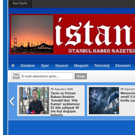
Ana Sayfa
Gündem
Spor
Siyaset
Magazin
Teknoloji
Ekonomi
026
09 Ağustos 2026
09 Ağusto
Tarım ve Orman
Meteorol
n "AK
Bakanı İbrahim
verdi! 5 i
ği
Yumaklı'dan 'Aile
kodlu uy
"
Kampı' açıklaması:
81 ilde yaklaşık 40
bin kişi doğayla
buluştu