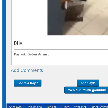
DHA
Paylaşki Değeri Artsın
:
Add Comments
Sonraki Kayıt
Ana Sayfa
Web sürümünü görüntüle
AnaSayfa
Hakkımızda
İletişim
Künye
Yenilikler
Diğer Sayfal