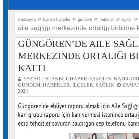
»
»
»
»
AnaSayfa
bizden haberler
gündem
haberler
ilçeler
aile sağlığı merkezinde ortalığı birbirine k
GÜNGÖREN’DE AILE SAĞL
MERKEZINDE ORTALIĞI BI
KATTI
YAZAR :
ISTANBUL HABER GAZETESI
KATEGORI
GÜNDEM
,
HABERLER
,
ILÇELER
,
SAĞLIK
ZAMAN
2024
Güngören’de ehliyet raporu almak için Aile Sağlığı
kan grubu raporu için kan vermesi istenince ortalığı
edip tehditler savuran saldırgan cep telefonu kame