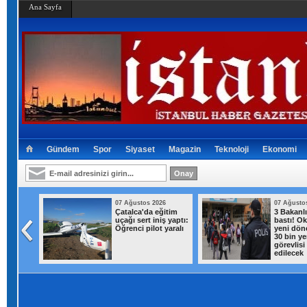
Ana Sayfa
Gündem
Spor
Siyaset
Magazin
Teknoloji
Ekonomi
026
07 Ağustos 2026
07 Ağusto
iş yerine
Çatalca'da eğitim
3 Bakanl
uçağı sert iniş yaptı:
bastı! Ok
 1 kilo
Öğrenci pilot yaralı
yeni dön
ar ele
30 bin ye
görevlisi
edilecek