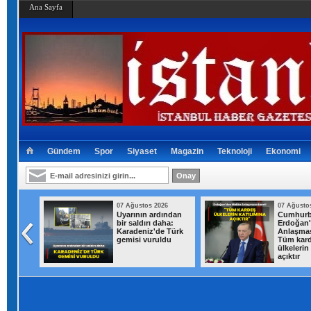
Ana Sayfa
Gündem
Spor
Siyaset
Magazin
Teknoloji
Ekonomi
026
07 Ağustos 2026
07 Ağusto
t Kurum
Uyarının ardından
Cumhurb
di:
bir saldırı daha:
Erdoğan
in 500
Karadeniz'de Türk
Anlaşmas
lim
gemisi vuruldu
Tüm kar
uldu
ülkelerin
açıktır