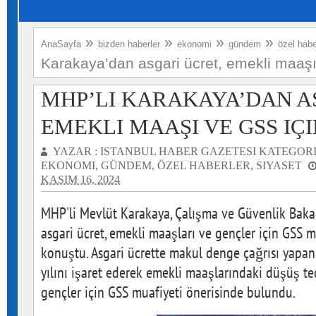
»
»
»
»
AnaSayfa
bizden haberler
ekonomi
gündem
özel habe
Karakaya’dan asgari ücret, emekli maaşı
MHP’LI KARAKAYA’DAN A
EMEKLI MAAŞI VE GSS IÇ
YAZAR :
ISTANBUL HABER GAZETESI
KATEGORI
EKONOMI
,
GÜNDEM
,
ÖZEL HABERLER
,
SIYASET
KASIM 16, 2024
MHP'li Mevlüt Karakaya, Çalışma ve Güvenlik Baka
asgari ücret, emekli maaşları ve gençler için GSS 
konuştu. Asgari ücrette makul denge çağrısı yapa
yılını işaret ederek emekli maaşlarındaki düşüş ted
gençler için GSS muafiyeti önerisinde bulundu.