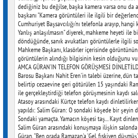
dediğiniz bu değilse, başka kamera varsa onu da a
başkanı "Kamera görüntüleri ile ilgili bir değerlen
Cumhuriyet Başsavcılığı'nı telefonla arayıp, hangi
Yanlış anlaşılmasın" diyerek, mahkeme heyeti ile birl
döndüğünde, sanık avukatları görüntülerle ilgili s
Mahkeme Başkanı, klasörler içerisinde görüntünün 
görüntülerin alındığı bilgisinin kesin olduğunu vu
AMCA GÜRAN'IN TELEFON GÖRÜŞMESİ DİNLETİLDİ B
Barosu Başkanı Nahit Eren'in talebi üzerine, dün t
belirtip cezaevine geri götürülen 15 yaşındaki R
ile gerçekleştirdiği telefon görüşmesinin kaydı sal
Atasoy arasındaki Kürtçe telefon kaydı dinletilirken
yapıldı: Salim Güran: O sondaki köşede bir şeyin d
Sondaki yamaçta. Yamacın köşesi taş... Kayıt dinle
Salim Güran arasındaki konuşmaya ilişkin salonda 
Güran, "Ben orada Ramazan'a 'Gel, fıskiyen düşmüş'