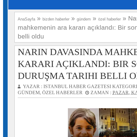
»
»
»
»
Na
AnaSayfa
bizden haberler
gündem
özel haberler
mahkemenin ara kararı açıklandı: Bir son
belli oldu
NARIN DAVASINDA MAHK
KARARI AÇIKLANDI: BIR 
DURUŞMA TARIHI BELLI 
YAZAR :
ISTANBUL HABER GAZETESI
KATEGORI
GÜNDEM
,
ÖZEL HABERLER
ZAMAN :
PAZAR, KA