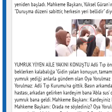
yeniden başladı. Mahkeme Başkanı, Yüksel Güran'ın
"Duruşma düzeni sabittir, herkesin yeri bellidir" di
YUMRUK YİYEN AİLE YAKINI KONUŞTU Adli Tıp önünde Narin'in cenazesini beklerken kalabalığa "Gidin yalan konuşun, tamam mı" diye bağırdıktan sonra yumruk yediği anlarla gündem olan Oya Yorulmaz da ifade verdi: Oya Yorulmaz: Adli Tıp Kurumu'na gittik. Basın arkamdan geliyordu. Annem şeker hastası, arkadan gelirken kardeşim bana 'Abla sus' dedi, kafamı böyle yaparken yumruk bana geldi. Mahkeme Başkanı: Kardeşiniz kim? Oya Yorulmaz: Taner... Mahkeme Başkanı: Orada ne söylediniz? Oya Yorulmaz: Gidin yalan haber yapın dedim. Mahkeme Başkanı: Kime? Oya Yorulmaz: Basına. Mahkeme Başkanı: Ciddi misiniz? Oya Yorulmaz: Evet. Mahkeme Başkanı: Tekrarlıyorum, 'Gidin yalan konuşun' diye bağırdın mı? Oya Yorulmaz: Evet, çünkü yalan haber yapıyorlardı. Kadın savcı araya girdi: Ben kendim izledim, sana yumruk atıyorlar. Oya Yorulmaz: Basına söyledim. ASKERİ BÖLGEYE AİT KAMERA GÖRÜNTÜLERİ İZLETTİRİLDİ Duruşma sürerken, savcı 4 sanığın tutukluluk halinin devam etmesini talep etti. Ardından, Arif Güran'ın işaret ettiği Dara-2 görüntüleri mahkeme salonundaki ekranlara yansıtıldı. Güran'ın istediği görüntülerin bunlar olmadığı belirlendi. Mahkeme Başkanı: İddia makamı tarafından en net görüntü bu. Bize gönderilen bu. Sanık avukatı: Araç hareketleri var mı? Mahkeme Başkanı: Bize de yeni geldi. Arif Güran, emin misiniz, istediğiniz görüntü bu mu? Arif Güran: Şahingöz… Mahkeme Başkanı: Şahingöz dediğiniz kamera kayıt yapmıyor, anlık izleniyor müdahale için. Arif Güran: Askeri bölgeye herhangi bir saldırı olsa orada kayıtlı olmuyor mu? Mahkeme Başkanı: Yazılı talep edeceğiz. ESKİ BARO BAŞKANI NAHİT EREN'DEN DİKKAT ÇEKEN KONUŞMA Bugünkü duruşmada, Diyarbakır Barosu Eski Başkanı Nahit Eren'in Mahkeme Başkanına yaptığı konuşma damgasını vurdu. Diyarbakır Barosu Eski Başkanı Nahit Eren, tüm sanıkların Narin'in kaybolduğu güne dair birçok ayrıntıyı net bir şekilde hatırlamamasına tepki gösterdi. Tutuklu sanıkların, Narin'in kaybolduğu güne dair pek çok ayrıntıyı hatırlamamasına tepki gösteren Eren, "Şu an öldürmekten 4 sanık var. Öldürmeye iştirak alanında yeni faillerin çıkacağı anlamında eklemeler olabileceği kanaatindeyim. Benim en çok dosyada şaşırdığım konu şu; belki hayatınızın en değerlisini kaybediyorsunuz ve dönüp baktığınızda o günü ilmik ilmik hatırlarsınız. 'Ben o gün ne yaptım?' deriz" ifadelerini kullandı. Mahkeme başkanının ayakta, elleri bağlı bir şekilde dinlediği Nahit Eren konuşmasına şöyle devam etti: "Narin'in daha erken bir iddianame ile faillerinin getirilmesini maalesef yaşayamadık. Köydeki çevredeki şüpheler keşke daha erken fark edilebilseydi. Bir şekilde gecikti. Ama dediğim gibi, hayatlarında hiçbir şekilde unutmayacakları, saniye saniye söylemeleri gereken Narin'in çevresinin ifadeleri bir günü bir günlerine uymuyor. "BENİ BİR ŞALLA SUÇLADIRLAR" Bugün görülen duruşmada Mahkeme Başkanı Anne Yüksel Güran'a "Görüntüleri izledin neler söylemek istersin?" diye sordu. Mahkeme Başkanı'nın sorusu üzerine ifade veren anne Yüksel Güran, "Şu anda dünyada en acılı ve en mağdur anne benim. Beni bir şalla suçladılar" dedi. Anne Güran ifadesine şöyle devam etti: Güran ailesini limon gibi sıkıyorlar, herkes bizi kandırıyor. Nevzat o gün damımdaydı bizi dinliyordu, kızım Kur'an Kursuna gideceğini biliyordu. Kızımın acısını unuttum, namusumun derdine düştüm. Herkes elini vicdanına koysun. Beni öldürün ama siz bu iftiralarla nasıl hesap vereceksiniz. Ben anneyim, bir çocuğum mezarda bir çocuğumu katil olarak suçluyorlar. Bizi öldürdünüz, bizi mahvettiniz. Biz katilsek bizi asın. Ben kızımın cenazesine dahi katılamadım. Güran ailesi Allah'tan daha mı büyük? Yüksel Güran'ın ifadesinin ardından baba Arif Güran'ın ağlayarak ve haykırarak salon dışına çıktığı öğrenildi. BAKANLIK AVUKATINA GÖRE CİNAYETTEKİ KİLİT İSİM ENES GÜRAN Bugün görülen duruşmada, Aile ve Sosyal Hizmetler Bakanlığı'na bağlı avukattan tutuklu sanık Enes Güran ile ilgili dikkat çeken bir açıklama geldi. Avukat, Narin cinayetinde kilit noktanın Enes Güran olduğunu düşündüklerinin altını çizerek, "Kilit isim Enes Güran. Kardeşleriyle görüşmeleri var. Eren Güran'a, 'Abicim kimseyle konuşma' diyor. Bu görüşmelerin yayınlanması hukuka aykırı olsa da, ben bunu delil olarak kabul ederim. Şüphelinin gözlerinde morlukların ilk olarak mısır tarlasında olduğunu söylüyor. Ancak kaç gün geçmiş? Dolayısıyla kilit noktanın Enes Güran olduğunu düşünüyoruz." ifadelerini kullandı. "OLAY AİLE İÇERİSİNDE GERÇEKLEŞTİ VE SAKLANIYOR" Bakanlığa bağlı avukatın duruşmadaki diğer ifadeleri ise şöyle oldu: Narin kızımızın öldürülmesindeki maddi gerçeğin ortaya çıkması herkes için önemlidir. Tüm sanıklardan şikayetçiyiz. İmam Recep Kaya, Devran Güran, İsa Kaya, İbrahim Kaya, ve yaşı küçük iki kız çocuğun da ifadelerinin alınması gerek. Bu olayın aile içerisinde gerçekleştiği ve saklandığı görülmektedir. Nitekim alacak verecek meselesinde bir sorun olmadığı belirlenmiştir. Tutukluluk hallerinin devamına ve sanıkların üst sınırdan cezalandırılmalarını talep ediyoruz. "YÜKSEL GÜRAN KIZININ ÖLDÜĞÜNDEN EMİN, OĞLUNU KORUMA ÇABASINDA" Enes Güran'da diş içi ve gözünde morluklar görülüyor ama maalesef diş izinde ayrım yapılamıyor. Salim Güran'ın aracı inceleniyor, aracın şoför koltuğunda oturma kısmında DNA tespit ediliyor. Bunlar tespit edilince amca Salim Güran tutuklanıyor. 6 gün sonra Narin kızımızın bedeni bulunuyor. Yüksel Güran, kızının öldüğünden gayet emin, oğlu Enes'i ise koruma çabasında. Bunlar benim beyanım değil, jandarma tutanaklarına dayanan verilerdir. AĞABEY ENES GÜRAN AĞLAYARAK SAVUNMA YAPTI Duruşmada Narin'in tutuklu ağabeyi Enes Güran, huzura çağrıldı. Enes Güran, savunmasında gözyaşlarını tutamadı. Mahkeme Başkanının Enes Güran'a söyleyeceklerini sorması üzerine, "İfadelerde çelişkiden bahsediyorlar ama jandarmada bana işkence yapan bile bu mahkemede bana bakıyor. Benim annemin videosunu izletip gülüyorlardı. Etmedikleri hakaret kalmadı. Kardeşimi gelinlikle gördüm rüyamda. Ceset bulunduğu zaman neden bize bunu yaptılar? Ağladığım tek işi ağabeyimdi" dedi. Bu sırada Arif Güran, ağlayarak salondan ayrıldı. Yüksel Güran ise başındaki eşarbı çıkararak, basın mensuplarına yönelik, 'Bunu da gösterin' dedi. "YILLARCA CEZAEVİNE ATIN, BENİ NARİN'İMLE SUÇLAMAYIN" Ardından devam eden Enes Güran, "Amcanla annen arasında ilişki var mı diye soruyorlar. Jandarmada bizi her daim ezdiler. Kolumdaki ısırık izini gösterdim. 'Narin mi ısırdı' dediler. 'Annen öldü, baban öldü' dediler bana. Bana sahte avukat getirdiler. 'Sen yapmışsan itiraf et. Biz yaşı küçük deriz, cezaevine girmezsin' dediler. Nevzat Bahtiyar'ın kralı da gelse, Salim Güran'ın kralı da gelse, benim kardeşimi benim evimden alamaz. Benim canım gitse de hayatta susmam. Beni yıllarca cezaevine atın. Beni Narin