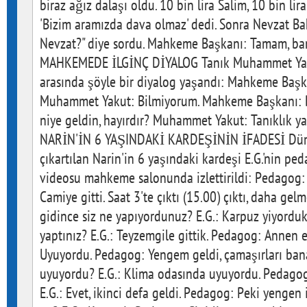
biraz ağız dalaşı oldu. 10 bin lira Salim, 10 bin lir
'Bizim aramızda dava olmaz' dedi. Sonra Nevzat B
Nevzat?" diye sordu. Mahkeme Başkanı: Tamam, ba
MAHKEMEDE İLGİNÇ DİYALOG Tanık Muhammet Yak
arasında şöyle bir diyalog yaşandı: Mahkeme Başk
Muhammet Yakut: Bilmiyorum. Mahkeme Başkanı:
niye geldin, hayırdır? Muhammet Yakut: Tanıklık y
NARİN'İN 6 YAŞINDAKİ KARDEŞİNİN İFADESİ Dün 
çıkartılan Narin'in 6 yaşındaki kardeşi E.G.'nin pe
videosu mahkeme salonunda izlettirildi: Pedagog: N
Camiye gitti. Saat 3'te çıktı (15.00) çıktı, daha ge
gidince siz ne yapıyordunuz? E.G.: Karpuz yiyordu
yaptınız? E.G.: Teyzemgile gittik. Pedagog: Annen 
Uyuyordu. Pedagog: Yengem geldi, çamaşırları bana
uyuyordu? E.G.: Klima odasında uyuyordu. Pedagog
E.G.: Evet, ikinci defa geldi. Pedagog: Peki yengen 