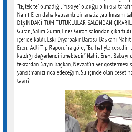
"tıştek te" olmadığı, "fıskiye" olduğu bilirkişi tara
Nahit Eren daha kapsamlı bir analiz yapılmasını t
DIŞINDAKİ TÜM TUTUKLULAR SALONDAN ÇIKARILDI 
Güran, Salim Güran, Enes Güran salondan çıkartıld
içeride kaldı. Eski Diyarbakır Barosu Başkanı Nahi
Eren: Adli Tıp Raporu'na göre; "Bu haliyle cesedin 
kaldığı değerlendirilmektedir." Nahit Eren: Babayı
tekrardan. Sayın Başkan, Nevzat'ın yer göstermesi 
yansıtmanızı rica edeceğim. Su içinde olan ceset na
taşır?