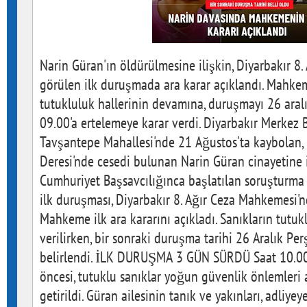
Narin Güran'ın öldürülmesine ilişkin, Diyarbakır 8
görülen ilk duruşmada ara karar açıklandı. Mahke
tutukluluk hallerinin devamına, duruşmayı 26 ara
09.00'a ertelemeye karar verdi. Diyarbakır Merkez Ba
Tavşantepe Mahallesi'nde 21 Ağustos'ta kaybolan, 
Deresi'nde cesedi bulunan Narin Güran cinayetine i
Cumhuriyet Başsavcılığınca başlatılan soruşturma
ilk duruşması, Diyarbakır 8. Ağır Ceza Mahkemesi'
Mahkeme ilk ara kararını açıkladı. Sanıkların tutu
verilirken, bir sonraki duruşma tarihi 26 Aralık P
belirlendi. İLK DURUŞMA 3 GÜN SÜRDÜ Saat 10.0
öncesi, tutuklu sanıklar yoğun güvenlik önlemleri 
getirildi. Güran ailesinin tanık ve yakınları, adliye