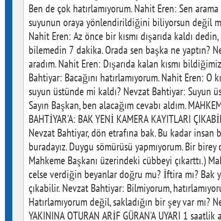
Ben de çok hatırlamıyorum. Nahit Eren: Sen arama 
suyunun oraya yönlendirildiğini biliyorsun değil m
Nahit Eren: Az önce bir kısmı dışarıda kaldı dedin,
bilemedin 7 dakika. Orada sen başka ne yaptın? Ne
aradım. Nahit Eren: Dışarıda kalan kısmı bildiğimiz
Bahtiyar: Bacağını hatırlamıyorum. Nahit Eren: O k
suyun üstünde mi kaldı? Nevzat Bahtiyar: Suyun üs
Sayın Başkan, ben alacağım cevabı aldım. MAH
BAHTİYAR'A: BAK YENİ KAMERA KAYITLARI ÇIKABİ
Nevzat Bahtiyar, dön etrafına bak. Bu kadar insan 
buradayız. Duygu sömürüsü yapmıyorum. Bir birey o
Mahkeme Başkanı üzerindeki cübbeyi çıkarttı.) M
celse verdiğin beyanlar doğru mu? İftira mı? Bak y
çıkabilir. Nevzat Bahtiyar: Bilmiyorum, hatırlamı
Hatırlamıyorum değil, sakladığın bir şey var mı? N
YAKININA OTURAN ARİF GÜRAN'A UYARI 1 saatlik 