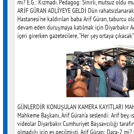
mı? E.G.: Kızmadı. Pedagog: Sinirli, mutsuz oldu m
ARİF GÜRAN ADLİYEYE GELDİ Dün rahatsızlanarak D
Hastanesi'ne kaldırılan baba Arif Güran, taburcu o
devam eden duruşmaya katılmak için Diyarbakır Adl
içeri girerken gazetecilere, "Her şey ortaya çıkacak"
GÜNLERDİR KONUŞULAN KAMERA KAYITLARI MA
Mahkeme Başkanı, Arif Güran'a seslendi: Arif bey, 
videolar Diyarbakır Cumhuriyet Başsavcılığı tarafı
olmadığı için es geçilmişti. Arif Güran: Dara-2 m