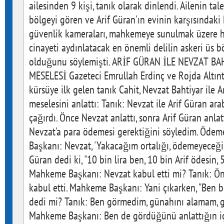
ailesinden 9 kişi, tanık olarak dinlendi. Ailenin tal
bölgeyi gören ve Arif Güran'ın evinin karşısındaki 
güvenlik kameraları, mahkemeye sunulmak üzere ha
cinayeti aydınlatacak en önemli delilin askeri üs 
olduğunu söylemişti. ARİF GÜRAN İLE NEVZAT B
MESELESİ Gazeteci Emrullah Erdinç ve Rojda Altınt
kürsüye ilk gelen tanık Cahit, Nevzat Bahtiyar ile 
meselesini anlattı: Tanık: Nevzat ile Arif Güran a
çağırdı. Önce Nevzat anlattı, sonra Arif Güran anlatt
Nevzat'a para ödemesi gerektiğini söyledim. Ödem
Başkanı: Nevzat, 'Yakacağım ortalığı, ödemeyeceği
Güran dedi ki, "10 bin lira ben, 10 bin Arif ödesin,
Mahkeme Başkanı: Nevzat kabul etti mi? Tanık: Ön
kabul etti. Mahkeme Başkanı: Yani çıkarken, "Ben b
dedi mi? Tanık: Ben görmedim, günahını alamam,
Mahkeme Başkanı: Ben de gördüğünü anlattığın içi