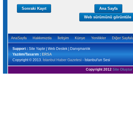
Sonraki Kayıt
Ana Sayfa
Web sürümünü görüntüle
AnaSayfa
Hakkımızda
İletişim
Künye
Yenilikler
Diğer Sayfal
Support :
Site Yaptır | Web Destek | Danışmanlık
Yazılım/Tasarım :
ERSA
Copyright © 2013.
İstanbul Haber Gazetesi
- İstanbul'un Sesi
Copyright 2012
Site Oluştur