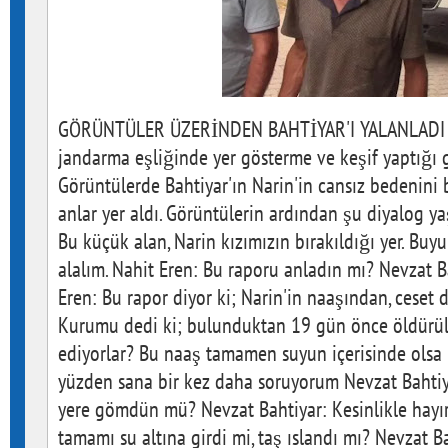
GÖRÜNTÜLER ÜZERİNDEN BAHTİYAR'I YALANLADI N
jandarma eşliğinde yer gösterme ve keşif yaptığı gö
Görüntülerde Bahtiyar'ın Narin'in cansız bedenini b
anlar yer aldı. Görüntülerin ardından şu diyalog 
Bu küçük alan, Narin kızımızın bırakıldığı yer. Buy
alalım. Nahit Eren: Bu raporu anladın mı? Nevzat 
Eren: Bu rapor diyor ki; Narin'in naaşından, ceset d
Kurumu dedi ki; bulunduktan 19 gün önce öldürü
ediyorlar? Bu naaş tamamen suyun içerisinde olsa
yüzden sana bir kez daha soruyorum Nevzat Bahtiy
yere gömdün mü? Nevzat Bahtiyar: Kesinlikle hayı
tamamı su altına girdi mi, taş ıslandı mı? Nevzat Ba