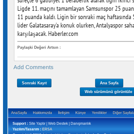
süreçte 6 galibiyet 1 beraberlik alarak ligin ikinci 
Ligde 11. maçını tamamlayan Samsunspor 25 puana
11 puanda kaldı. Ligin bir sonraki maç haftasınd
lider Galatasaray'a konuk olurken, Antalyaspor sa
karşılaşacak. Haberler.com
Paylaşki Değeri Artsın
:
Add Comments
Sonraki Kayıt
Ana Sayfa
Web sürümünü görüntüle
AnaSayfa
Hakkımızda
İletişim
Künye
Yenilikler
Diğer Sayfal
Support :
Site Yaptır | Web Destek | Danışmanlık
Yazılım/Tasarım :
ERSA