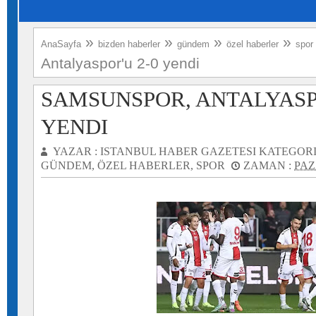
»
»
»
»
AnaSayfa
bizden haberler
gündem
özel haberler
spor
Antalyaspor'u 2-0 yendi
SAMSUNSPOR, ANTALYASPO
YENDI
YAZAR :
ISTANBUL HABER GAZETESI
KATEGORI
GÜNDEM
,
ÖZEL HABERLER
,
SPOR
ZAMAN :
PAZ