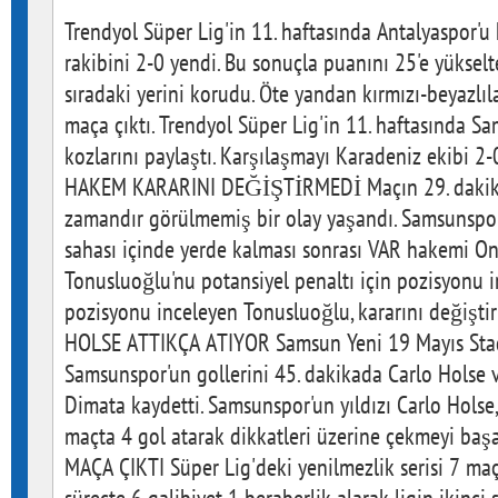
Trendyol Süper Lig'in 11. haftasında Antalyaspor'
rakibini 2-0 yendi. Bu sonuçla puanını 25'e yükselt
sıradaki yerini korudu. Öte yandan kırmızı-beyazlıla
maça çıktı. Trendyol Süper Lig'in 11. haftasında S
kozlarını paylaştı. Karşılaşmayı Karadeniz ekibi 2
HAKEM KARARINI DEĞİŞTİRMEDİ Maçın 29. dakika
zamandır görülmemiş bir olay yaşandı. Samsunspor
sahası içinde yerde kalması sonrası VAR hakemi O
Tonusluoğlu'nu potansiyel penaltı için pozisyonu i
pozisyonu inceleyen Tonusluoğlu, kararını değişti
HOLSE ATTIKÇA ATIYOR Samsun Yeni 19 Mayıs St
Samsunspor'un gollerini 45. dakikada Carlo Holse 
Dimata kaydetti. Samsunspor'un yıldızı Carlo Holse,
maçta 4 gol atarak dikkatleri üzerine çekmeyi ba
MAÇA ÇIKTI Süper Lig'deki yenilmezlik serisi 7 ma