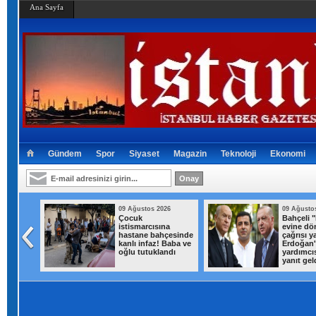
Ana Sayfa
Gündem
Spor
Siyaset
Magazin
Teknoloji
Ekonomi
026
09 Ağustos 2026
09 Ağusto
Murat
Çocuk
Bahçeli 
istismarcısına
evine dö
ndan
hastane bahçesinde
çağrısı y
u
kanlı infaz! Baba ve
Erdoğan'
oğlu tutuklandı
yardımcı
yanıt gel