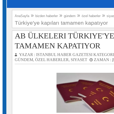
»
»
»
»
AnaSayfa
bizden haberler
gündem
özel haberler
siya
Türkiye'ye kapıları tamamen kapatıyor
AB ÜLKELERI TÜRKIYE'YE
TAMAMEN KAPATIYOR
YAZAR :
ISTANBUL HABER GAZETESI
KATEGORI
GÜNDEM
,
ÖZEL HABERLER
,
SIYASET
ZAMAN :