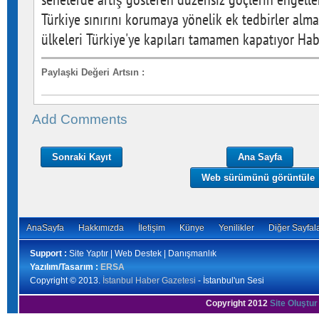
Türkiye sınırını korumaya yönelik ek tedbirler almas
ülkeleri Türkiye'ye kapıları tamamen kapatıyor Hab
Paylaşki Değeri Artsın
:
Add Comments
Sonraki Kayıt
Ana Sayfa
Web sürümünü görüntüle
AnaSayfa
Hakkımızda
İletişim
Künye
Yenilikler
Diğer Sayfal
Support :
Site Yaptır | Web Destek | Danışmanlık
Yazılım/Tasarım :
ERSA
Copyright © 2013.
İstanbul Haber Gazetesi
- İstanbul'un Sesi
Copyright 2012
Site Oluştur