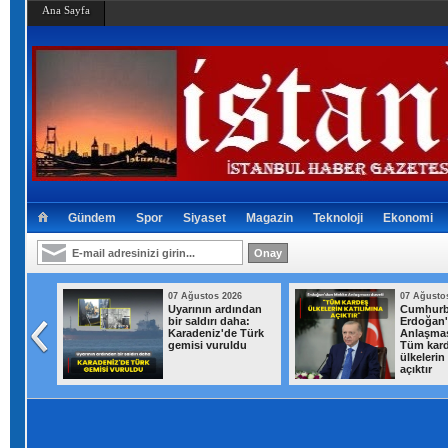
Ana Sayfa
Gündem
Spor
Siyaset
Magazin
Teknoloji
Ekonomi
026
07 Ağustos 2026
07 Ağusto
t Kurum
Uyarının ardından
Cumhurb
di:
bir saldırı daha:
Erdoğan
in 500
Karadeniz'de Türk
Anlaşmas
lim
gemisi vuruldu
Tüm kar
uldu
ülkelerin
açıktır