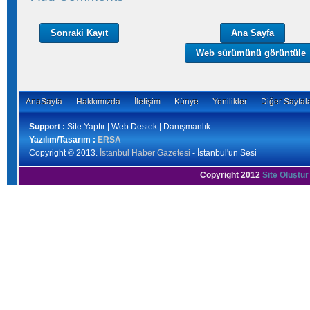
Sonraki Kayıt
Ana Sayfa
Web sürümünü görüntüle
AnaSayfa
Hakkımızda
İletişim
Künye
Yenilikler
Diğer Sayfal
Support :
Site Yaptır | Web Destek | Danışmanlık
Yazılım/Tasarım :
ERSA
Copyright © 2013.
İstanbul Haber Gazetesi
- İstanbul'un Sesi
Copyright 2012
Site Oluştur