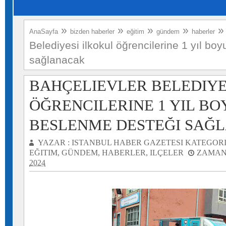
»
»
»
»
AnaSayfa
bizden haberler
eğitim
gündem
haberler
Belediyesi ilkokul öğrencilerine 1 yıl b
sağlanacak
BAHÇELIEVLER BELEDIYE
ÖĞRENCILERINE 1 YIL B
BESLENME DESTEĞI SAĞ
YAZAR :
ISTANBUL HABER GAZETESI
KATEGORI
EĞITIM
,
GÜNDEM
,
HABERLER
,
ILÇELER
ZAMAN
2024