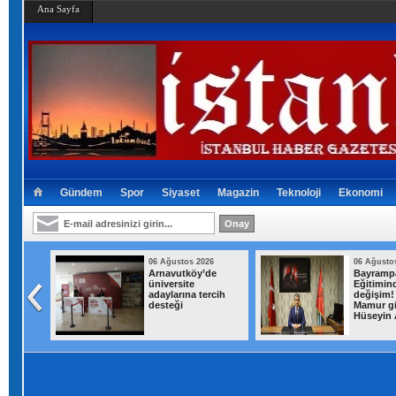
Ana Sayfa
Gündem
Spor
Siyaset
Magazin
Teknoloji
Ekonomi
026
06 Ağustos 2026
06 Ağusto
diye
Arnavutköy’de
Bayramp
u Caner
üniversite
Eğitimin
kında
adaylarına tercih
değişim!
ı verildi
desteği
Mamur git
Hüseyin 