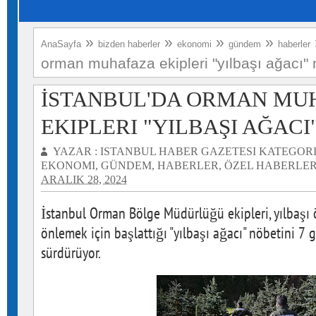
»
»
»
»
AnaSayfa
bizden haberler
ekonomi
gündem
haberler
orman muhafaza ekipleri "yılbaşı ağacı"
İSTANBUL'DA ORMAN MU
EKIPLERI "YILBAŞI AĞAC
YAZAR :
ISTANBUL HABER GAZETESI
KATEGORI
EKONOMI
,
GÜNDEM
,
HABERLER
,
ÖZEL HABERLE
ARALIK 28, 2024
İstanbul Orman Bölge Müdürlüğü ekipleri, yılbaşı 
önlemek için başlattığı "yılbaşı ağacı" nöbetini 7 g
sürdürüyor.