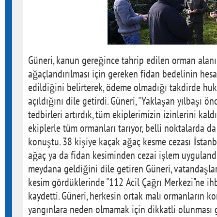
Güneri, kanun gereğince tahrip edilen orman alan
ağaçlandırılması için gereken fidan bedelinin hesa
edildiğini belirterek, ödeme olmadığı takdirde h
açıldığını dile getirdi. Güneri, "Yaklaşan yılbaşı ö
tedbirleri artırdık, tüm ekiplerimizin izinlerini kald
ekiplerle tüm ormanları tarıyor, belli noktalarda da
konuştu. 38 kişiye kaçak ağaç kesme cezası İstanbu
ağaç ya da fidan kesiminden cezai işlem uygulandı
meydana geldiğini dile getiren Güneri, vatandaşla
kesim gördüklerinde "112 Acil Çağrı Merkezi"ne ih
kaydetti. Güneri, herkesin ortak malı ormanların k
yangınlara neden olmamak için dikkatli olunması ge