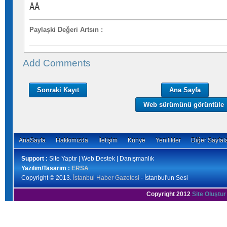
AA
Paylaşki Değeri Artsın
:
Add Comments
Sonraki Kayıt
Ana Sayfa
Web sürümünü görüntüle
AnaSayfa
Hakkımızda
İletişim
Künye
Yenilikler
Diğer Sayfal
Support :
Site Yaptır | Web Destek | Danışmanlık
Yazılım/Tasarım :
ERSA
Copyright © 2013.
İstanbul Haber Gazetesi
- İstanbul'un Sesi
Copyright 2012
Site Oluştur