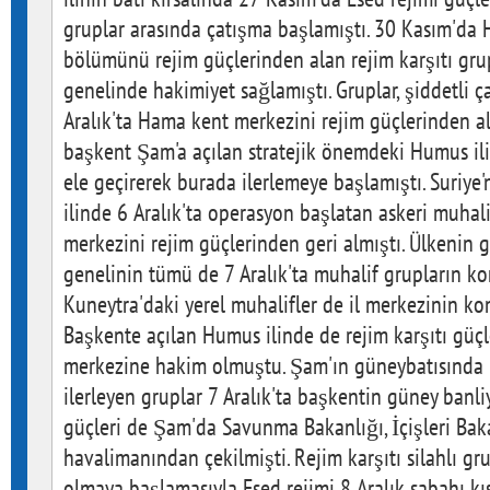
gruplar arasında çatışma başlamıştı. 30 Kasım'da 
bölümünü rejim güçlerinden alan rejim karşıtı grup
genelinde hakimiyet sağlamıştı. Gruplar, şiddetli 
Aralık'ta Hama kent merkezini rejim güçlerinden alm
başkent Şam'a açılan stratejik önemdeki Humus ilin
ele geçirerek burada ilerlemeye başlamıştı. Suriye'
ilinde 6 Aralık'ta operasyon başlatan askeri muhalif
merkezini rejim güçlerinden geri almıştı. Ülkenin 
genelinin tümü de 7 Aralık'ta muhalif grupların ko
Kuneytra'daki yerel muhalifler de il merkezinin ko
Başkente açılan Humus ilinde de rejim karşıtı güçle
merkezine hakim olmuştu. Şam'ın güneybatısında E
ilerleyen gruplar 7 Aralık'ta başkentin güney banli
güçleri de Şam'da Savunma Bakanlığı, İçişleri Baka
havalimanından çekilmişti. Rejim karşıtı silahlı g
olmaya başlamasıyla Esed rejimi 8 Aralık sabahı k