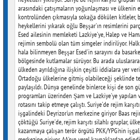
arasındaki çatışmaların yoğunlaşması ve ülkenin e
kontrolünden çıkmasıyla sokağa dökülen kitleler, 
heykellerini yıkarak oğlu Beşşar'ın resimlerini pa
Esed ailesinin memleketi Lazkiye'ye, Halep ve Ham
rejimin sembolü olan tüm simgeler indiriliyor. Hal
hala bilinmeyen Beşşar Esed'in sarayını da basark
bölgesinde kutlamalar sürüyor. Bu arada uluslarara
ülkeden ayrıldığına ilişkin çeşitli iddialara yer ver
Ortadoğu ülkelerine gitmiş olabileceği şeklinde te
paylaşıldı. Dünya genelinde binlerce kişi de son g
programları üzerinden Şam ve Lazkiye'ye yapılan 
rotasını takip etmeye çalıştı. Suriye'de rejim karşıt
işgalindeki Deyrizor'un merkezine giriyor Baas rejim
çöktüğü Suriye'de, rejim karşıtı silahlı gruplar, ü
kazanmaya çalışan terör örgütü PKK/YPG'nin işgal
merkezine giriyor. AA'nın yerel kaynaklardan edindi