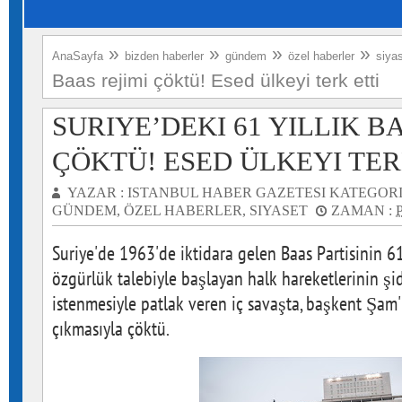
»
»
»
»
AnaSayfa
bizden haberler
gündem
özel haberler
siya
Baas rejimi çöktü! Esed ülkeyi terk etti
SURIYE’DEKI 61 YILLIK B
ÇÖKTÜ! ESED ÜLKEYI TER
YAZAR :
ISTANBUL HABER GAZETESI
KATEGORI
GÜNDEM
,
ÖZEL HABERLER
,
SIYASET
ZAMAN :
Suriye'de 1963'de iktidara gelen Baas Partisinin 61 
özgürlük talebiyle başlayan halk hareketlerinin şi
istenmesiyle patlak veren iç savaşta, başkent Şam
çıkmasıyla çöktü.