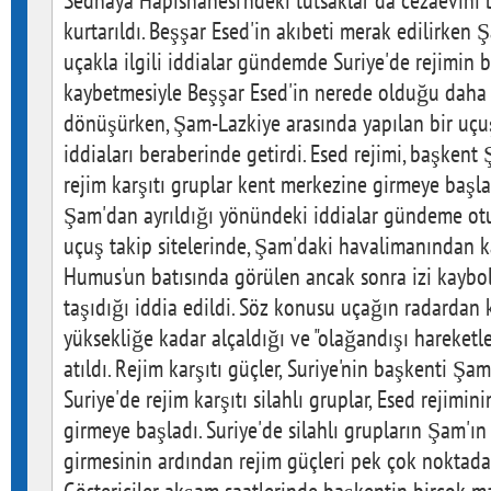
Sednaya Hapishanesi'ndeki tutsaklar da cezaevini b
kurtarıldı. Beşşar Esed'in akıbeti merak edilirke
uçakla ilgili iddialar gündemde Suriye'de rejimin
kaybetmesiyle Beşşar Esed'in nerede olduğu daha 
dönüşürken, Şam-Lazkiye arasında yapılan bir uçu
iddiaları beraberinde getirdi. Esed rejimi, başken
rejim karşıtı gruplar kent merkezine girmeye başla
Şam'dan ayrıldığı yönündeki iddialar gündeme otur
uçuş takip sitelerinde, Şam'daki havalimanından k
Humus'un batısında görülen ancak sonra izi kaybol
taşıdığı iddia edildi. Söz konusu uçağın radarda
yüksekliğe kadar alçaldığı ve "olağandışı hareketler
atıldı. Rejim karşıtı güçler, Suriye'nin başkenti Şa
Suriye'de rejim karşıtı silahlı gruplar, Esed rejimi
girmeye başladı. Suriye'de silahlı grupların Şam'ı
girmesinin ardından rejim güçleri pek çok noktada