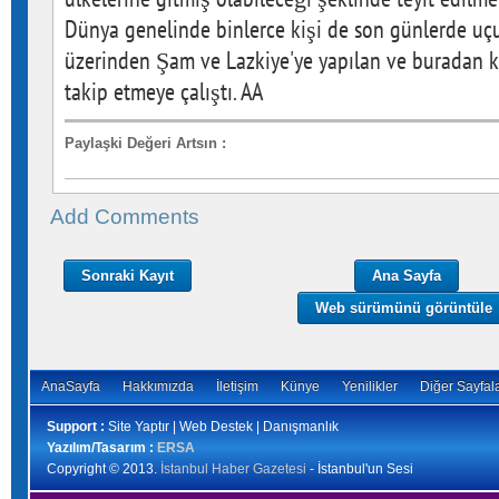
Dünya genelinde binlerce kişi de son günlerde uç
üzerinden Şam ve Lazkiye'ye yapılan ve buradan ka
takip etmeye çalıştı. AA
Paylaşki Değeri Artsın
:
Add Comments
Sonraki Kayıt
Ana Sayfa
Web sürümünü görüntüle
AnaSayfa
Hakkımızda
İletişim
Künye
Yenilikler
Diğer Sayfal
Support :
Site Yaptır | Web Destek | Danışmanlık
Yazılım/Tasarım :
ERSA
Copyright © 2013.
İstanbul Haber Gazetesi
- İstanbul'un Sesi