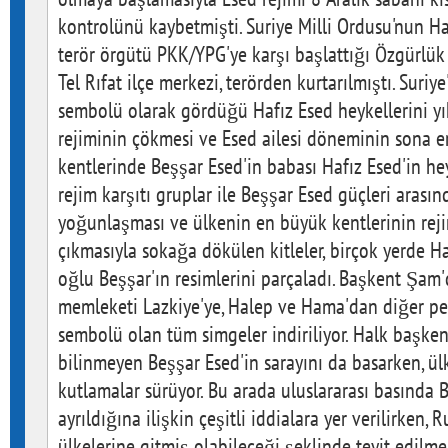
kontrolünü kaybetmişti. Suriye Milli Ordusu'nun Hal
terör örgütü PKK/YPG'ye karşı başlattığı Özgürlü
Tel Rıfat ilçe merkezi, terörden kurtarılmıştı. Suriye
sembolü olarak gördüğü Hafız Esed heykellerini yık
rejiminin çökmesi ve Esed ailesi döneminin sona er
kentlerinde Beşşar Esed'in babası Hafız Esed'in heyk
rejim karşıtı gruplar ile Beşşar Esed güçleri arasın
yoğunlaşması ve ülkenin en büyük kentlerinin rej
çıkmasıyla sokağa dökülen kitleler, birçok yerde Ha
oğlu Beşşar'ın resimlerini parçaladı. Başkent Şam'
memleketi Lazkiye'ye, Halep ve Hama'dan diğer pe
sembolü olan tüm simgeler indiriliyor. Halk başke
bilinmeyen Beşşar Esed'in sarayını da basarken, ü
kutlamalar sürüyor. Bu arada uluslararası basında 
ayrıldığına ilişkin çeşitli iddialara yer verilirken,
ülkelerine gitmiş olabileceği şeklinde teyit edilmem