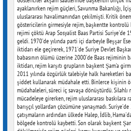
Göstericiler akşam saatlerinde başkentin birçok m
ayaklanırken rejim güçleri, Savunma Bakanlığı, İçiş
uluslararası havalimanından çekilmişti. Kritik öne
göstericilerin girmesiyle rejim, başkentte kontrolü 
rejimi çöktü Arap Sosyalist Baas Partisi Suriye'de 1
geldi. 1970'de yılında parti içi darbeyle Beşşar Es
iktidarı ele geçirerek, 1971'de Suriye Devlet Başkan
babasının ölümü üzerine 2000'de Baas rejiminin ba
iktidarı, rejim karşıtı grupların başkent Şam'a girm
2011 yılında özgürlük talebiyle halk hareketleri ba
şiddet kullanarak müdahale etti. Binlerce kişinin 
müdahaleleri, süreci iç savaşa dönüştürdü. Silahlı 
mücadeleye girerken, rejim uluslararası baskılara
barışçıl yollardan çözümüne yanaşmadı. Suriye'd
çatışmaların ardından ülkede Halep, İdlib, Hama'd
bölgede kontrolü kaybetti. Son olarak başkent Şa