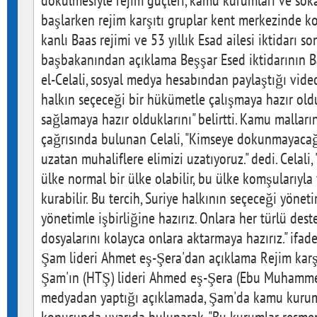
dökülmesiyle rejim güçleri, kamu kurumları ve sok
başlarken rejim karşıtı gruplar kent merkezinde kont
kanlı Baas rejimi ve 53 yıllık Esad ailesi iktidarı 
başbakanından açıklama Beşşar Esed iktidarının
el-Celali, sosyal medya hesabından paylaştığı vide
halkın seçeceği bir hükümetle çalışmaya hazır oldu
sağlamaya hazır olduklarını" belirtti. Kamu malları
çağrısında bulunan Celali, "Kimseye dokunmayacağı
uzatan muhaliflere elimizi uzatıyoruz." dedi. Celali, 
ülke normal bir ülke olabilir, bu ülke komşularıyla 
kurabilir. Bu tercih, Suriye halkının seçeceği yöneti
yönetimle işbirliğine hazırız. Onlara her türlü dest
dosyalarını kolayca onlara aktarmaya hazırız." ifade
Şam lideri Ahmet eş-Şera'dan açıklama Rejim karşıt
Şam'ın (HTŞ) lideri Ahmed eş-Şera (Ebu Muhammed
medyadan yaptığı açıklamada, Şam'da kamu kurum