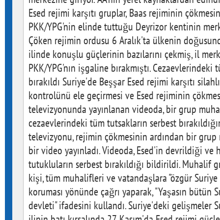
Esed rejimi karşıtı gruplar, Baas rejiminin çökmesi
PKK/YPG'nin elinde tuttuğu Deyrizor kentinin mer
Çöken rejimin ordusu 6 Aralık'ta ülkenin doğusunda
ilinde konuşlu güçlerinin bazılarını çekmiş, il mer
PKK/YPG'nın işgaline bırakmıştı. Cezaevlerindeki t
bırakıldı Suriye'de Beşşar Esed rejimi karşıtı silah
kontrolünü ele geçirmesi ve Esed rejiminin çökmes
televizyonunda yayınlanan videoda, bir grup muhali
cezaevlerindeki tüm tutsakların serbest bırakıldığı
televizyonu, rejimin çökmesinin ardından bir grup
bir video yayınladı. Videoda, Esed'in devrildiği ve
tutukluların serbest bırakıldığı bildirildi. Muhalif
kişi, tüm muhalifleri ve vatandaşlara "özgür Suriye
koruması yönünde çağrı yaparak, "Yaşasın bütün Su
devleti" ifadesini kullandı. Suriye'deki gelişmeler 
ilinin batı kırsalında 27 Kasım'da Esed rejimi güçler