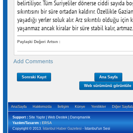
belirtiliyor. Tüm Suriyeliler dönerse ciddi sayıda bo
sıkıntısını bir süre ortadan kaldırır. Özellikle Gazi
yaşadığı yerler soluk alır. Arz sıkıntılı olduğu içi
yaşanmaz ancak kiralar bir süre stabil kalır, artmaz.
Paylaşki Değeri Artsın
:
Add Comments
Sonraki Kayıt
Ana Sayfa
Web sürümünü görüntüle
AnaSayfa
Hakkımızda
İletişim
Künye
Yenilikler
Diğer Sayfal
Support :
Site Yaptır | Web Destek | Danışmanlık
Yazılım/Tasarım :
ERSA
Copyright © 2013.
İstanbul Haber Gazetesi
- İstanbul'un Sesi