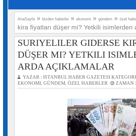
»
»
»
»
AnaSayfa
bizden haberler
ekonomi
gündem
özel habe
kira fiyatları düşer mi? Yetkili isimlerden
SURIYELILER GIDERSE KI
DÜŞER MI? YETKILI ISIM
ARDA AÇIKLAMALAR
YAZAR :
ISTANBUL HABER GAZETESI
KATEGORI
EKONOMI
,
GÜNDEM
,
ÖZEL HABERLER
ZAMAN 