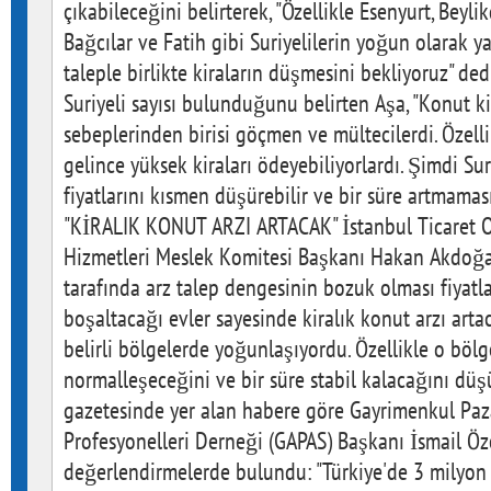
çıkabileceğini belirterek, "Özellikle Esenyurt, Beyli
Bağcılar ve Fatih gibi Suriyelilerin yoğun olarak 
taleple birlikte kiraların düşmesini bekliyoruz" dedi
Suriyeli sayısı bulunduğunu belirten Aşa, "Konut k
sebeplerinden birisi göçmen ve mültecilerdi. Özellik
gelince yüksek kiraları ödeyebiliyorlardı. Şimdi Sur
fiyatlarını kısmen düşürebilir ve bir süre artmamas
"KİRALIK KONUT ARZI ARTACAK" İstanbul Ticaret O
Hizmetleri Meslek Komitesi Başkanı Hakan Akdoğan 
tarafında arz talep dengesinin bozuk olması fiyatları
boşaltacağı evler sayesinde kiralık konut arzı arta
belirli bölgelerde yoğunlaşıyordu. Özellikle o bölge
normalleşeceğini ve bir süre stabil kalacağını dü
gazetesinde yer alan habere göre Gayrimenkul Paz
Profesyonelleri Derneği (GAPAS) Başkanı İsmail Özc
değerlendirmelerde bulundu: "Türkiye'de 3 milyon 