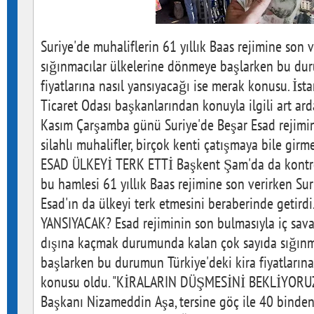
Suriye'de muhaliflerin 61 yıllık Baas rejimine son
sığınmacılar ülkelerine dönmeye başlarken bu dur
fiyatlarına nasıl yansıyacağı ise merak konusu. İst
Ticaret Odası başkanlarından konuyla ilgili art ard
Kasım Çarşamba günü Suriye'de Beşar Esad rejimi
silahlı muhalifler, birçok kenti çatışmaya bile girm
ESAD ÜLKEYİ TERK ETTİ Başkent Şam'da da kontrol
bu hamlesi 61 yıllık Baas rejimine son verirken Su
Esad'ın da ülkeyi terk etmesini beraberinde getir
YANSIYACAK? Esad rejiminin son bulmasıyla iç sava
dışına kaçmak durumunda kalan çok sayıda sığınm
başlarken bu durumun Türkiye'deki kira fiyatlarına
konusu oldu. "KİRALARIN DÜŞMESİNİ BEKLİYORUZ"
Başkanı Nizameddin Aşa, tersine göç ile 40 binden