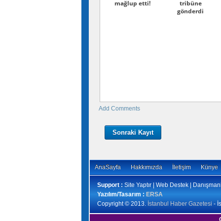
mağlup etti!
tribüne
gönderdi
Add Comments
Sonraki Kayıt
AnaSayfa
Hakkımızda
İletişim
Künye
Support :
Site Yaptır | Web Destek | Danışmanl
Yazılım/Tasarım :
ERSA
Copyright © 2013.
İstanbul Haber Gazetesi
- İ