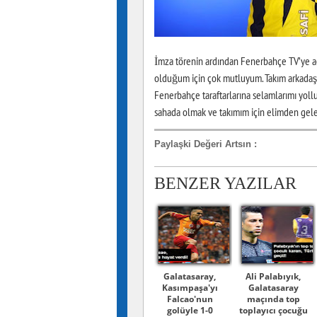
İmza törenin ardından Fenerbahçe TV’ye aç
olduğum için çok mutluyum. Takım arkadaşla
Fenerbahçe taraftarlarına selamlarımı yollu
sahada olmak ve takımım için elimden gelen
Paylaşki Değeri Artsın
:
BENZER YAZILAR
Galatasaray,
Ali Palabıyık,
Kasımpaşa'yı
Galatasaray
Falcao'nun
maçında top
golüyle 1-0
toplayıcı çocuğu