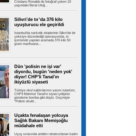
dostlar için dev yatırım
Cristiano Ronaldo ile fotoğraf çeken 10
yaşındaki Berat Uluğ...
Kartal Belediyesi, kent yaşamı ile can dostların
yaşam kalitesini artıracak...
Silivri’de tır’da 376 kilo
uyuşturucu ele geçirildi
Ahbap soruşturmasında MASAK
İstanbul’da narkotik ekiplerinin Silivri’de bir
çekiciye düzenlediği operasyonda, tır
hareketleri tek tek incelendi! Kim ne kadar
içerisinde yapılan aramada 376 kilo 50
gönderdi?
gram marihuana...
İstanbul Cumhuriyet Başsavcılığı'nın yürüttüğü
Ahbap soruşturması kapsamında...
Dün 'polisin ne işi var'
diyordu, bugün 'neden yok'
LGS'de İstanbul'un en yüksek
diyor! CHP’li Tanal’ın
puanlı 20 lisesi belli oldu
Liselere Geçiş Sistemi (LGS) ilk yerleştirme
ikiyüzlü siyaseti
sonuçlarının açıklanmasının...
Türkiye okul saldırılarının yasını tutarken,
CHP’li Mahmut Tanal’ın siyasi çelişkisi
gündeme bomba gibi düştü. Geçmişte
"Polisin okuld...
Milyonlarca emeklinin maaşında
kesinti yapılacak! Tutar netleşti
Uçakta fenalaşan yolcuya
Sosyal Güvenlik Kurumu'nun yılbaşından bu
Sağlık Bakanı Memişoğlu
yana uyguladığı geçmişe dönük prim...
müdahale etti
Uçuş sırasında aniden rahatsızlanan kadın