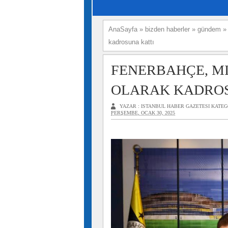
AnaSayfa
»
bizden haberler
»
gündem
kadrosuna kattı
FENERBAHÇE, MI
OLARAK KADROS
YAZAR :
ISTANBUL HABER GAZETESI
KATEG
PERŞEMBE, OCAK 30, 2025