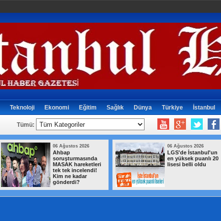
Teknoloji
Ekonomi
Eğitim
Sağlık
Dünya
Türkiye
İstanbul
Tümü:
06 Ağustos 2026
06 Ağustos 2026
Milyonlarca
İzmir Otogarı için
emeklinin maaşında
tahliye kararı!
kesinti yapılacak!
Yargıtay son noktayı
Tutar netleşti
koydu