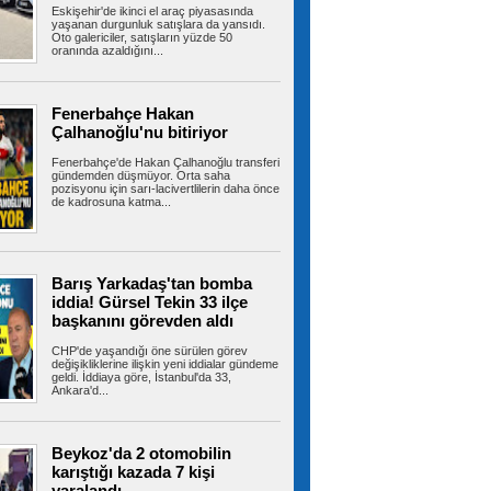
Eskişehir'de ikinci el araç piyasasında
yaşanan durgunluk satışlara da yansıdı.
Oto galericiler, satışların yüzde 50
oranında azaldığını...
Fenerbahçe, Sturm Graz'ı iki
golle yıktı!
Temsilcimiz Fenerbahçe, UEFA Şampiyonlar
Ligi 3. eleme turu ilk maçında...
Fenerbahçe Hakan
Çalhanoğlu'nu bitiriyor
Fenerbahçe'de Hakan Çalhanoğlu transferi
gündemden düşmüyor. Orta saha
pozisyonu için sarı-lacivertlilerin daha önce
Avcılar’da otomobil ile çarpışan
de kadrosuna katma...
motosikletin sürücüsü ağır yaralandı
AVCILAR'da otomobil ile çarpışan motosikletin
sürücüsü ağır yaralandı....
Barış Yarkadaş'tan bomba
iddia! Gürsel Tekin 33 ilçe
başkanını görevden aldı
İstanbul-İzmir Otoyolu tünelinde
kaza: 2 yaralı
İstanbul- İzmir Otoyolu Orhangazi Tüneli'nde
CHP'de yaşandığı öne sürülen görev
değişikliklerine ilişkin yeni iddialar gündeme
TIR'ın kamyona arkadan çarptığı...
geldi. İddiaya göre, İstanbul'da 33,
Ankara'd...
Ümraniye Belediyesi'nden
Beykoz'da 2 otomobilin
gençlere yönelik projeler
karıştığı kazada 7 kişi
ÜMRANİYE Belediyesi, gençlerin üniversite
yaralandı