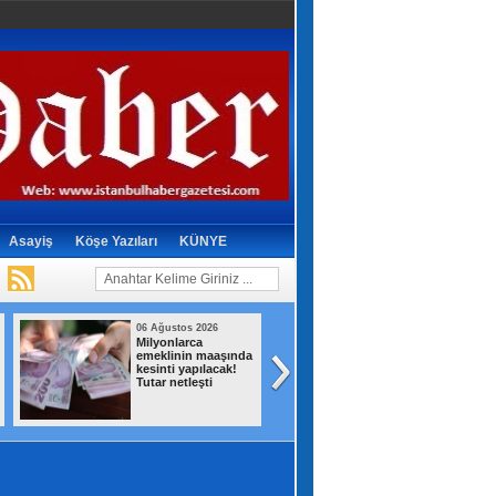
Asayiş
Köşe Yazıları
KÜNYE
06 Ağustos 2026
05 Ağustos 2026
Beylikdüzü’nde
İstanbul'da tahliy
uyuşturucu
edilen bina çöktü
operasyonu: 62 kilo
eroin ve
metamfetamin ele
geçirildi