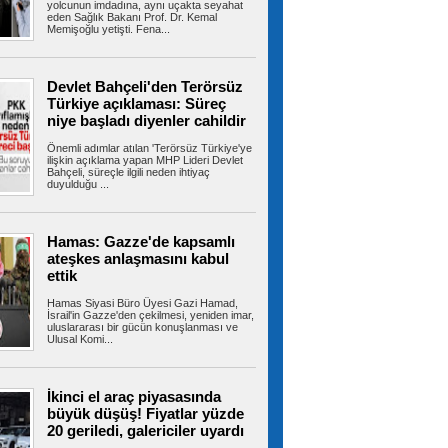
yolcunun imdadına, aynı uçakta seyahat
eden Sağlık Bakanı Prof. Dr. Kemal
İzmir Otogarı için tahliye kararı!
Memişoğlu yetişti. Fena...
Yargıtay son noktayı koydu
İzmir Büyükşehir Belediyesi ile İZOTAŞ
arasında İzmir Otogarı'nın işletmesine...
Devlet Bahçeli'den Terörsüz
Türkiye açıklaması: Süreç
niye başladı diyenler cahildir
Beylikdüzü’nde uyuşturucu
Önemli adımlar atılan 'Terörsüz Türkiye'ye
operasyonu: 62 kilo eroin ve metamfetamin
ilişkin açıklama yapan MHP Lideri Devlet
ele geçirildi
Bahçeli, süreçle ilgili neden ihtiyaç
İstanbul’un Beylikdüzü ilçesinde iki ev ve bir
duyulduğu ...
araca polis ekiplerince...
Hamas: Gazze'de kapsamlı
ateşkes anlaşmasını kabul
İstanbul'da tahliye edilen bina
ettik
çöktü
Bahçelievler'de 4 katlı boş bir bina çöktü.
Hamas Siyasi Büro Üyesi Gazi Hamad,
Yaralının olmadığı öğrenilirken,...
İsrail'in Gazze'den çekilmesi, yeniden imar,
uluslararası bir gücün konuşlanması ve
Ulusal Komi...
Şehit ve gazilere yeni haklar
İkinci el araç piyasasında
içeren kanun teklifi komisyondan geçti
büyük düşüş! Fiyatlar yüzde
Cumhur İttifakı tarafından hazırlanan ve
20 geriledi, galericiler uyardı
TBMM'ye sunulan şehit ve gazilere yeni...