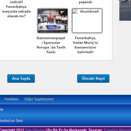
indirdi!
yaşandı
Fenerbahçe
maçında sahada
olacak mı?
Gaziosmanpaşal
Fenerbahçe,
ı Sporcular
Vedat Muriç'in
Avrupa`da Tarih
bonservisini
Yazdı
belirledi!
Ana Sayfa
Önceki Kayıt
Yenilikler
Diğer Sayfalarımız
ık
stanbul'un Sesi
Copyright 2012
Site Oluştur
| Bu Bir Er-Sa Markasıdır. Tasarım:
Creating Websit