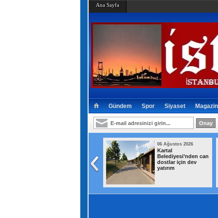
Ana Sayfa
Gündem
Spor
Siyaset
Magazin
06 Ağustos 2026
06 Ağustos 2026
Ahbap
LGS'de İstanbul'un
soruşturmasında
en yüksek puanlı 20
MASAK hareketleri
lisesi belli oldu
tek tek incelendi!
Kim ne kadar
gönderdi?