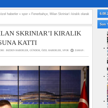
6.08.
»
özel haberler
»
spor
»
Fenerbahçe, Milan Skriniar’ı kiralık olarak
Son Y
LAN SKRINIAR’I KIRALIK
UNA KATTI
ORI :
BIZDEN HABERLER
,
GÜNDEM
,
ÖZEL HABERLER
,
SPOR
ZAMAN :