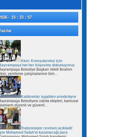
2026 - 15 : 33 : 58
azılar
Akın: Komşularımız için
Bayrampaşa’nın her köşesine dokunuyoruz
Bayrampaşa Belediye Başkan Vekili İbrahim
Akın, yenileme çalışmalarının tüm...
Kaldırımlar işgalden arındırılıyor
Bayrampaşa Belediyesi zabıta ekipleri, kamusal
alanların düzenli ve güvenli...
Trabzonspor resmen açıkladı!
İşte Mohamed Salah'ın kazanacağı para
Trabzonspor, Mohamed Salah transferini