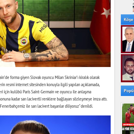
Köşe 
in’de forma giyen Slovak oyuncu Milan Skriniar’ı kiralık olarak
lerin resmi internet sitesinden konuyla ilgili yapılan açıklamada,
Popü
feri için kulübü Paris Saint-Germain ve oyuncu ile anlaşma
 sonuna kadar sarı lacivertli renklere bağlayan sözleşmeye imza attı.
Fenerbahçemiz ile sarı lacivert başarılar diliyoruz" denildi.