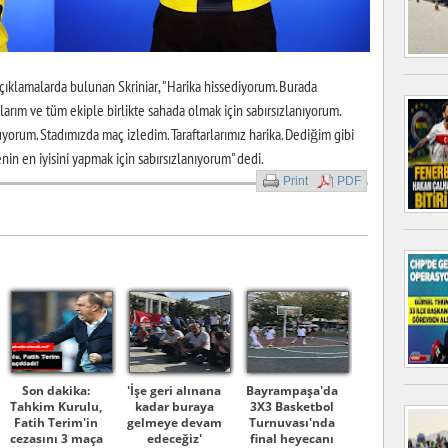
ıklamalarda bulunan Skriniar, "Harika hissediyorum. Burada
rım ve tüm ekiple birlikte sahada olmak için sabırsızlanıyorum.
yorum. Stadımızda maç izledim. Taraftarlarımız harika. Dediğim gibi
in en iyisini yapmak için sabırsızlanıyorum" dedi.
Print
PDF
Son dakika:
'İşe geri alınana
Bayrampaşa'da
Tahkim Kurulu,
kadar buraya
3X3 Basketbol
Fatih Terim'in
gelmeye devam
Turnuvası'nda
cezasını 3 maça
edeceğiz'
final heyecanı