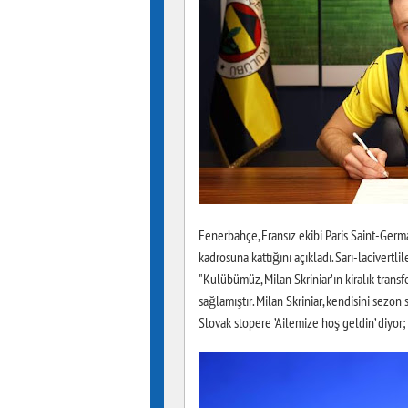
Fenerbahçe, Fransız ekibi Paris Saint-Germa
kadrosuna kattığını açıkladı. Sarı-lacivertli
"Kulübümüz, Milan Skriniar’ın kiralık trans
sağlamıştır. Milan Skriniar, kendisini sezon
Slovak stopere ’Ailemize hoş geldin’ diyor; 