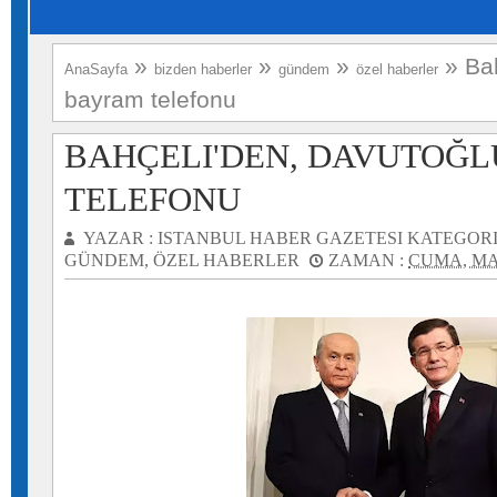
»
»
»
»
Ba
AnaSayfa
bizden haberler
gündem
özel haberler
bayram telefonu
BAHÇELI'DEN, DAVUTOĞ
TELEFONU
YAZAR :
ISTANBUL HABER GAZETESI
KATEGORI
GÜNDEM
,
ÖZEL HABERLER
ZAMAN :
CUMA, MAR