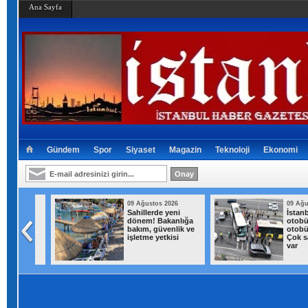
Ana Sayfa
Gündem
Spor
Siyaset
Magazin
Teknoloji
Ekonomi
026
09 Ağustos 2026
09 Ağusto
raftar
Sahillerde yeni
İstanbul
deri
dönem! Bakanlığa
otobüsü,
irin
bakım, güvenlik ve
otobüsün
ındı
işletme yetkisi
Çok sayıd
var