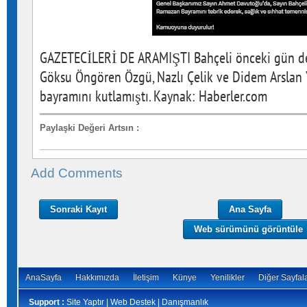
GAZETECİLERİ DE ARAMIŞTI Bahçeli önceki gün de 
Göksu Öngören Özgü, Nazlı Çelik ve Didem Arslan Y
bayramını kutlamıştı. Kaynak: Haberler.com
Paylaşki Değeri Artsın
:
Add Comments
Sonraki Kayıt
Ana Sayfa
Web sürümünü görüntüle
AnaSayfa
Hakkımızda
İletişim
Künye
Yenilikler
Diğer Sayfal
Support :
Site Yaptır | Web Destek | Danışmanlık