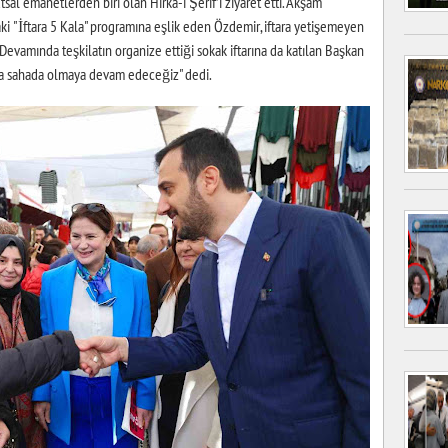
sal emanetlerden biri olan Hırka-ı Şerif’i ziyaret etti. Akşam
aki "İftara 5 Kala" programına eşlik eden Özdemir, iftara yetişemeyen
 Devamında teşkilatın organize ettiği sokak iftarına da katılan Başkan
a sahada olmaya devam edeceğiz" dedi.