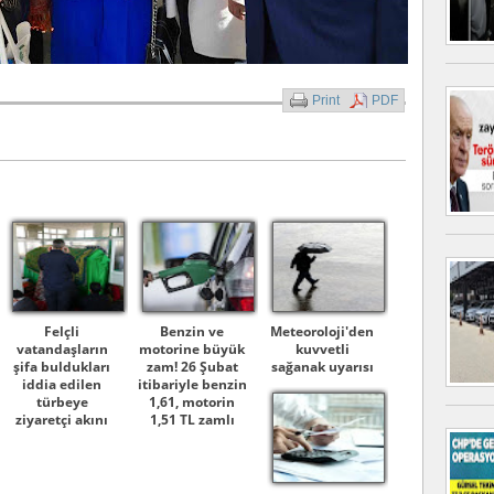
Print
PDF
Felçli
Benzin ve
Meteoroloji'den
vatandaşların
motorine büyük
kuvvetli
şifa buldukları
zam! 26 Şubat
sağanak uyarısı
iddia edilen
itibariyle benzin
türbeye
1,61, motorin
ziyaretçi akını
1,51 TL zamlı