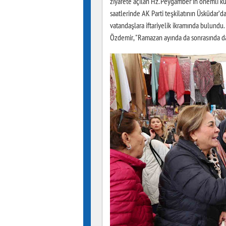
ziyarete açılan Hz. Peygamber’in önemli kut
saatlerinde AK Parti teşkilatının Üsküdar’d
vatandaşlara iftariyelik ikramında bulundu.
Özdemir, "Ramazan ayında da sonrasında d