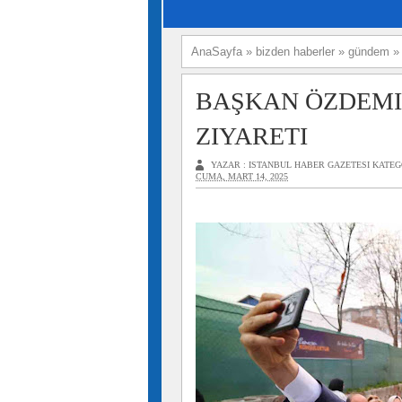
AnaSayfa
»
bizden haberler
»
gündem
BAŞKAN ÖZDEMI
ZIYARETI
YAZAR :
ISTANBUL HABER GAZETESI
KATEG
CUMA, MART 14, 2025