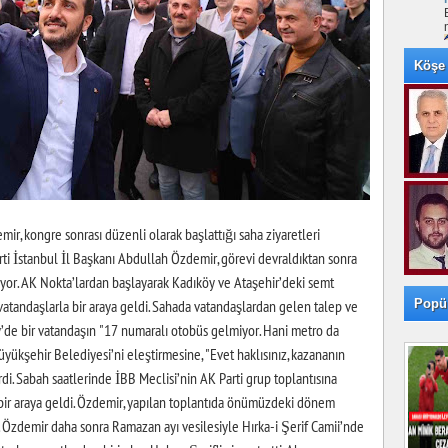
Köşe 
ir, kongre sonrası düzenli olarak başlattığı saha ziyaretleri
rti İstanbul İl Başkanı Abdullah Özdemir, görevi devraldıktan sonra
yor. AK Nokta’lardan başlayarak Kadıköy ve Ataşehir’deki semt
Popü
vatandaşlarla bir araya geldi. Sahada vatandaşlardan gelen talep ve
’de bir vatandaşın "17 numaralı otobüs gelmiyor. Hani metro da
üyükşehir Belediyesi’ni eleştirmesine, "Evet haklısınız, kazananın
rdi. Sabah saatlerinde İBB Meclisi’nin AK Parti grup toplantısına
 bir araya geldi. Özdemir, yapılan toplantıda önümüzdeki dönem
. Özdemir daha sonra Ramazan ayı vesilesiyle Hırka-i Şerif Camii’nde