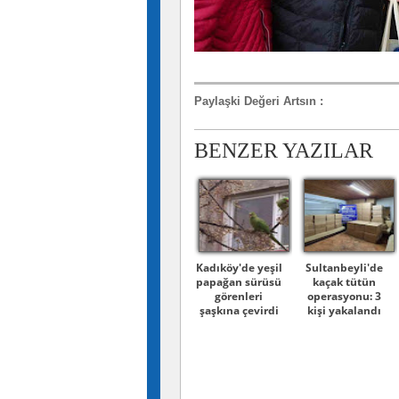
Paylaşki Değeri Artsın
:
BENZER YAZILAR
Kadıköy'de yeşil
Sultanbeyli'de
papağan sürüsü
kaçak tütün
görenleri
operasyonu: 3
şaşkına çevirdi
kişi yakalandı