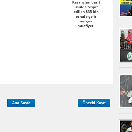
Kazançları basit
usulde tespit
edilen 835 bin
esnafa gelir
vergisi
muafiyeti
Ana Sayfa
Önceki Kayıt