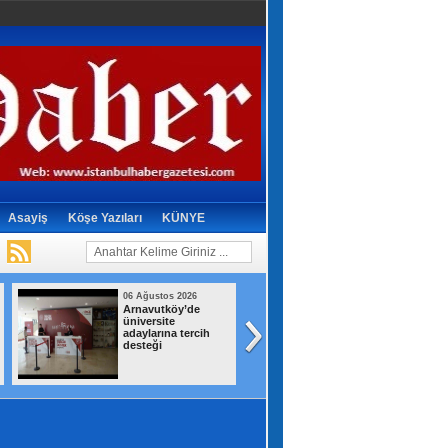
Asayiş
Köşe Yazıları
KÜNYE
06 Ağustos 2026
06 Ağustos 2026
Arnavutköy’de
Bayrampaşa
üniversite
Eğitiminde sürpri
adaylarına tercih
değişim! Suat
desteği
Mamur gitti,
Hüseyin Aydın ge