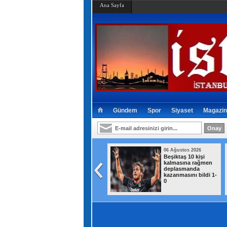
Ana Sayfa
Gündem
Spor
Siyaset
Magazin
06 Ağustos 2026
06 Ağustos 2026
MGK toplantısı
Beşiktaş 10 kişi
sonrası 8 maddelik
kalmasına rağmen
açıklama
deplasmanda
kazanmasını bildi 1-
0