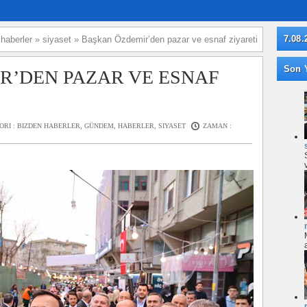
7.08.
»
haberler
»
siyaset
»
Başkan Özdemir’den pazar ve esnaf ziyareti
Son Y
R’DEN PAZAR VE ESNAF
ORI :
BIZDEN HABERLER
,
GÜNDEM
,
HABERLER
,
SIYASET
ZAMAN :