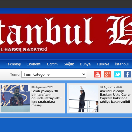
Teknoloji
Ekonomi
Eğitim
Sağlık
Dünya
Türkiye
İstanbul
Tümü:
06 Ağustos 2026
06 Ağustos 2026
Salah yaklaşık 30
Avcılar Belediye
bin taraftarın
Başkanı Utku Caner
önünde imzayı attı!
Çaykara hakkında
İşte taraftarlara
tahliye kararı verildi
mesajı