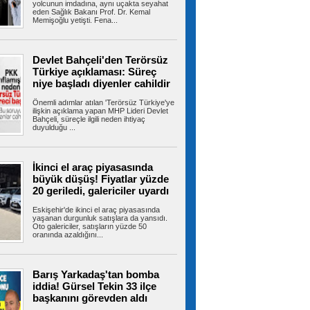
yolcunun imdadına, aynı uçakta seyahat
eden Sağlık Bakanı Prof. Dr. Kemal
Memişoğlu yetişti. Fena...
Heybeliada Deniz Harp
Okulu’ndaki yangına müdahale sürüyor
Heybeliada Deniz Harp Okulu’nun çatısında
Devlet Bahçeli'den Terörsüz
restorasyon çalışmaları esnasında...
Türkiye açıklaması: Süreç
niye başladı diyenler cahildir
Önemli adımlar atılan 'Terörsüz Türkiye'ye
ilişkin açıklama yapan MHP Lideri Devlet
Akın: Komşularımız için
Bahçeli, süreçle ilgili neden ihtiyaç
Bayrampaşa’nın her köşesine dokunuyoruz
duyulduğu ...
Bayrampaşa Belediye Başkan Vekili İbrahim
Akın, yenileme çalışmalarının tüm...
İkinci el araç piyasasında
büyük düşüş! Fiyatlar yüzde
20 geriledi, galericiler uyardı
Kaldırımlar işgalden arındırılıyor
Bayrampaşa Belediyesi zabıta ekipleri, kamusal
Eskişehir'de ikinci el araç piyasasında
alanların düzenli ve güvenli...
yaşanan durgunluk satışlara da yansıdı.
Oto galericiler, satışların yüzde 50
oranında azaldığını...
Trabzonspor resmen açıkladı!
Barış Yarkadaş'tan bomba
İşte Mohamed Salah'ın kazanacağı para
iddia! Gürsel Tekin 33 ilçe
Trabzonspor, Mohamed Salah transferini
başkanını görevden aldı
resmen açıkladı. Bordo-mavili kulüp,...