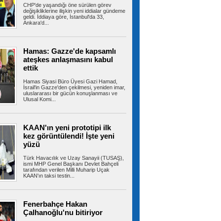
CHP'de yaşandığı öne sürülen görev
değişikliklerine ilişkin yeni iddialar gündeme
geldi. İddiaya göre, İstanbul'da 33,
Ankara'd...
Aziz Yıldırım'a bulaşmanın bedeli
ağır oldu
Fenerbahçe Başkanı Aziz Yıldırım'ın şikayeti
üzerine başlatılan soruşturmada...
Hamas: Gazze'de kapsamlı
ateşkes anlaşmasını kabul
ettik
Hamas Siyasi Büro Üyesi Gazi Hamad,
Cumhurbaşkanı Erdoğan,
İsrail'in Gazze'den çekilmesi, yeniden imar,
Bahçeli ile görüştü! Masada tek konu vardı
uluslararası bir gücün konuşlanması ve
Ulusal Komi...
Cumhurbaşkanlığı Külliyesi bugün kritik bir
zirveye ev sahipliği yapıyor....
KAAN'ın yeni prototipi ilk
kez görüntülendi! İşte yeni
yüzü
Türkiye dahil 8 ülkeden İsrail'e
karşı ortak bildiri: Açık ihlaldir, kabul edilemez
Türkiye'nin de aralarında yer aldığı 8 ülke,
Türk Havacılık ve Uzay Sanayii (TUSAŞ),
ismi MHP Genel Başkanı Devlet Bahçeli
İsrail'in Gazze'deki hastaneleri,...
tarafından verilen Milli Muharip Uçak
KAAN'ın taksi testin...
Kartal Belediyesi’nden can
Fenerbahçe Hakan
dostlar için dev yatırım
Çalhanoğlu'nu bitiriyor
Kartal Belediyesi, kent yaşamı ile can dostların