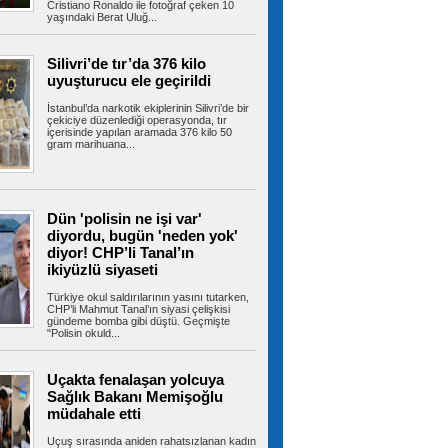
Bayrampaşa Eğitiminde sürpriz
Cristiano Ronaldo ile fotoğraf çeken 10
yaşındaki Berat Uluğ...
değişim! Suat Mamur gitti, Hüseyin Aydın
geldi
İstanbul'daki ilçe milli eğitim müdürleri değişimi
Bayrampaşa'yı da etkiledi....
Silivri’de tır’da 376 kilo
uyuşturucu ele geçirildi
İstanbul’da narkotik ekiplerinin Silivri’de bir
çekiciye düzenlediği operasyonda, tır
içerisinde yapılan aramada 376 kilo 50
CHP Bayrampaşa'da yeni
gram marihuana...
dönem! İlçe Başkanlığına Mersin Balkan
atandı
CHP'nin İstanbul teşkilatında başlattığı yeniden
yapılanma kapsamında...
Dün 'polisin ne işi var'
diyordu, bugün 'neden yok'
diyor! CHP’li Tanal’ın
Arnavutköy’de sosyal konutlar
ikiyüzlü siyaseti
hızla yükseliyor
Arnavutköy’de TOKİ tarafından yapımı
Türkiye okul saldırılarının yasını tutarken,
sürdürülen 36 bin konutluk dev projede...
CHP’li Mahmut Tanal’ın siyasi çelişkisi
gündeme bomba gibi düştü. Geçmişte
"Polisin okuld...
Uçakta fenalaşan yolcuya
Amasyalı genç çiftçi bu yıl
Sağlık Bakanı Memişoğlu
mutluluktan 6 ton patatesi ücretsiz dağıttı
Amasya’nın Suluova ilçesinde geçen yıl tarlada
müdahale etti
kalan ürününün israf olmaması...
Uçuş sırasında aniden rahatsızlanan kadın