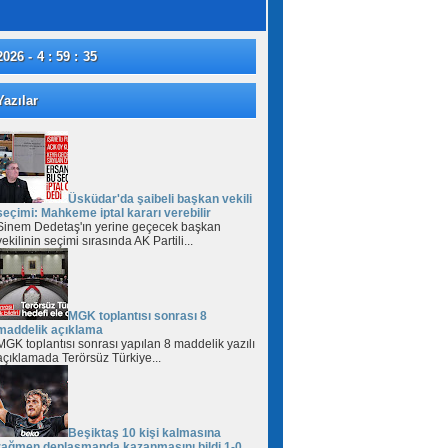
2026 - 4 : 59 : 36
azılar
Üsküdar'da şaibeli başkan vekili
seçimi: Mahkeme iptal kararı verebilir
Sinem Dedetaş'ın yerine geçecek başkan
vekilinin seçimi sırasında AK Partili...
MGK toplantısı sonrası 8
maddelik açıklama
MGK toplantısı sonrası yapılan 8 maddelik yazılı
açıklamada Terörsüz Türkiye...
Beşiktaş 10 kişi kalmasına
rağmen deplasmanda kazanmasını bildi 1-0