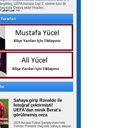
Beşiktaş, UEFA Avrupa Ligi 3. eleme turu ilk
maçında Çekya ekibi Hradec...
Yazarları
Salah yaklaşık 30 bin taraftarın
önünde imzayı attı! İşte taraftarlara mesajı
Trabzonspor yeni transferi Muhammed Salah,
Şenol Güneş Spor Kompleksi'ndeki...
Avcılar Belediye Başkanı Utku
Caner Çaykara hakkında tahliye kararı verildi
Mayıs 2025’te Aziz İhsan Aktaş davası
kapsamında tutuklanan Avcılar Belediye...
ler
Arnavutköy’de üniversite
Sahaya girip Ronaldo ile
adaylarına tercih desteği
Arnavutköy Belediyesi ile ‘Önce Öğrenci’ iş
fotoğraf çektirmişti!
birliğinde düzenlenen 2026...
UEFA'dan minik Berat'a
görülmemiş ceza
2024 Avrupa Futbol Şampiyonası'nda
Türkiye-Portekiz maçında sahaya atlayıp