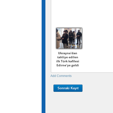
Ukrayna'dan
tahliye edilen
ilk Türk kafilesi
Edirne'ye geldi
Add Comments
Sonraki Kayıt