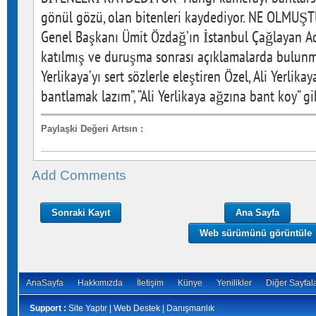
gönül gözü, olan bitenleri kaydediyor. NE OLMUŞTU
Genel Başkanı Ümit Özdağ’ın İstanbul Çağlayan Ad
katılmış ve duruşma sonrası açıklamalarda bulunmu
Yerlikaya’yı sert sözlerle eleştiren Özel, Ali Yerlik
bantlamak lazım”, “Ali Yerlikaya ağzına bant koy” gi
Paylaşki Değeri Artsın
:
Add Comments
Sonraki Kayıt
Ana Sayfa
Web sürümünü görüntüle
AnaSayfa
Hakkımızda
İletişim
Künye
Yenilikler
Diğer Sayfal
Support :
Site Yaptır | Web Destek | Danışmanlık