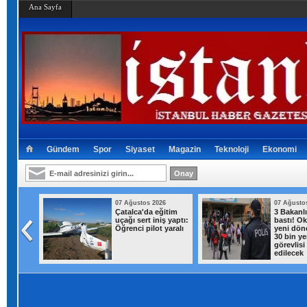
Ana Sayfa
Gündem
Spor
Siyaset
Magazin
Teknoloji
Ekonomi
026
07 Ağustos 2026
07 Ağusto
iş yerine
Çatalca'da eğitim
3 Bakanl
uçağı sert iniş yaptı:
bastı! Ok
 1 kilo
Öğrenci pilot yaralı
yeni dön
ar ele
30 bin ye
görevlisi
edilecek