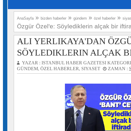
»
»
»
»
AnaSayfa
bizden haberler
gündem
özel haberler
siya
Özgür Özel'e: Söylediklerin alçak bir iftir
ALI YERLIKAYA'DAN ÖZGÜ
SÖYLEDIKLERIN ALÇAK BI
YAZAR :
ISTANBUL HABER GAZETESI
KATEGORI
GÜNDEM
,
ÖZEL HABERLER
,
SIYASET
ZAMAN :