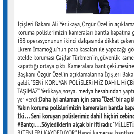
İçişleri Bakanı Ali Yerlikaya, Özgür Özel'in açıklam
koruma polislerimizin kameraları bantla kapatma gi
İBB operasyonunun ikinci dalgasında dikkat çeken 
Ekrem İmamoğlu'nun para kasaları ile yapacağı g
otelde koruması Çağlar Türkmen'in, güvenlik kamer
kapattığı ortaya çıktı. Kameralara bant çekilmesi
Başkanı Özgür Özel'in açıklamalarına İçişleri Bakan
geldi. "SENİ KORUYAN POLİSLERİMİZ DAHİL HİÇ
TAŞIMAZ" Yerlikaya, sosyal medya hesabından yapt
yer verdi:
Daha iyi anlaman için sana “Özel” bir aç
Yakın koruma polislerimizin kameraları bantla kapa
İki…Seni koruyan polislerimiz dahil hiçbiri cebi
#Bantçı…Söylediklerin alçak bir iftiradır.
"MİLLET
BİTENLERİ KAYDEDİYOR" Hangi kamerayı bantlarsan