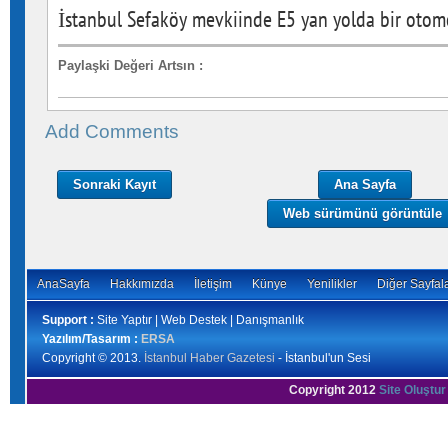
İstanbul Sefaköy mevkiinde E5 yan yolda bir otomo
Paylaşki Değeri Artsın
:
Add Comments
Sonraki Kayıt
Ana Sayfa
Web sürümünü görüntüle
AnaSayfa
Hakkımızda
İletişim
Künye
Yenilikler
Diğer Sayfal
Support :
Site Yaptır | Web Destek | Danışmanlık
Yazılım/Tasarım :
ERSA
Copyright © 2013.
İstanbul Haber Gazetesi
- İstanbul'un Sesi
Copyright 2012
Site Oluştur