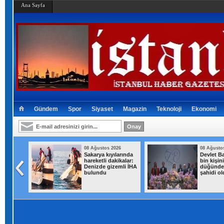
Ana Sayfa
Gündem
Spor
Siyaset
Magazin
Teknoloji
Ekonomi
026
08 Ağustos 2026
08 Ağusto
tanbul
Sakarya kıyılarında
Devlet Ba
k yağış
hareketli dakikalar:
bin kişini
Denizde gizemli İHA
düğünde
bulundu
şahidi o