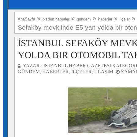
»
»
»
»
AnaSayfa
bizden haberler
gündem
haberler
ilçeler
Sefaköy mevkiinde E5 yan yolda bir otomo
İSTANBUL SEFAKÖY MEVK
YOLDA BIR OTOMOBIL TA
YAZAR :
ISTANBUL HABER GAZETESI
KATEGORI
GÜNDEM
,
HABERLER
,
ILÇELER
,
ULAŞIM
ZAMAN